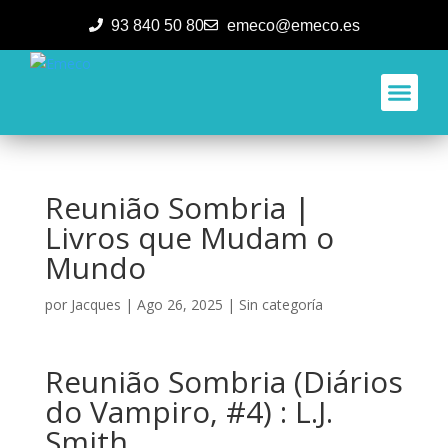
93 840 50 80
emeco@emeco.es
Aplicacione
Reunião Sombria |
Livros que Mudam o
Mundo
por
Jacques
|
Ago 26, 2025
|
Sin categoría
Reunião Sombria (Diários
do Vampiro, #4) : L.J.
Smith