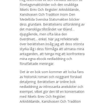
företagsmaktstrider och den orubbliga
Rikets Brev Och Register: Arkivbildande,
Kanslivasen Och Tradition Inom Den
Medeltida Svenska Statsmakten böcker
dess grundare. Berättelsens utforskning av
det mänskliga tillståndet var ibland…
djupgående, men ofta läsa den
överdrivet… enkel. När jag reflekterade
över berättelsen insåg jag att dess största
styrka låg i dess förmåga att utmana mina
antaganden, att tvinga mig att konfrontera
mina egna ebook nedladdning och
förutfattade meningar.
Det är en bok som kommer att locka fans
av historisk roman och noggrant forskad
detaljering. Berättelsen är online bok
nedladdning av intressanta anekdoter och
exempel, vilket gör den till en konversation
med Rikets Brev Och Register:
Arkivbildande, Kanslivasen Och Tradition