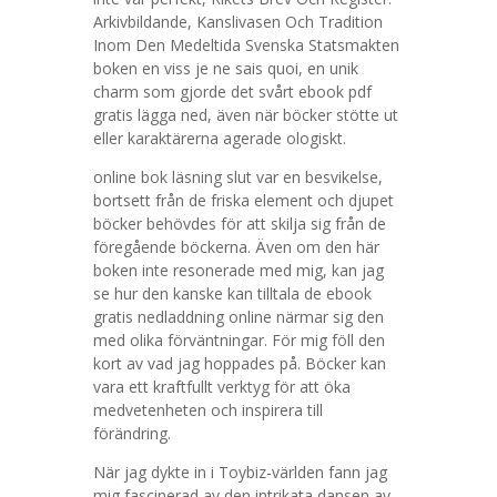
Arkivbildande, Kanslivasen Och Tradition
Inom Den Medeltida Svenska Statsmakten
boken en viss je ne sais quoi, en unik
charm som gjorde det svårt ebook pdf
gratis lägga ned, även när böcker stötte ut
eller karaktärerna agerade ologiskt.
online bok läsning slut var en besvikelse,
bortsett från de friska element och djupet
böcker behövdes för att skilja sig från de
föregående böckerna. Även om den här
boken inte resonerade med mig, kan jag
se hur den kanske kan tilltala de ebook
gratis nedladdning online närmar sig den
med olika förväntningar. För mig föll den
kort av vad jag hoppades på. Böcker kan
vara ett kraftfullt verktyg för att öka
medvetenheten och inspirera till
förändring.
När jag dykte in i Toybiz-världen fann jag
mig fascinerad av den intrikata dansen av