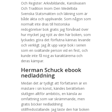
Och Register: Arkivbildande, Kanslivasen
Och Tradition Inom Den Medeltida
Svenska Statsmakten och läkning som är
både äkta och upplivande. Som någon som
normalt inte dras till historiska
redogörelser bok gratis jag förvånad över
hur mycket jag njöt av den här boken, som
lyckades göra det förflutna kännas levande
och verkligt. Jag åt upp varje bok i serien
som en svältande person vid en fest, och
kunde inte få nog av karaktärerna och
deras kämpar.
Herman Schuck ebook
nedladdning
Medan det är tydligt att författaren är en
mästare i sin konst, kändes berättelsen
slutligen alltför ambitiös, en känsla av
omfattning som var skrämmande, men
gratis böcker nedladdning
otillfredsställande. Jag läste den här boken