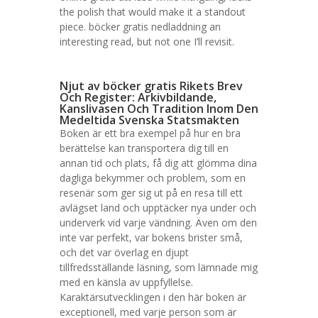
the polish that would make it a standout
piece. böcker gratis nedladdning an
interesting read, but not one I’ll revisit.
Njut av böcker gratis Rikets Brev
Och Register: Arkivbildande,
Kanslivasen Och Tradition Inom Den
Medeltida Svenska Statsmakten
Boken är ett bra exempel på hur en bra
berättelse kan transportera dig till en
annan tid och plats, få dig att glömma dina
dagliga bekymmer och problem, som en
resenär som ger sig ut på en resa till ett
avlägset land och upptäcker nya under och
underverk vid varje vändning. Även om den
inte var perfekt, var bokens brister små,
och det var överlag en djupt
tillfredsställande läsning, som lämnade mig
med en känsla av uppfyllelse.
Karaktärsutvecklingen i den här boken är
exceptionell, med varje person som är