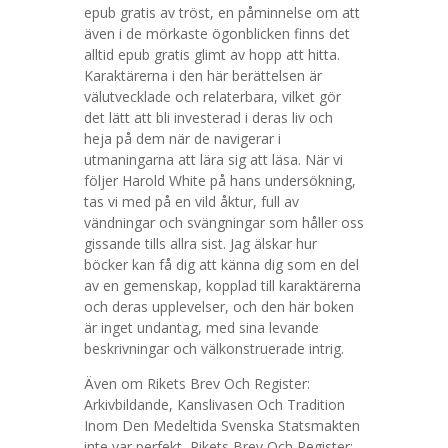
epub gratis av tröst, en påminnelse om att
även i de mörkaste ögonblicken finns det
alltid epub gratis glimt av hopp att hitta.
Karaktärerna i den här berättelsen är
välutvecklade och relaterbara, vilket gör
det lätt att bli investerad i deras liv och
heja på dem när de navigerar i
utmaningarna att lära sig att läsa. När vi
följer Harold White på hans undersökning,
tas vi med på en vild åktur, full av
vändningar och svängningar som håller oss
gissande tills allra sist. Jag älskar hur
böcker kan få dig att känna dig som en del
av en gemenskap, kopplad till karaktärerna
och deras upplevelser, och den här boken
är inget undantag, med sina levande
beskrivningar och välkonstruerade intrig.
Även om Rikets Brev Och Register:
Arkivbildande, Kanslivasen Och Tradition
Inom Den Medeltida Svenska Statsmakten
inte var perfekt, Rikets Brev Och Register: