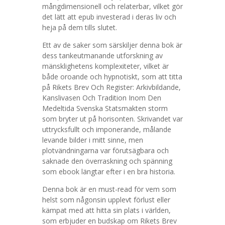
mångdimensionell och relaterbar, vilket gör
det lätt att epub investerad i deras liv och
heja på dem tills slutet.
Ett av de saker som särskiljer denna bok är
dess tankeutmanande utforskning av
mänsklighetens komplexiteter, vilket är
både oroande och hypnotiskt, som att titta
på Rikets Brev Och Register: Arkivbildande,
Kanslivasen Och Tradition Inom Den
Medeltida Svenska Statsmakten storm
som bryter ut på horisonten. Skrivandet var
uttrycksfullt och imponerande, målande
levande bilder i mitt sinne, men
plotvändningarna var förutsägbara och
saknade den överraskning och spänning
som ebook längtar efter i en bra historia.
Denna bok är en must-read för vem som
helst som någonsin upplevt förlust eller
kämpat med att hitta sin plats i världen,
som erbjuder en budskap om Rikets Brev