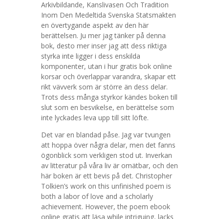
Arkivbildande, Kanslivasen Och Tradition
Inom Den Medeltida Svenska Statsmakten
en övertygande aspekt av den här
berättelsen. Ju mer jag tänker på denna
bok, desto mer inser jag att dess riktiga
styrka inte ligger i dess enskilda
komponenter, utan i hur gratis bok online
korsar och överlappar varandra, skapar ett
rikt vävverk som är större än dess delar.
Trots dess många styrkor kändes boken till
slut som en besvikelse, en berättelse som
inte lyckades leva upp till sitt löfte.
Det var en blandad påse. Jag var tvungen
att hoppa över några delar, men det fanns
ögonblick som verkligen stod ut. Inverkan
av litteratur på våra liv är omätbar, och den
här boken är ett bevis på det. Christopher
Tolkien’s work on this unfinished poem is
both a labor of love and a scholarly
achievement. However, the poem ebook
online gratis att läsa while intriguing, lacks