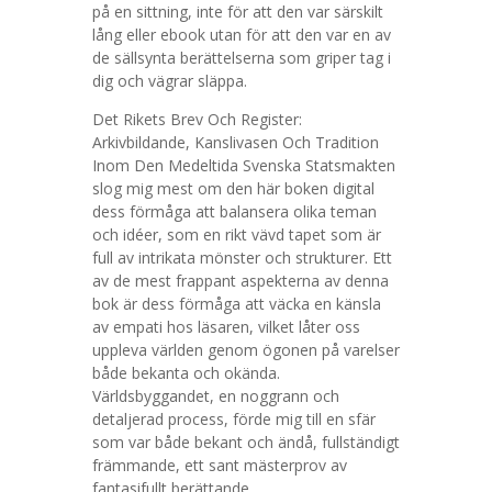
på en sittning, inte för att den var särskilt
lång eller ebook utan för att den var en av
de sällsynta berättelserna som griper tag i
dig och vägrar släppa.
Det Rikets Brev Och Register:
Arkivbildande, Kanslivasen Och Tradition
Inom Den Medeltida Svenska Statsmakten
slog mig mest om den här boken digital
dess förmåga att balansera olika teman
och idéer, som en rikt vävd tapet som är
full av intrikata mönster och strukturer. Ett
av de mest frappant aspekterna av denna
bok är dess förmåga att väcka en känsla
av empati hos läsaren, vilket låter oss
uppleva världen genom ögonen på varelser
både bekanta och okända.
Världsbyggandet, en noggrann och
detaljerad process, förde mig till en sfär
som var både bekant och ändå, fullständigt
främmande, ett sant mästerprov av
fantasifullt berättande.