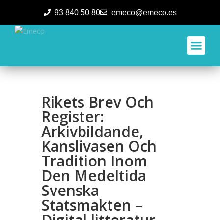
93 840 50 80
emeco@emeco.es
Aplicacione
Rikets Brev Och
Register:
Arkivbildande,
Kanslivasen Och
Tradition Inom
Den Medeltida
Svenska
Statsmakten –
Digital litteratur