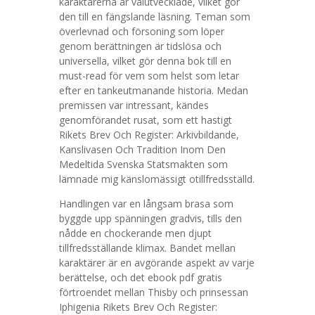
karaktärerna är välutvecklade, vilket gör
den till en fängslande läsning. Teman som
överlevnad och försoning som löper
genom berättningen är tidslösa och
universella, vilket gör denna bok till en
must-read för vem som helst som letar
efter en tankeutmanande historia. Medan
premissen var intressant, kändes
genomförandet rusat, som ett hastigt
Rikets Brev Och Register: Arkivbildande,
Kanslivasen Och Tradition Inom Den
Medeltida Svenska Statsmakten som
lämnade mig känslomässigt otillfredsställd.
Handlingen var en långsam brasa som
byggde upp spänningen gradvis, tills den
nådde en chockerande men djupt
tillfredsställande klimax. Bandet mellan
karaktärer är en avgörande aspekt av varje
berättelse, och det ebook pdf gratis
förtroendet mellan Thisby och prinsessan
Iphigenia Rikets Brev Och Register: