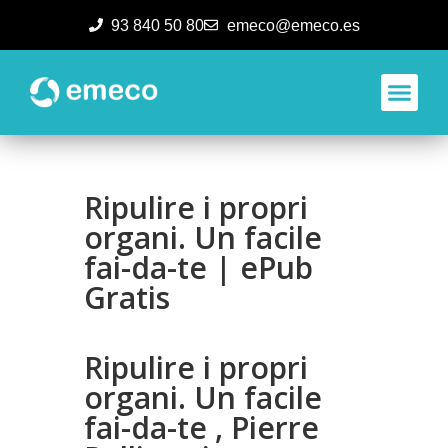
93 840 50 80
emeco@emeco.es
Aplicacione
Ripulire i propri
organi. Un facile
fai-da-te | ePub
Gratis
Ripulire i propri
organi. Un facile
fai-da-te , Pierre