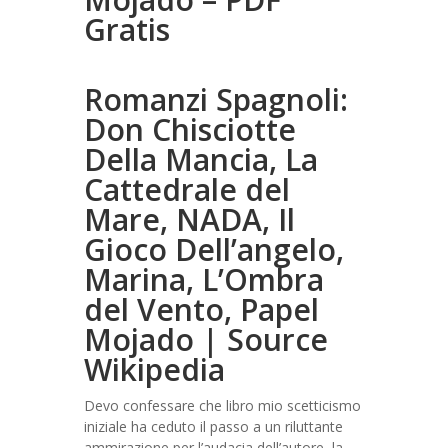
Gratis
Romanzi Spagnoli:
Don Chisciotte
Della Mancia, La
Cattedrale del
Mare, NADA, Il
Gioco Dell’angelo,
Marina, L’Ombra
del Vento, Papel
Mojado | Source
Wikipedia
Devo confessare che libro mio scetticismo
iniziale ha ceduto il passo a un riluttante
ammirazione per l’audacia dell’autore, la