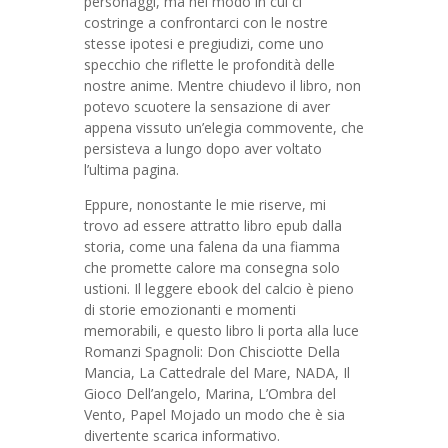
personaggi, ma nel modo in cui ci
costringe a confrontarci con le nostre
stesse ipotesi e pregiudizi, come uno
specchio che riflette le profondità delle
nostre anime. Mentre chiudevo il libro, non
potevo scuotere la sensazione di aver
appena vissuto un’elegia commovente, che
persisteva a lungo dopo aver voltato
l’ultima pagina.
Eppure, nonostante le mie riserve, mi
trovo ad essere attratto libro epub dalla
storia, come una falena da una fiamma
che promette calore ma consegna solo
ustioni. Il leggere ebook del calcio è pieno
di storie emozionanti e momenti
memorabili, e questo libro li porta alla luce
Romanzi Spagnoli: Don Chisciotte Della
Mancia, La Cattedrale del Mare, NADA, Il
Gioco Dell’angelo, Marina, L’Ombra del
Vento, Papel Mojado un modo che è sia
divertente scarica informativo.