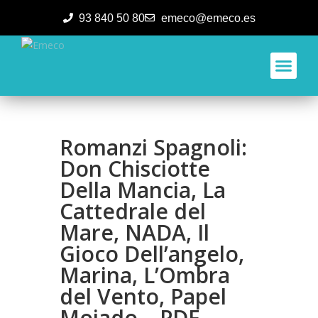
93 840 50 80
emeco@emeco.es
Aplicacione
Romanzi Spagnoli:
Don Chisciotte
Della Mancia, La
Cattedrale del
Mare, NADA, Il
Gioco Dell’angelo,
Marina, L’Ombra
del Vento, Papel
Mojado – PDF