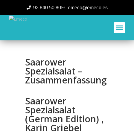
93 840 50 80
emeco@emeco.es
Aplicacione
Saarower
Spezialsalat –
Zusammenfassung
Saarower
Spezialsalat
(German Edition) ,
Karin Griebel