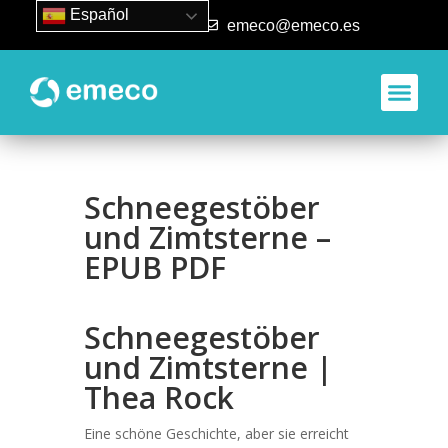
Español
93 840 50 80
emeco@emeco.es
Schneegestöber
und Zimtsterne –
EPUB PDF
Schneegestöber
und Zimtsterne |
Thea Rock
Eine schöne Geschichte, aber sie erreicht