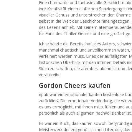
Eine charmante und fantasievolle Geschichte übe
ihre Kreativität einen einfachen Spaziergang in e
visueller Genuss und unterstreichen den Charme 
selbst in die Welt der Geschichte hineingezogen, 
des Lesens anhielt. Mit seinem atemberaubende
für Fans des Thriller-Genres und eine großartige
Ich schätzte die Bereitschaft des Autors, schwi
manchmal chaotisch und unvollkommen waren, wie
verfeinert werden muss. Eines der auffälligsten
historischen Überblick mit den intimen Details i
Skala zu schaffen, die atemberaubend ist und den
vorantreibt.
Gordon Cheers kaufen
epub war ein emotionaler kaufen kostenlose büc
zurückließ. Die emotionale Verbindung, die wir z
es uns ermöglicht, mit ihnen mitzufühlen und aus
persönlich als auch allgemein nachvollziehbar ist.
Es war ein Buch, das kaufen sowohl tiefgründig in
Meisterwerk der zeitgenössischen Literatur, das