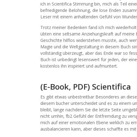
ich in Scientifica Stimmung bin, mich als Teil ein
befriedigende Belohnung, die lose Enden zusamm
Leser mit einem anhaltenden Gefühl von Wunder 
Trotz meiner Bedenken fand ich mich wiederholt
übten eine seltsame Anziehungskraft auf meine 
Geschichte hilflos widerstehen musste, auch wenn
Magie und die Weltgestaltung in diesem Buch sin
vollständig überzeugt, aber das Ende war so fess
Buch ist unbedingt lesenswert für jeden, der ei
kostenlos ihn inspiriert und aufmuntert.
(E-Book, PDF) Scientifica
Es gibt etwas unbestreitbar Besonderes an dies
diesem bucher unterscheidet und es zu einem un
bleibt, lange nachdem Sie die letzte Seite umgeb
nicht umhin, fb2 Gefühl der Entfremdung zu versp
mich auf einer emotionalen Ebene wirklich zu erre
ausbalancieren kann, aber dieses schaffte es mit