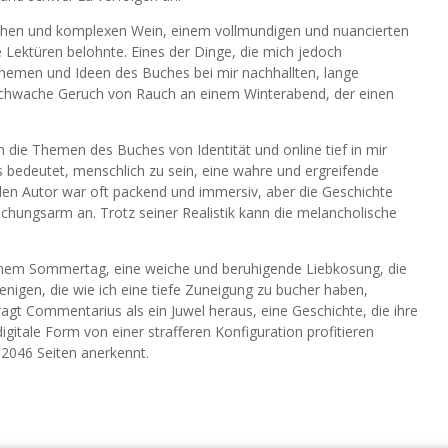
ichen und komplexen Wein, einem vollmundigen und nuancierten
 Lektüren belohnte. Eines der Dinge, die mich jedoch
Themen und Ideen des Buches bei mir nachhallten, lange
schwache Geruch von Rauch an einem Winterabend, der einen
die Themen des Buches von Identität und online tief in mir
s bedeutet, menschlich zu sein, eine wahre und ergreifende
en Autor war oft packend und immersiv, aber die Geschichte
schungsarm an. Trotz seiner Realistik kann die melancholische
einem Sommertag, eine weiche und beruhigende Liebkosung, die
nigen, die wie ich eine tiefe Zuneigung zu bucher haben,
agt Commentarius als ein Juwel heraus, eine Geschichte, die ihre
gitale Form von einer strafferen Konfiguration profitieren
n 2046 Seiten anerkennt.