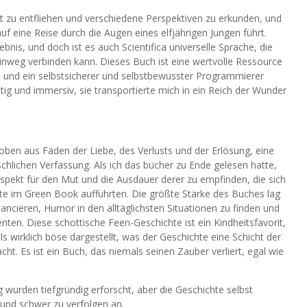
tät zu entfliehen und verschiedene Perspektiven zu erkunden, und
f eine Reise durch die Augen eines elfjährigen Jungen führt.
lebnis, und doch ist es auch Scientifica universelle Sprache, die
inweg verbinden kann. Dieses Buch ist eine wertvolle Ressource
rn und ein selbstsicherer und selbstbewusster Programmierer
ig und immersiv, sie transportierte mich in ein Reich der Wunder
en aus Fäden der Liebe, des Verlusts und der Erlösung, eine
hlichen Verfassung. Als ich das bücher zu Ende gelesen hatte,
espekt für den Mut und die Ausdauer derer zu empfinden, die sich
te im Green Book aufführten. Die größte Stärke des Buches lag
lancieren, Humor in den alltäglichsten Situationen zu finden und
en. Diese schottische Feen-Geschichte ist ein Kindheitsfavorit,
s wirklich böse dargestellt, was der Geschichte eine Schicht der
ht. Es ist ein Buch, das niemals seinen Zauber verliert, egal wie
 wurden tiefgründig erforscht, aber die Geschichte selbst
nd schwer zu verfolgen an.