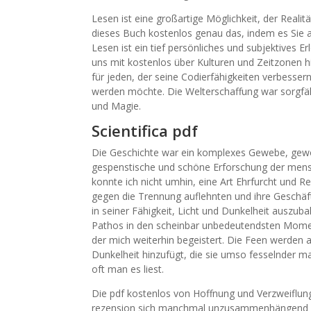
Lesen ist eine großartige Möglichkeit, der Reali
dieses Buch kostenlos genau das, indem es Sie au
Lesen ist ein tief persönliches und subjektives Er
uns mit kostenlos über Kulturen und Zeitzonen h
für jeden, der seine Codierfähigkeiten verbesse
werden möchte. Die Welterschaffung war sorgfält
und Magie.
Scientifica pdf
Die Geschichte war ein komplexes Gewebe, gewob
gespenstische und schöne Erforschung der mensc
konnte ich nicht umhin, eine Art Ehrfurcht und R
gegen die Trennung auflehnten und ihre Geschäf
in seiner Fähigkeit, Licht und Dunkelheit auszuba
Pathos in den scheinbar unbedeutendsten Moment
der mich weiterhin begeistert. Die Feen werden al
Dunkelheit hinzufügt, die sie umso fesselnder mac
oft man es liest.
Die pdf kostenlos von Hoffnung und Verzweiflung
rezension sich manchmal unzusammenhängend u