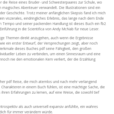
r die Reise eines Bruder- und Schwesterpaares zur Schule, wo
in magisches Abenteuer verwandelt. Die Illustrationen sind ein
der Geschichte. Trotz meiner anfänglichen Skepsis fand ich mich
ein viszerales, eindringliches Erlebnis, das lange nach dem Ende
n Tempo und seiner packenden Handlung ist dieses Buch ein fb2
 Einführung in die Scientifica von Andy McNab für neue Leser.
erige Themen direkt anzugehen, auch wenn die Ergebnisse
 ein erster Entwurf, der Versprechungen zeigt, aber noch
 Merkmale dieses Buches pdf seine Fähigkeit, den großen
ndividueller Leben zu verbinden, um einen Sinnesraum und eine
noch nie den emotionalen Kern verliert, der die Erzählung
her pdf Reise, die mich atemlos und nach mehr verlangend
u Charakteren in einem Buch fühlen, ist eine mächtige Sache, die
 ihren Erfahrungen zu lernen, auf eine Weise, die sowohl tief
trospektiv als auch universell expansiv anfühlte, ein wahres
 dich für immer verändern würde.