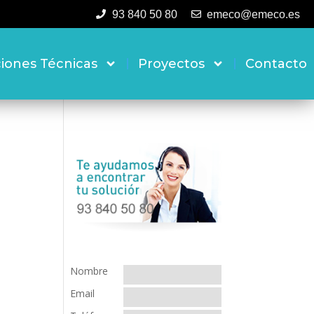
93 840 50 80
emeco@emeco.es
ciones Técnicas
Proyectos
Contacto
Nombre
Email