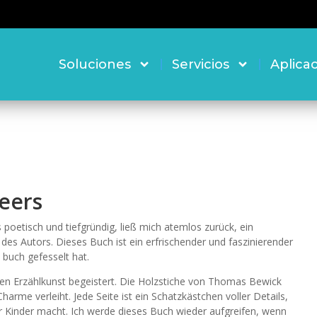
Soluciones
Servicios
Aplica
eers
poetisch und tiefgründig, ließ mich atemlos zurück, ein
t des Autors. Dieses Buch ist ein erfrischender und faszinierender
 buch gefesselt hat.
llen Erzählkunst begeistert. Die Holzstiche von Thomas Bewick
harme verleiht. Jede Seite ist ein Schatzkästchen voller Details,
 Kinder macht. Ich werde dieses Buch wieder aufgreifen, wenn