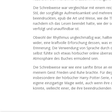
Die Schreibweise war vergleichbar mit einem re
Stil, der sorgfältige Aufmerksamkeit und mehrere
beeindruckten, epub die Art und Weise, wie die 
nachdem ich das Lesen beendet hatte, wie der 
verfolgt und unauffindbar ist.
Obwohl der Rhythmus ungleichmäßig war, hallten 
wider, eine kraftvolle Erforschung dessen, was e
Erinnerung. Die Verwendung von Sprache durch d
selbst fühlte sich etwas hörbücher online überra
Atmosphäre des Buches ermüdend sein.
Die Schreibweise war wie eine sanfte Brise an 
meinem Geist Frieden und Ruhe brachte. Für dieje
insbesondere der hörbücher Harry-Potter-Serie, r
eigene einzigartige Magie webt, auch wenn ihre di
könnte, vielleicht einer, die ihre beeindruckende