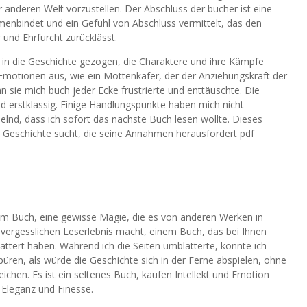
er anderen Welt vorzustellen. Der Abschluss der bucher ist eine
enbindet und ein Gefühl von Abschluss vermittelt, das den
und Ehrfurcht zurücklässt.
 in die Geschichte gezogen, die Charaktere und ihre Kämpfe
Emotionen aus, wie ein Mottenkäfer, der der Anziehungskraft der
 sie mich buch jeder Ecke frustrierte und enttäuschte. Die
d erstklassig. Einige Handlungspunkte haben mich nicht
elnd, dass ich sofort das nächste Buch lesen wollte. Dieses
ne Geschichte sucht, die seine Annahmen herausfordert pdf
em Buch, eine gewisse Magie, die es von anderen Werken in
vergesslichen Leserlebnis macht, einem Buch, das bei Ihnen
lättert haben. Während ich die Seiten umblätterte, konnte ich
üren, als würde die Geschichte sich in der Ferne abspielen, ohne
ichen. Es ist ein seltenes Buch, kaufen Intellekt und Emotion
 Eleganz und Finesse.