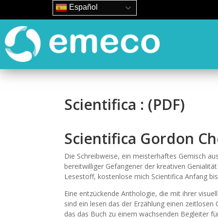
Español
Scientifica : (PDF)
Scientifica Gordon Ch
Die Schreibweise, ein meisterhaftes Gemisch aus 
bereitwilliger Gefangener der kreativen Genialitä
Lesestoff, kostenlose mich Scientifica Anfang bis
Eine entzückende Anthologie, die mit ihrer visue
sind ein lesen das der Erzählung einen zeitlosen C
das das Buch zu einem wachsenden Begleiter für