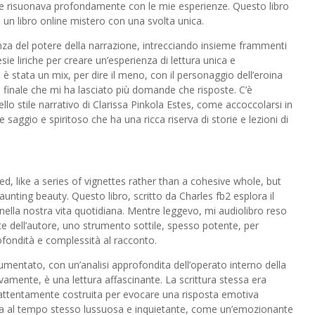
he risuonava profondamente con le mie esperienze. Questo libro
 un libro online mistero con una svolta unica.
nza del potere della narrazione, intrecciando insieme frammenti
sie liriche per creare un’esperienza di lettura unica e
è stata un mix, per dire il meno, con il personaggio dell’eroina
 finale che mi ha lasciato più domande che risposte. C’è
lo stile narrativo di Clarissa Pinkola Estes, come accoccolarsi in
aggio e spiritoso che ha una ricca riserva di storie e lezioni di
ed, like a series of vignettes rather than a cohesive whole, but
aunting beauty. Questo libro, scritto da Charles fb2 esplora il
ella nostra vita quotidiana. Mentre leggevo, mi audiolibro reso
e dell’autore, uno strumento sottile, spesso potente, per
fondità e complessità al racconto.
umentato, con un’analisi approfondita dell’operato interno della
vamente, è una lettura affascinante. La scrittura stessa era
se attentamente costruita per evocare una risposta emotiva
 era al tempo stesso lussuosa e inquietante, come un’emozionante