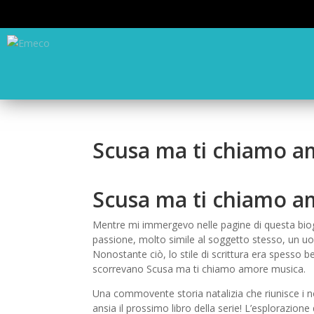
Scusa ma ti chiamo am
Scusa ma ti chiamo a
Mentre mi immergevo nelle pagine di questa biogr
passione, molto simile al soggetto stesso, un uo
Nonostante ciò, lo stile di scrittura era spesso b
scorrevano Scusa ma ti chiamo amore musica.
Una commovente storia natalizia che riunisce i n
ansia il prossimo libro della serie! L’esplorazione 