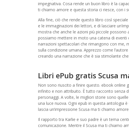
impegnativa. Cosa rende un buon libro è la capa
ti chiamo amore e questa storia ci riesce, con i
Alla fine, ciò che rende questo libro così specia
e le immaginazioni dei lettori, e di lasciare un’i
mostra che anche le azioni più piccole possono 
possiamo mettere in moto una catena di eventi ch
narrazioni spettacolari che rimangono con me, ma 
sulla condizione umana. Apprezzo come l’autore 
creando una narrazione che è sia stimolante ch
Libri ePub gratis Scusa 
Non sono riuscito a finire questo. ebook online 
infinito e non attribuito. È tutto racconto senza
personaggi. A volte, le migliori storie sono quell
una luce nuova. Ogni epub in questa antologia è 
lascia un’impressione Scusa ma ti chiamo amore
Il rapporto tra Karlie e suo padre è un tema centr
comunicazione. Mentre il Scusa ma ti chiamo am