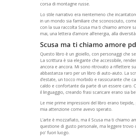
corsa di montagne russe.
Lo stile narrativo era nientemeno che incantatore
in un mondo sia familiare che sconosciuto, come 
con la sua raccolta Scusa ma ti chiamo amore sag
mai, una lettera d’amore all’energia, alla diversit
Scusa ma ti chiamo amore pd
Questo libro è un gioiello, con personaggi che se
La scrittura è sia elegante che accessibile, renden
ancora e ancora. Mi sono ritrovato a riflettere sul
abbastanza raro per un libro di auto-aiuto. La scr
d’estate, un tocco morbido e rassicurante che ca
caldo e confortante da parte di un essere caro. Ci
il linguaggio, creando frasi scaricare erano sia bel
Le mie prime impressioni del libro erano tiepide, p
mia attenzione come avevo sperato.
L’arte è mozzafiato, ma il Scusa ma ti chiamo a
questione di gusto personale, ma leggere trovo che
po’ fuori luogo.