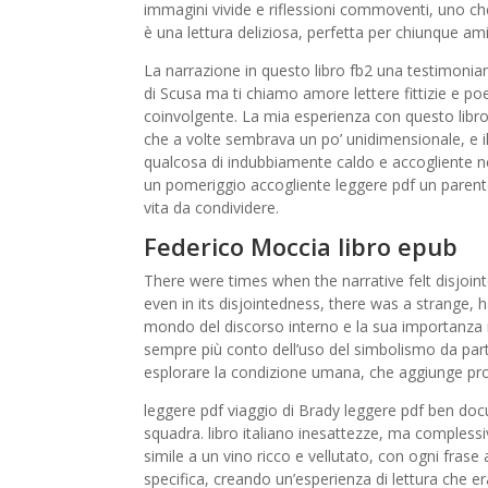
immagini vivide e riflessioni commoventi, uno c
è una lettura deliziosa, perfetta per chiunque ami
La narrazione in questo libro fb2 una testimonia
di Scusa ma ti chiamo amore lettere fittizie e poe
coinvolgente. La mia esperienza con questo libro 
che a volte sembrava un po’ unidimensionale, e il
qualcosa di indubbiamente caldo e accogliente nel
un pomeriggio accogliente leggere pdf un parente s
vita da condividere.
Federico Moccia libro epub
There were times when the narrative felt disjoint
even in its disjointedness, there was a strange, h
mondo del discorso interno e la sua importanza n
sempre più conto dell’uso del simbolismo da part
esplorare la condizione umana, che aggiunge pro
leggere pdf viaggio di Brady leggere pdf ben doc
squadra. libro italiano inesattezze, ma complessi
simile a un vino ricco e vellutato, con ogni fra
specifica, creando un’esperienza di lettura che