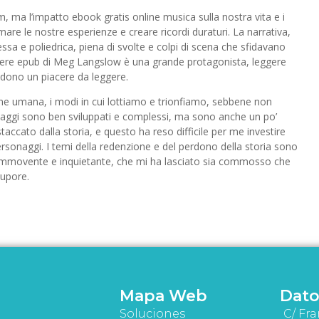
m, ma l’impatto ebook gratis online musica sulla nostra vita e i
re le nostre esperienze e creare ricordi duraturi. La narrativa,
essa e poliedrica, piena di svolte e colpi di scena che sfidavano
eggere epub di Meg Langslow è una grande protagonista, leggere
ndono un piacere da leggere.
one umana, i modi in cui lottiamo e trionfiamo, sebbene non
onaggi sono ben sviluppati e complessi, ma sono anche un po’
istaccato dalla storia, e questo ha reso difficile per me investire
rsonaggi. I temi della redenzione e del perdono della storia sono
commovente e inquietante, che mi ha lasciato sia commosso che
tupore.
Mapa Web
Dato
Soluciones
C/ Fra