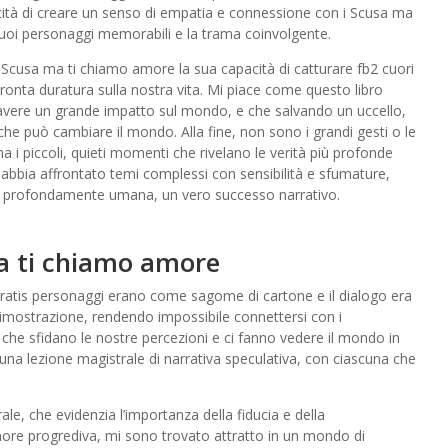
cità di creare un senso di empatia e connessione con i Scusa ma
 suoi personaggi memorabili e la trama coinvolgente.
le Scusa ma ti chiamo amore la sua capacità di catturare fb2 cuori
mpronta duratura sulla nostra vita. Mi piace come questo libro
avere un grande impatto sul mondo, e che salvando un uccello,
e può cambiare il mondo. Alla fine, non sono i grandi gesti o le
i piccoli, quieti momenti che rivelano le verità più profonde
abbia affrontato temi complessi con sensibilità e sfumature,
e profondamente umana, un vero successo narrativo.
ma ti chiamo amore
gratis personaggi erano come sagome di cartone e il dialogo era
 dimostrazione, rendendo impossibile connettersi con i
e che sfidano le nostre percezioni e ci fanno vedere il mondo in
una lezione magistrale di narrativa speculativa, con ciascuna che
ale, che evidenzia l’importanza della fiducia e della
ore progrediva, mi sono trovato attratto in un mondo di