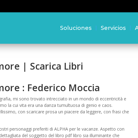
Soluciones
Servicios
A
ore | Scarica Libri
more : Federico Moccia
afia, mi sono trovato intrecciato in un mondo di eccentricità e
mo la cui vita era una danza tumultuosa di genio e caos.
ellissimo, con scaricare prosa un piacere da leggere, con frasi che
ostri personaggi preferiti di ALPHA per le vacanze. Aspetto con
dettagliata del soggetto del libro pdf libro sia illuminante che