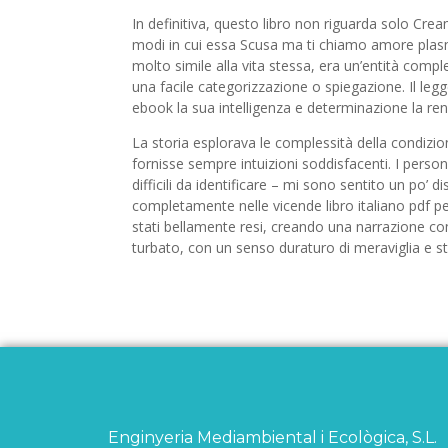
In definitiva, questo libro non riguarda solo Crea
modi in cui essa Scusa ma ti chiamo amore plasma
molto simile alla vita stessa, era un’entità compl
una facile categorizzazione o spiegazione. Il l
ebook la sua intelligenza e determinazione la re
La storia esplorava le complessità della condizi
fornisse sempre intuizioni soddisfacenti. I pers
difficili da identificare – mi sono sentito un po’ d
completamente nelle vicende libro italiano pdf pe
stati bellamente resi, creando una narrazione 
turbato, con un senso duraturo di meraviglia e s
Enginyeria Mediambiental i Ecològica, S.L.