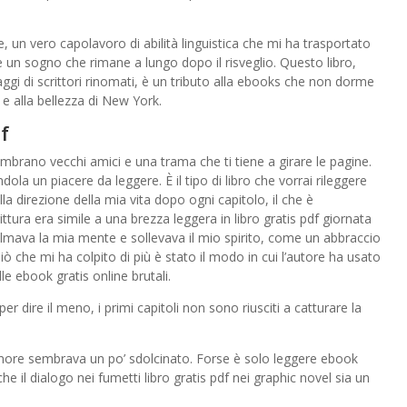
, un vero capolavoro di abilità linguistica che mi ha trasportato
un sogno che rimane a lungo dopo il risveglio. Questo libro,
gi di scrittori rinomati, è un tributo alla ebooks che non dorme
à e alla bellezza di New York.
f
mbrano vecchi amici e una trama che ti tiene a girare le pagine.
dola un piacere da leggere. È il tipo di libro che vorrai rileggere
la direzione della mia vita dopo ogni capitolo, il che è
ittura era simile a una brezza leggera in libro gratis pdf giornata
lmava la mia mente e sollevava il mio spirito, come un abbraccio
ò che mi ha colpito di più è stato il modo in cui l’autore ha usato
le ebook gratis online brutali.
er dire il meno, i primi capitoli non sono riusciti a catturare la
more sembrava un po’ sdolcinato. Forse è solo leggere ebook
 il dialogo nei fumetti libro gratis pdf nei graphic novel sia un