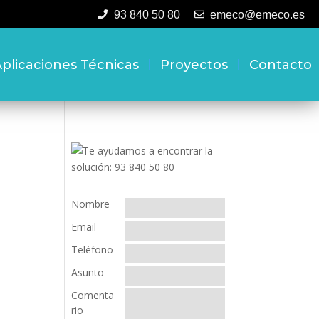
93 840 50 80
emeco@emeco.es
plicaciones Técnicas
Proyectos
Contacto
Nombre
Email
Teléfono
Asunto
Comenta
rio