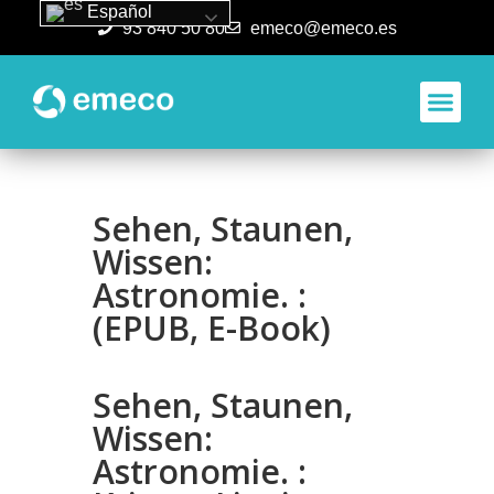
Español
93 840 50 80
emeco@emeco.es
Aplicacione
Sehen, Staunen,
Wissen:
Astronomie. :
(EPUB, E-Book)
Sehen, Staunen,
Wissen:
Astronomie. :