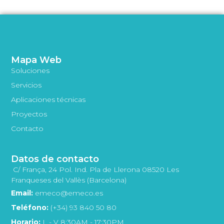
Mapa Web
Soluciones
Servicios
Aplicaciones técnicas
Proyectos
Contacto
Datos de contacto
C/ França, 24 Pol. Ind. Pla de Llerona 08520 Les
Franqueses del Vallès (Barcelona)
Email:
emeco@emeco.es
Teléfono:
(+34) 93 840 50 80
Horario:
L - V 8:30AM - 17:30PM