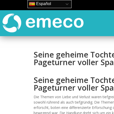
Español
Seine geheime Tochte
Pageturner voller Spa
Seine geheime Tochte
Pageturner voller Sp
Die Themen von Liebe und Verlust waren tiefgre
sowohl rührend als auch tiefgründig. Die Them
erforscht, boten eine differenzierte Erforschung
bewegend war. Die Handlung dreht sich um ein k