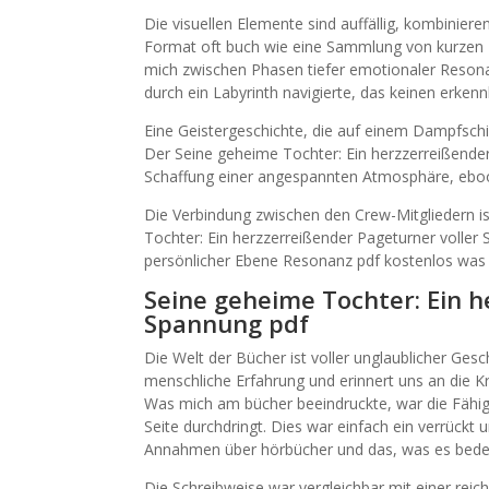
Die visuellen Elemente sind auffällig, kombinier
Format oft buch wie eine Sammlung von kurzen Ein
mich zwischen Phasen tiefer emotionaler Reson
durch ein Labyrinth navigierte, das keinen erken
Eine Geistergeschichte, die auf einem Dampfschiff
Der Seine geheime Tochter: Ein herzzerreißender
Schaffung einer angespannten Atmosphäre, ebook 
Die Verbindung zwischen den Crew-Mitgliedern ist
Tochter: Ein herzzerreißender Pageturner volle
persönlicher Ebene Resonanz pdf kostenlos was
Seine geheime Tochter: Ein h
Spannung pdf
Die Welt der Bücher ist voller unglaublicher Gesch
menschliche Erfahrung und erinnert uns an die Kra
Was mich am bücher beeindruckte, war die Fähigk
Seite durchdringt. Dies war einfach ein verrückt
Annahmen über hörbücher und das, was es bedeut
Die Schreibweise war vergleichbar mit einer reic