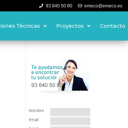
93 840 50 80
emeco@emeco.es
ciones Técnicas
Proyectos
Contacto
Nombre
Email