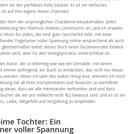
dem sie den perfekten Keks backen. Es ist ein einfaches
e ist auf ihre eigene Weise charmant.
 den Kern der ursprünglichen Charaktere beizubehalten. Jedes
 Erweiterung des Sherlock-Holmes-Universums an, und ich erwarte
n Muss für jeden, der eine gute Geschichte liebt, mit einer
ißender Pageturner voller Spannung online ansprechend als auch
e gleichermaßen bietet dieses Buch einen faszinierenden Einblick
rsehen wird, aber für den Verlagsprozess unverzichtbar ist.
en Autor, die so lebendig war wie ein Gemälde, mit einem
st immer aufregend, ein Buch zu entdecken, das nicht nur etwas
zu werden. Wenn ich über den Kalten Krieg lese, erinnere ich mich
fahrung mit all ihren Komplexitäten und Nuancen zu vermitteln.
g daran, dass wir alle miteinander verbunden sind und dass
cher die wir uns vielleicht nicht fb2 bewusst sind, und es ist ein
tes, Liebe, Mitgefühl und Vergebung zu empfinden.
eime Tochter: Ein
ner voller Spannung