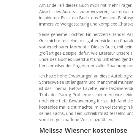
Am Ende ließ dieses Buch mich mit mehr Fragen a
Absicht des Autors – zu provozieren, kostenlos
inspirieren. Es ist ein Buch, das Fans von Fantas
immersive Weltgestaltung und komplexe Charakt
Seine geheime Tochter: Ein herzzerreißender Pag
Geschichte fesselnd, mit gut entwickelten Charakt
vorhersehbarer Momente. Dieses Buch, mit sein
großartiges Beispiel dafür, wie Literatur unsere 
Ende des Buches überstürzt und unbefriedigend w
herzzerreißender Pageturner voller Spannung me
Ich hatte hohe Erwartungen an diese Autobiograf
Schreibweise ist langsam und manchmal mühsa
ist das Thema, Bettye Lavette, eine faszinierende
Trotz der Pacing-Probleme schimmern ihre Leide
noch eine tiefe Bewunderung für sie. Ich fand di
kostenlos mir leicht machte, mich vollständig in 
seines Fachs, und sein Schreibstil ist fesselnd un
von ihm geschaffene Welt einzufühlen.
Melissa Wiesner kostenlose