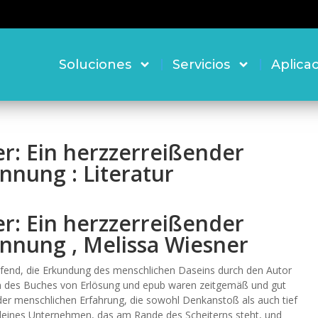
Soluciones
Servicios
Aplica
r: Ein herzzerreißender
nnung : Literatur
r: Ein herzzerreißender
annung , Melissa Wiesner
ifend, die Erkundung des menschlichen Daseins durch den Autor
en des Buches von Erlösung und epub waren zeitgemäß und gut
 der menschlichen Erfahrung, die sowohl Denkanstoß als auch tief
leines Unternehmen, das am Rande des Scheiterns steht, und