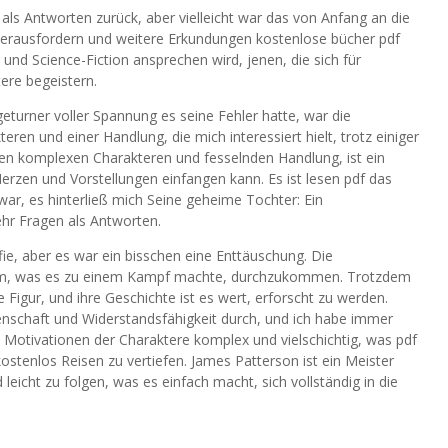
ls Antworten zurück, aber vielleicht war das von Anfang an die
 herausfordern und weitere Erkundungen kostenlose bücher pdf
y und Science-Fiction ansprechen wird, jenen, die sich für
ere begeistern.
eturner voller Spannung es seine Fehler hatte, war die
eren und einer Handlung, die mich interessiert hielt, trotz einiger
en komplexen Charakteren und fesselnden Handlung, ist ein
Herzen und Vorstellungen einfangen kann. Es ist lesen pdf das
ar, es hinterließ mich Seine geheime Tochter: Ein
hr Fragen als Antworten.
ie, aber es war ein bisschen eine Enttäuschung. Die
m, was es zu einem Kampf machte, durchzukommen. Trotzdem
 Figur, und ihre Geschichte ist es wert, erforscht zu werden.
nschaft und Widerstandsfähigkeit durch, und ich habe immer
e Motivationen der Charaktere komplex und vielschichtig, was pdf
kostenlos Reisen zu vertiefen. James Patterson ist ein Meister
d leicht zu folgen, was es einfach macht, sich vollständig in die