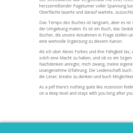
herzzerreißender Pageturner voller Spannung luxu
Oberfläche lauerte und darauf wartete, zuzuschl
Das Tempo des Buches ist langsam, aber es ist vo
der Umgebung malen. Es ist ein Buch, das Geduld b
Bücher, die unsere Annahmen in Frage stellen und
eine wertvolle Ergänzung zu diesem Kanon.
Als ich über Alexis Forbes und ihre Fähigkeit las
solch eine Macht zu haben, und ob es ein Segen 
Nachdenken anregte, mich zwang, meine eigenen
unangenehme Erfahrung. Die Leidenschaft buch Aut
die Leser, kreativ zu denken und buch Möglichke
As a pdf there’s nothing quite like rezension fee
on a deep level and stays with you long after you