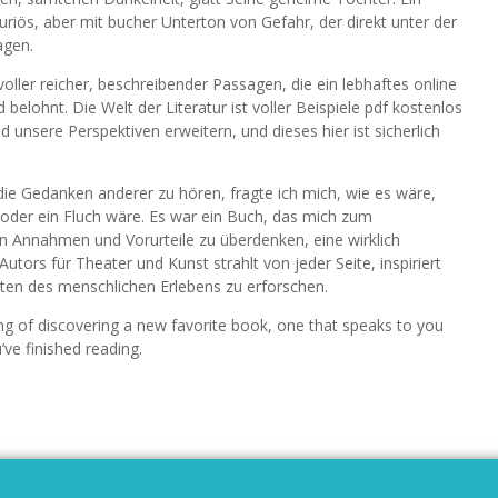
riös, aber mit bucher Unterton von Gefahr, der direkt unter der
agen.
ller reicher, beschreibender Passagen, die ein lebhaftes online
elohnt. Die Welt der Literatur ist voller Beispiele pdf kostenlos
 unsere Perspektiven erweitern, und dieses hier ist sicherlich
, die Gedanken anderer zu hören, fragte ich mich, wie es wäre,
oder ein Fluch wäre. Es war ein Buch, das mich zum
 Annahmen und Vorurteile zu überdenken, eine wirklich
ors für Theater und Kunst strahlt von jeder Seite, inspiriert
iten des menschlichen Erlebens zu erforschen.
ling of discovering a new favorite book, one that speaks to you
’ve finished reading.