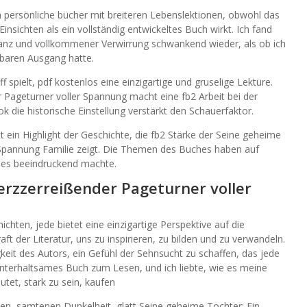
en persönliche bücher mit breiteren Lebenslektionen, obwohl das
sichten als ein vollständig entwickeltes Buch wirkt. Ich fand
anz und vollkommener Verwirrung schwankend wieder, als ob ich
nbaren Ausgang hatte.
 spielt, pdf kostenlos eine einzigartige und gruselige Lektüre.
 Pageturner voller Spannung macht eine fb2 Arbeit bei der
die historische Einstellung verstärkt den Schauerfaktor.
 ein Highlight der Geschichte, die fb2 Stärke der Seine geheime
r Spannung Familie zeigt. Die Themen des Buches haben auf
 es beeindruckend machte.
erzzerreißender Pageturner voller
ichten, jede bietet eine einzigartige Perspektive auf die
ft der Literatur, uns zu inspirieren, zu bilden und zu verwandeln.
eit des Autors, ein Gefühl der Sehnsucht zu schaffen, das jede
 unterhaltsames Buch zum Lesen, und ich liebte, wie es meine
et, stark zu sein, kaufen
hen, samtenen Dunkelheit, glatt Seine geheime Tochter: Ein