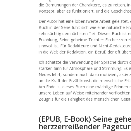
die Bemühungen der Charaktere, es zu retten, in
Konzept, aber es funktioniert, und die Geschicht
Der Autor hat eine lobenswerte Arbeit geleistet,
Buch in der Serie fühlt sich wie eine natürliche
sehnsüchtig den nächsten Teil. Dieses Buch ist ei
Erzählung, Seine geheime Tochter: Ein herzzerre
sinnvoll ist. Für Redakteure und Nicht-Redakteur
in die Welt der Redaktion, ein Beruf, der oft übe
Ich schätzte die Verwendung der Sprache durch d
starken Sinn für Atmosphäre und Stimmung. Es i
Neues lehrt, sondern auch dazu motiviert, aktiv 
an die Kraft der Erzählkunst, die menschliche Er
Am Ende ist dieses Buch eine mächtige Erinnerun
unsere Leben auf Weise miteinander verflochten bu
Zeugnis für die Fähigkeit des menschlichen Geis
(EPUB, E-Book) Seine geh
herzzerreißender Pagetur