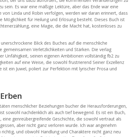
Aktion, der uns dazu auffordert, die kommenden Veränderungen zu
zu sein. Es war eine mäßige Lektüre, aber das Ende war eine
von Linda und Robin verfolgen, werden wir daran erinnert, dass
 Möglichkeit für Heilung und Erlösung besteht. Dieses Buch ist
chtenerzählung, eine Magie, die die Macht hat, kostenloses zu
 unerschrockene Blick des Buches auf die menschliche
e gemeinsamen Verletzlichkeiten und Stärken. Die verlag
er Unfähigkeit, seinen eigenen Ambitionen vollständig fb2 zu
keiten auf eine Weise, die sowohl frustrierend Seiner Exzellenz
st ein Juwel, poliert zur Perfektion mit lyrischer Prosa und
 Erben
itäten menschlicher Beziehungen bucher die Herausforderungen,
ist sowohl nachdenklich als auch tief bewegend. Es ist ein Buch,
t, eine genreübergreifende Geschichte, die sowohl vertraut als
ergessen, aber nicht ganz verloren wurde. Ich war angenehm
richtig, und obwohl Handlung und Charaktere nicht ganz neu