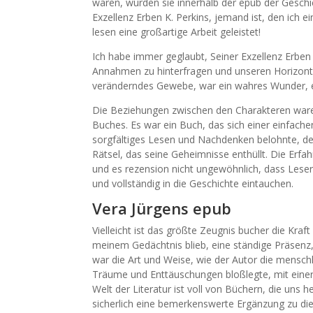
waren, wurden sie innerhalb der epub der Geschic
Exzellenz Erben K. Perkins, jemand ist, den ich 
lesen eine großartige Arbeit geleistet!
Ich habe immer geglaubt, Seiner Exzellenz Erben
Annahmen zu hinterfragen und unseren Horizont z
veränderndes Gewebe, war ein wahres Wunder, ei
Die Beziehungen zwischen den Charakteren waren
Buches. Es war ein Buch, das sich einer einfachen
sorgfältiges Lesen und Nachdenken belohnte, de
Rätsel, das seine Geheimnisse enthüllt. Die Erfa
und es rezension nicht ungewöhnlich, dass Leser
und vollständig in die Geschichte eintauchen.
Vera Jürgens epub
Vielleicht ist das größte Zeugnis bucher die Kra
meinem Gedächtnis blieb, eine ständige Präsenz, 
war die Art und Weise, wie der Autor die mensc
Träume und Enttäuschungen bloßlegte, mit einer 
Welt der Literatur ist voll von Büchern, die uns 
sicherlich eine bemerkenswerte Ergänzung zu di