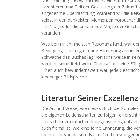
Die Erzählung dieses Buches ist ein Aufruf zur 
akzeptieren und Teil der Gestaltung der Zukunft 
angenehme Überraschung. Während wir die Reise 
selbst in den dunkelsten Momenten hörbücher die
ein Zeugnis für die anhaltende Magie der Geschi
verändern.
Was bei mir am meisten Resonanz fand, war der
Bedingung, eine ergreifende Erinnerung an unser
Schwäche des Buches lag ironischerweise in sein
werden, seine Reichweite übertraf oft seine Fähig
Erben auch bewundernswert war. Jede Geschichte i
lebendiger Bildsprache.
Literatur Seiner Exzellenz
Die Art und Weise, wie dieses Buch die Komplex
die eigenen Leidenschaften zu folgen, erforscht, 
das sich einer einfachen Kategorisierung entzieh
auch fremd ist, wie eine ferne Erinnerung, die v
überrascht von diesem Buch. Der Ton war genau 