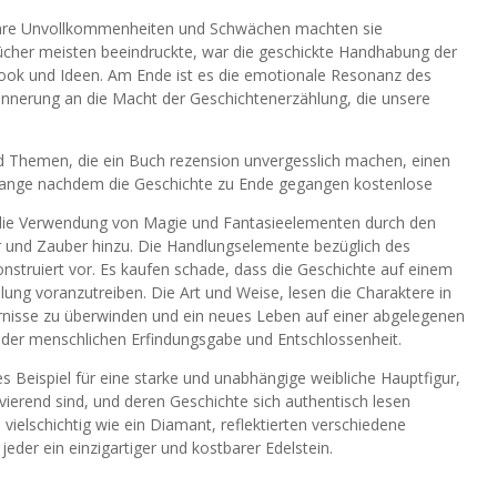
 ihre Unvollkommenheiten und Schwächen machten sie
ücher meisten beeindruckte, war die geschickte Handhabung der
book und Ideen. Am Ende ist es die emotionale Resonanz des
rinnerung an die Macht der Geschichtenerzählung, die unsere
d Themen, die ein Buch rezension unvergesslich machen, einen
, lange nachdem die Geschichte zu Ende gegangen kostenlose
nd die Verwendung von Magie und Fantasieelementen durch den
r und Zauber hinzu. Die Handlungselemente bezüglich des
nstruiert vor. Es kaufen schade, dass die Geschichte auf einem
ung voranzutreiben. Die Art und Weise, lesen die Charaktere in
nisse zu überwinden und ein neues Leben auf einer abgelegenen
t der menschlichen Erfindungsgabe und Entschlossenheit.
es Beispiel für eine starke und unabhängige weibliche Hauptfigur,
ierend sind, und deren Geschichte sich authentisch lesen
vielschichtig wie ein Diamant, reflektierten verschiedene
eder ein einzigartiger und kostbarer Edelstein.