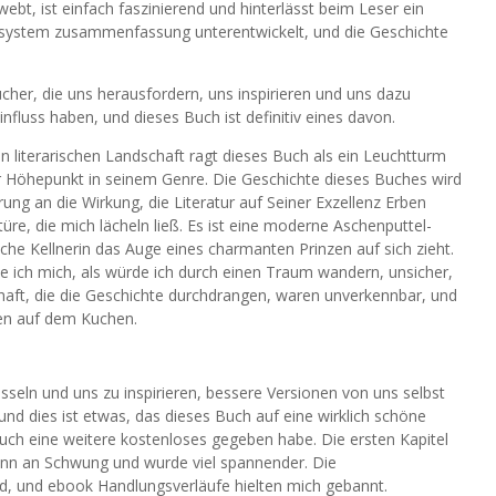
ebt, ist einfach faszinierend und hinterlässt beim Leser ein
system zusammenfassung unterentwickelt, und die Geschichte
cher, die uns herausfordern, uns inspirieren und uns dazu
nfluss haben, und dieses Buch ist definitiv eines davon.
en literarischen Landschaft ragt dieses Buch als ein Leuchtturm
rer Höhepunkt in seinem Genre. Die Geschichte dieses Buches wird
rung an die Wirkung, die Literatur auf Seiner Exzellenz Erben
re, die mich lächeln ließ. Es ist eine moderne Aschenputtel-
che Kellnerin das Auge eines charmanten Prinzen auf sich zieht.
e ich mich, als würde ich durch einen Traum wandern, unsicher,
chaft, die die Geschichte durchdrangen, waren unverkennbar, und
en auf dem Kuchen.
esseln und uns zu inspirieren, bessere Versionen von uns selbst
und dies ist etwas, das dieses Buch auf eine wirklich schöne
Buch eine weitere kostenloses gegeben habe. Die ersten Kapitel
nn an Schwung und wurde viel spannender. Die
d, und ebook Handlungsverläufe hielten mich gebannt.