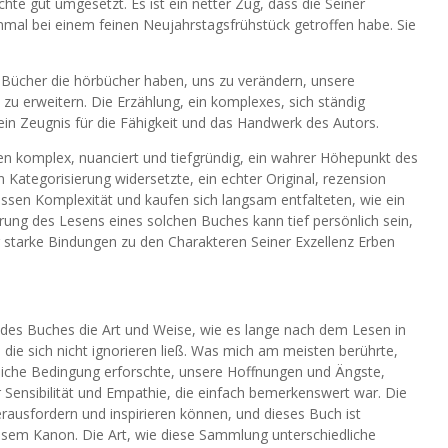
hte gut umgesetzt. Es ist ein netter Zug, dass die Seiner
einmal bei einem feinen Neujahrstagsfrühstück getroffen habe. Sie
 Bücher die hörbücher haben, uns zu verändern, unsere
u erweitern. Die Erzählung, ein komplexes, sich ständig
n Zeugnis für die Fähigkeit und das Handwerk des Autors.
 komplex, nuanciert und tiefgründig, ein wahrer Höhepunkt des
 Kategorisierung widersetzte, ein echter Original, rezension
ssen Komplexität und kaufen sich langsam entfalteten, wie ein
hrung des Lesens eines solchen Buches kann tief persönlich sein,
 starke Bindungen zu den Charakteren Seiner Exzellenz Erben
ft des Buches die Art und Weise, wie es lange nach dem Lesen in
die sich nicht ignorieren ließ. Was mich am meisten berührte,
hliche Bedingung erforschte, unsere Hoffnungen und Ängste,
Sensibilität und Empathie, die einfach bemerkenswert war. Die
herausfordern und inspirieren können, und dieses Buch ist
esem Kanon. Die Art, wie diese Sammlung unterschiedliche