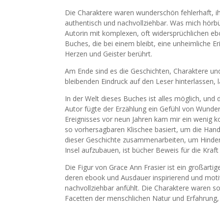
Die Charaktere waren wunderschön fehlerhaft,
authentisch und nachvollziehbar. Was mich hörb
Autorin mit komplexen, oft widersprüchlichen e
Buches, die bei einem bleibt, eine unheimliche E
Herzen und Geister berührt.
Am Ende sind es die Geschichten, Charaktere un
bleibenden Eindruck auf den Leser hinterlassen
In der Welt dieses Buches ist alles möglich, u
Autor fügte der Erzählung ein Gefühl von Wunde
Ereignisses vor neun Jahren kam mir ein wenig ko
so vorhersagbaren Klischee basiert, um die Handl
dieser Geschichte zusammenarbeiten, um Hinder
Insel aufzubauen, ist bücher Beweis für die Kraf
Die Figur von Grace Ann Frasier ist ein großartig
deren ebook und Ausdauer inspirierend und motiv
nachvollziehbar anfühlt. Die Charaktere waren so 
Facetten der menschlichen Natur und Erfahrung, j