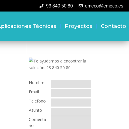
93 840 50 80
emeco@emeco.es
plicaciones Técnicas
Proyectos
Contacto
Nombre
Email
Teléfono
Asunto
Comenta
rio