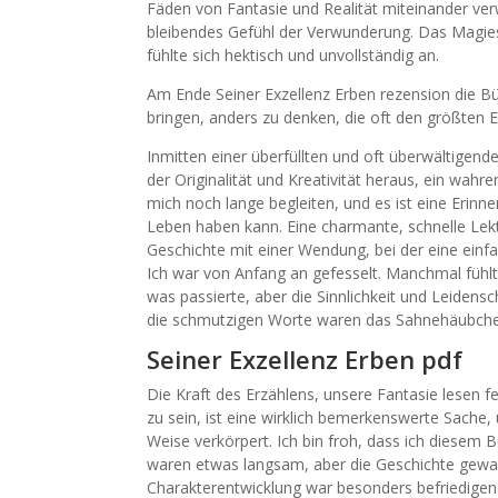
Fäden von Fantasie und Realität miteinander verw
bleibendes Gefühl der Verwunderung. Das Magie
fühlte sich hektisch und unvollständig an.
Am Ende Seiner Exzellenz Erben rezension die Bü
bringen, anders zu denken, die oft den größten Ei
Inmitten einer überfüllten und oft überwältigend
der Originalität und Kreativität heraus, ein wah
mich noch lange begleiten, und es ist eine Erinne
Leben haben kann. Eine charmante, schnelle Lektü
Geschichte mit einer Wendung, bei der eine einfa
Ich war von Anfang an gefesselt. Manchmal fühlt
was passierte, aber die Sinnlichkeit und Leidens
die schmutzigen Worte waren das Sahnehäubch
Seiner Exzellenz Erben pdf
Die Kraft des Erzählens, unsere Fantasie lesen f
zu sein, ist eine wirklich bemerkenswerte Sache, 
Weise verkörpert. Ich bin froh, dass ich diesem 
waren etwas langsam, aber die Geschichte gewa
Charakterentwicklung war besonders befriedigen