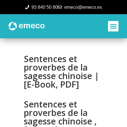
93 840 50 80
emeco@emeco.es
Aplicacione
Sentences et
proverbes de la
sagesse chinoise |
[E-Book, PDF]
Sentences et
proverbes de la
sagesse chinoise ,