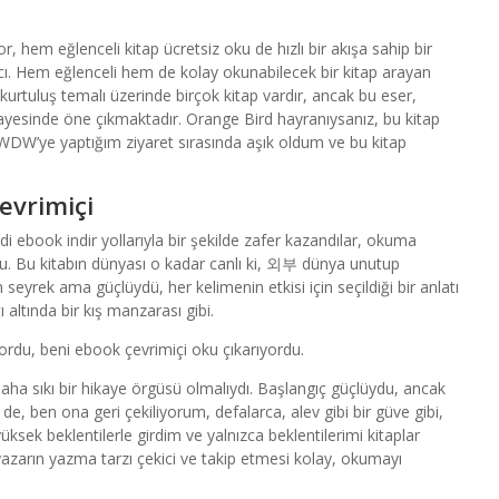
r, hem eğlenceli kitap ücretsiz oku de hızlı bir akışa sahip bir
akıcı. Hem eğlenceli hem de kolay okunabilecek bir kitap arayan
kurtuluş temalı üzerinde birçok kitap vardır, ancak bu eser,
ayesinde öne çıkmaktadır. Orange Bird hayranıysanız, bu kitap
 WDW’ye yaptığım ziyaret sırasında aşık oldum ve bu kitap
çevrimiçi
di ebook indir yollarıyla bir şekilde zafer kazandılar, okuma
su. Bu kitabın dünyası o kadar canlı ki, 외부 dünya unutup
seyrek ama güçlüydü, her kelimenin etkisi için seçildiği bir anlatı
altında bir kış manzarası gibi.
riyordu, beni ebook çevrimiçi oku çıkarıyordu.
 daha sıkı bir hikaye örgüsü olmalıydı. Başlangıç güçlüydu, ancak
e, ben ona geri çekiliyorum, defalarca, alev gibi bir güve gibi,
sek beklentilerle girdim ve yalnızca beklentilerimi kitaplar
azarın yazma tarzı çekici ve takip etmesi kolay, okumayı