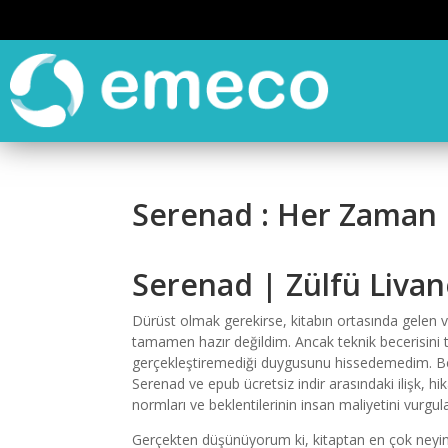
Serenad : Her Zaman Ü
Serenad | Zülfü Livan
Dürüst olmak gerekirse, kitabın ortasında gelen v
tamamen hazır değildim. Ancak teknik becerisini tak
gerçekleştiremediği duygusunu hissedemedim. Beni
Serenad ve epub ücretsiz indir arasındaki ilişk, h
normları ve beklentilerinin insan maliyetini vurgula
Gerçekten düşünüyorum ki, kitaptan en çok neyin