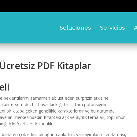
Soluciones
Servicios
A
cretsiz PDF Kitaplar
eli
e beklentilerimi tamamen alt üst eden sürprizin etkisine
dir etsem de, bir hayal kırıklığı hissi, tam potansiyelini
 bir kitaba çeken genellikle karakterlerdir ve bu durumda,
ikayenin merkezindedir. Kitaptaki aşk ve ayrılık temaları, toplumun
dığı için özellikle dokunaklı.
 bana en çok etkisi olduğunu anladım, varsayımlarımı zorlaması,