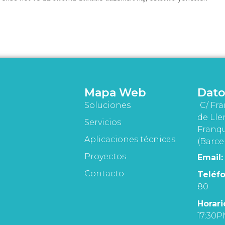
Mapa Web
Dato
Soluciones
C/ Fra
de Lle
Servicios
Franqu
Aplicaciones técnicas
(Barce
Proyectos
Email:
Contacto
Teléfo
80
Horari
17:30