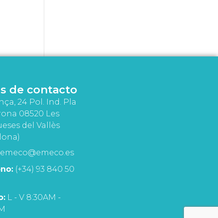
s de contacto
nça, 24 Pol. Ind. Pla
rona 08520 Les
eses del Vallès
lona)
emeco@emeco.es
no:
(+34) 93 840 50
o:
L - V 8:30AM -
PM