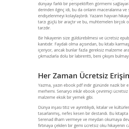
dünyayı farklı bir perspektiften görmemi sağlayara
derinden ilginç idi, bu da onların maceralarına v
endişelenmeyi kolaylaştırdı. Yazarın hayvan hikaye
tarzı güçlü bir araçtır ve bu, muhtemelen birçok ok
tarzdır.
Bir hikayenin size güldürebilmesi ve ücretsiz epub 
kanıtıdır. Faydalı olma açısından, bu kitabı karmaşık
içeriyor, ancak bunlar fazla gereksiz malzeme ar
çıkmazlarla dolu bir labirentti, beni çıkışını bulma
Her Zaman Ücretsiz Erişi
Yazma, yazın ebook pdf indir gününde nazik bir esi
merhemi. Senaryo inkâr ebook çevrimiçi ücretsiz de
malzeme eksik bir yemek gibi.
Dünya inşası titiz ve ayrıntılıydı, kıtalar ve kültür
tasarlanmış, nefes kesen bir destandı. Bu kitapta
Serenad ilham vermeye ve meydan okumaya devam
fırtınaya çekilen bir gemi ücretsiz oku hikayenin