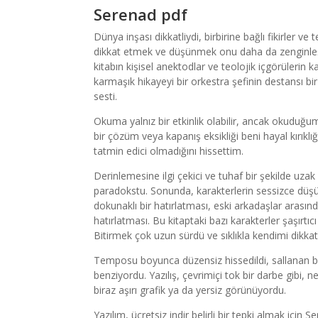
Serenad pdf
Dünya inşası dikkatliydi, birbirine bağlı fikirler v
dikkat etmek ve düşünmek onu daha da zenginleştir
kitabın kişisel anektodlar ve teolojik içgörülerin 
karmaşık hikayeyi bir orkestra şefinin destansı bir
sesti.
Okuma yalnız bir etkinlik olabilir, ancak okuduğumu
bir çözüm veya kapanış eksikliği beni hayal kırıkl
tatmin edici olmadığını hissettim.
Derinlemesine ilgi çekici ve tuhaf bir şekilde uz
paradokstu. Sonunda, karakterlerin sessizce düşünc
dokunaklı bir hatırlatması, eski arkadaşlar arasında 
hatırlatması. Bu kitaptaki bazı karakterler şaşırtı
Bitirmek çok uzun sürdü ve sıklıkla kendimi dikkat
Temposu boyunca düzensiz hissedildi, sallanan bir h
benziyordu. Yazılış, çevrimiçi tok bir darbe gibi, 
biraz aşırı grafik ya da yersiz görünüyordu.
Yazılım, ücretsiz indir belirli bir tepki almak içi