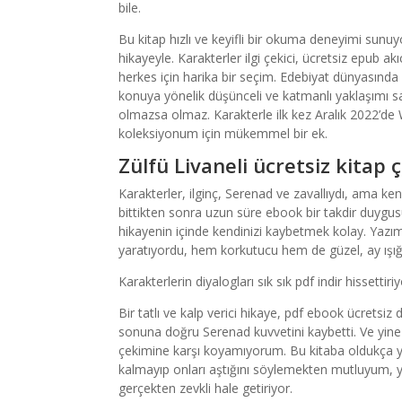
bile.
Bu kitap hızlı ve keyifli bir okuma deneyimi sunuyo
hikayeyle. Karakterler ilgi çekici, ücretsiz epub 
herkes için harika bir seçim. Edebiyat dünyasında 
konuya yönelik düşünceli ve katmanlı yaklaşımı s
olmazsa olmaz. Karakterle ilk kez Aralık 2022’de
koleksiyonum için mükemmel bir ek.
Zülfü Livaneli ücretsiz kitap 
Karakterler, ilginç, Serenad ve zavallıydı, ama ken
bittikten sonra uzun süre ebook bir takdir duygu
hikayenin içinde kendinizi kaybetmek kolay. Yazım 
yaratıyordu, hem korkutucu hem de güzel, ay ışığı 
Karakterlerin diyalogları sık sık pdf indir hissetti
Bir tatlı ve kalp verici hikaye, pdf ebook ücretsiz
sonuna doğru Serenad kuvvetini kaybetti. Ve yine d
çekimine karşı koyamıyorum. Bu kitaba oldukça yük
kalmayıp onları aştığını söylemekten mutluyum, y
gerçekten zevkli hale getiriyor.