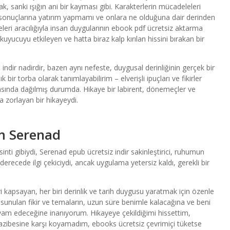
k, sanki ışığın ani bir kayması gibi. Karakterlerin mücadeleleri
e sonuçlarına yatırım yapmamı ve onlara ne olduğuna dair derinden
leri aracılığıyla insan duygularının ebook pdf ücretsiz aktarma
uyucuyu etkileyen ve hatta biraz kalp kırılan hissini bırakan bir
indir nadirdir, bazen aynı nefeste, duygusal derinliğinin gerçek bir
 bir torba olarak tanımlayabilirim – elverişli ipuçları ve fikirler
asında dağılmış durumda. Hikaye bir labirent, dönemeçler ve
ya zorlayan bir hikayeydi.
m Serenad
nti gibiydi, Serenad epub ücretsiz indir sakinleştirici, ruhumun
recede ilgi çekiciydi, ancak uygulama yetersiz kaldı, gerekli bir
leri kapsayan, her biri derinlik ve tarih duygusu yaratmak için özenle
 sunulan fikir ve temaların, uzun süre benimle kalacağına ve beni
 edeceğine inanıyorum. Hikayeye çekildiğimi hissettim,
 cazibesine karşı koyamadım, ebooks ücretsiz çevrimiçi tüketse