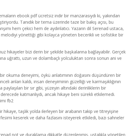
e temaların ebook pdf ücretsiz indir bir manzarasıydı ki, yakından
iyordu. Tanıdık bir tema üzerinde taze bir bakış açısı, bu
karışımı hem çekici hem de aydınlatıcı. Yazarın dil Serenad ustaca,
 melodiyi yönettiği gibi kolayca yöneten becerikli ve sofistike bir
z hikayeler bizi derin bir şekilde başkalarına bağlayabilir. Gerçek
ığına uğrattı, uzun ve dolambaçlı yolculuktan sonra sonun ani ve
ak bir okuma deneyimi, öykü anlatımının doğasını düşündüren bir
eli anları kaldı, insan deneyiminin güzelliği ve karmaşıklığının
paylaşılan bir sır gibi, yüzeyin altındaki derinliklerin bir
cı derecede katmanlıydı, ancak hikaye beni sürekli etkilemedi.
imi fb2
ikaye, taşlık yolda ilerleyen bir arabanın takip ve titreyişine
nefesimi keserek ve daha fazlasını isteyerek etkiledi, bazı sahneler
n Serenad not ve duraklama dikkatle düzenlenmiş, ustalıkla yönetilen