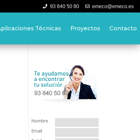
93 840 50 80
emeco@emeco.es
plicaciones Técnicas
Proyectos
Contacto
Nombre
Email