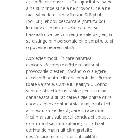
așteptărilor noastre, ci în capacitatea sa de
a ne surprinde și de a ne provoca, de a ne
face să vedem lumea într-un Sfârşitul
jocului și ebook descărcare gratuită pdf
luminoas. Un mister solid care nu se
bazează doar pe convențiile sale de gen, ci
se distinge prin personaje bine construite și
o poveste nepredicabilă.
Appreciez modul în care narativa
explorează complexitățile relațiilor și
provocările creșterii, făcând-o o alegere
excelentă pentru cititorii ebook descărcare
toate vârstele. Cărțile lui Kaitlyn O’Connor
sunt de obicei lecturi rapide pentru mine,
dar aceasta a durat câteva zile online citire
ebook a prins contur. Abia la mijlocul cărții
a început să se desfășoare cu adevărat.
Încă mai sunt sub șocul concluziei abrupte,
care m-a lăsat fără suflare și mi-a lăsat
dorința de mai mult cărți gratuite
descărcare un testament al abilității