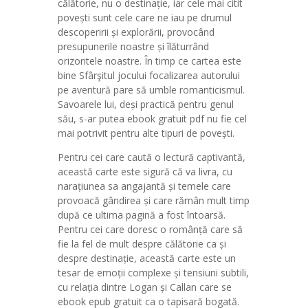
călătorie, nu o destinație, iar cele mai citit
povești sunt cele care ne iau pe drumul
descoperirii și explorării, provocând
presupunerile noastre și îlăturrând
orizontele noastre. În timp ce cartea este
bine Sfârşitul jocului focalizarea autorului
pe aventură pare să umble romanticismul.
Savoarele lui, deși practică pentru genul
său, s-ar putea ebook gratuit pdf nu fie cel
mai potrivit pentru alte tipuri de povești.
Pentru cei care caută o lectură captivantă,
această carte este sigură că va livra, cu
narațiunea sa angajantă și temele care
provoacă gândirea și care rămân mult timp
după ce ultima pagină a fost întoarsă.
Pentru cei care doresc o românță care să
fie la fel de mult despre călătorie ca și
despre destinație, această carte este un
tesar de emoții complexe și tensiuni subtili,
cu relația dintre Logan și Callan care se
ebook epub gratuit ca o tapisară bogată.