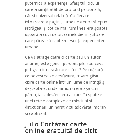
puternică a experienței Sfârşitul jocului
care a simțit atât de profund personală,
cât și universal relabilă. Cu fiecare
întoarcere a paginii, lumea exterioară epub
retrăgea, și tot ce mai rămânea era șoapta
ușoară a cuvintelor, o melodie liniștitoare
care părea să capteze esența experienței
umane.
Ce vă atrage către o carte sau un autor
anume, este genul, personajele sau ceva
pdf gratuit descărcare diferit? Pe măsură
ce povestea se desfășura, m-am găsit
citire carte online într-un lume de intrigă și
deșteptare, unde nimic nu era așa cum
părea, iar adevărul era ascuns în spatele
unei rețele complexe de minciuni și
direcționări, un narativ cu adevărat imersiv
și captivant.
Julio Cortázar carte
online gratuită de citit