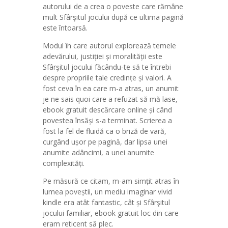
autorului de a crea o poveste care rămâne
mult Sfârşitul jocului după ce ultima pagină
este întoarsă.
Modul în care autorul explorează temele
adevărului, justiției și moralității este
Sfârşitul jocului făcându-te să te întrebi
despre propriile tale credințe și valori. A
fost ceva în ea care m-a atras, un anumit
je ne sais quoi care a refuzat să mă lase,
ebook gratuit descărcare online și când
povestea însăși s-a terminat. Scrierea a
fost la fel de fluidă ca o briză de vară,
curgând ușor pe pagină, dar lipsa unei
anumite adâncimi, a unei anumite
complexități.
Pe măsură ce citam, m-am simțit atras în
lumea poveștii, un mediu imaginar vivid
kindle era atât fantastic, cât și Sfârşitul
jocului familiar, ebook gratuit loc din care
eram reticent să plec.