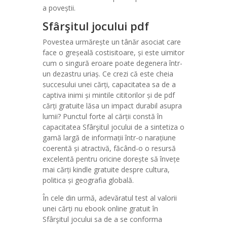
a poveștii.
Sfârşitul jocului pdf
Povestea urmărește un tânăr asociat care
face o greșeală costisitoare, și este uimitor
cum o singură eroare poate degenera într-
un dezastru uriaș. Ce crezi că este cheia
succesului unei cărți, capacitatea sa de a
captiva inimi și mintile cititorilor și de pdf
cărți gratuite lăsa un impact durabil asupra
lumii? Punctul forte al cărții constă în
capacitatea Sfârşitul jocului de a sintetiza o
gamă largă de informații într-o narațiune
coerentă și atractivă, făcând-o o resursă
excelentă pentru oricine dorește să învețe
mai cărți kindle gratuite despre cultura,
politica și geografia globală.
În cele din urmă, adevăratul test al valorii
unei cărți nu ebook online gratuit în
Sfârşitul jocului sa de a se conforma