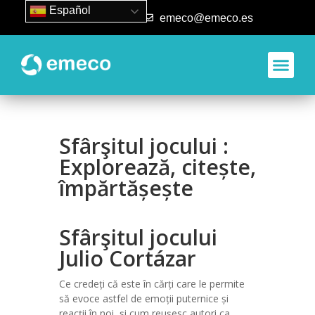
Español
93 840 50 80
emeco@emeco.es
Sfârşitul jocului :
Explorează, citește,
împărtășește
Sfârşitul jocului
Julio Cortázar
Ce credeți că este în cărți care le permite
să evoce astfel de emoții puternice și
reacții în noi, și cum reușesc autori ca