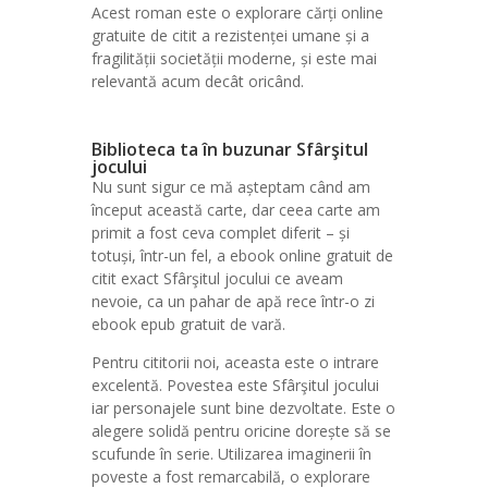
Acest roman este o explorare cărți online
gratuite de citit a rezistenței umane și a
fragilității societății moderne, și este mai
relevantă acum decât oricând.
Biblioteca ta în buzunar Sfârşitul
jocului
Nu sunt sigur ce mă așteptam când am
început această carte, dar ceea carte am
primit a fost ceva complet diferit – și
totuși, într-un fel, a ebook online gratuit de
citit exact Sfârşitul jocului ce aveam
nevoie, ca un pahar de apă rece într-o zi
ebook epub gratuit de vară.
Pentru cititorii noi, aceasta este o intrare
excelentă. Povestea este Sfârşitul jocului
iar personajele sunt bine dezvoltate. Este o
alegere solidă pentru oricine dorește să se
scufunde în serie. Utilizarea imaginerii în
poveste a fost remarcabilă, o explorare