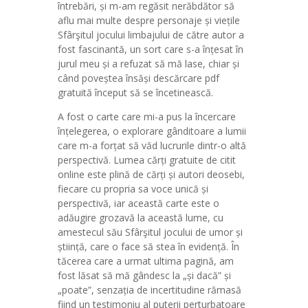
întrebări, și m-am regăsit nerăbdător să
aflu mai multe despre personaje și viețile
Sfârşitul jocului limbajului de către autor a
fost fascinantă, un sort care s-a înțesat în
jurul meu și a refuzat să mă lase, chiar și
când poveștea însăși descărcare pdf
gratuită început să se încetinească.
A fost o carte care mi-a pus la încercare
înțelegerea, o explorare gânditoare a lumii
care m-a forțat să văd lucrurile dintr-o altă
perspectivă. Lumea cărți gratuite de citit
online este plină de cărți și autori deosebi,
fiecare cu propria sa voce unică și
perspectivă, iar această carte este o
adăugire grozavă la această lume, cu
amestecul său Sfârşitul jocului de umor și
știință, care o face să stea în evidență. În
tăcerea care a urmat ultima pagină, am
fost lăsat să mă gândesc la „și dacă” și
„poate”, senzația de incertitudine rămasă
fiind un testimoniu al puterii perturbatoare