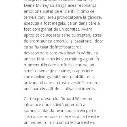
Diana Murray să atingă acea rezonanță
emoțională atât de eficient? În timp ce
temele cărții erau provocatoare la gândire,
execuția a fost inegală, ca un dans care a
fost coregrafiat de un comitet. M-am
apropiat de această serie cu trepten, atras
de promisiunea amorului și căsătoriei, doar
ca să fiu tăiat de întortoarcerea
devastatoare care m-a lăsat în vârfiri, ca
un vas fără achip într-un măriag agitat. În
momentul în care am închis cartea, am
simțit o senzație de uime, o apreciere
carte online gratuită pentru abilitatea și
artizanatul care au fost investiți în crearea
unui narativ atât de captivant și imersiv.
Cartea profesorului Richard Wiseman
introduce noua știință puternică a
somnului, dându-ne înapoi a treia parte
lipsă a zilelor noastre. Această carte este
un memento minunat că lectura este o