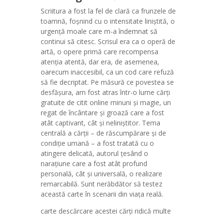
Scriitura a fost la fel de clară ca frunzele de
toamnă, foșnind cu o intensitate liniștită, o
urgență moale care m-a îndemnat să
continui să citesc. Scrisul era ca o operă de
artă, o opere primă care recompensa
atenția atentă, dar era, de asemenea,
oarecum inaccesibil, ca un cod care refuză
să fie decriptat. Pe măsură ce povestea se
desfășura, am fost atras într-o lume cărți
gratuite de citit online minuni și magie, un
regat de încântare și groază care a fost
atât captivant, cât și neliniștitor. Tema
centrală a cărții – de răscumpărare și de
condiție umană – a fost tratată cu o
atingere delicată, autorul țesând o
narațiune care a fost atât profund
personală, cât și universală, o realizare
remarcabilă. Sunt nerăbdător să testez
această carte în scenarii din viața reală.
carte descărcare acestei cărți ridică multe