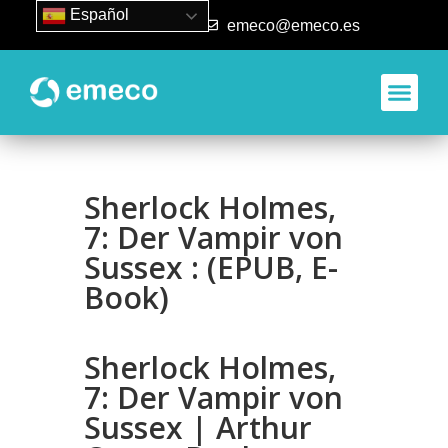
Español
93 840 50 80
emeco@emeco.es
Aplicacione
Sherlock Holmes,
7: Der Vampir von
Sussex : (EPUB, E-
Book)
Sherlock Holmes,
7: Der Vampir von
Sussex | Arthur