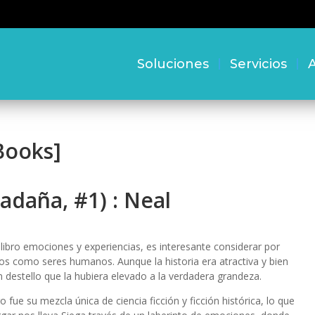
Soluciones
Servicios
A
Books]
uadaña, #1) : Neal
ro emociones y experiencias, es interesante considerar por
os como seres humanos. Aunque la historia era atractiva y bien
 un destello que la hubiera elevado a la verdadera grandeza.
fue su mezcla única de ciencia ficción y ficción histórica, lo que