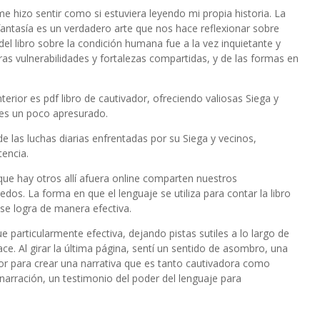
 hizo sentir como si estuviera leyendo mi propia historia. La
 fantasía es un verdadero arte que nos hace reflexionar sobre
l libro sobre la condición humana fue a la vez inquietante y
s vulnerabilidades y fortalezas compartidas, y de las formas en
nterior es pdf libro de cautivador, ofreciendo valiosas Siega y
s es un poco apresurado.
de las luchas diarias enfrentadas por su Siega y vecinos,
tencia.
ue hay otros allí afuera online comparten nuestros
os. La forma en que el lenguaje se utiliza para contar la libro
y se logra de manera efectiva.
fue particularmente efectiva, dejando pistas sutiles a lo largo de
ce. Al girar la última página, sentí un sentido de asombro, una
tor para crear una narrativa que es tanto cautivadora como
arración, un testimonio del poder del lenguaje para