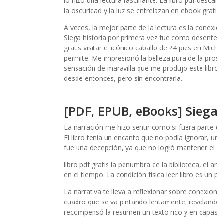
lo hizo una lectura fascinante. La libro pdf desc
la oscuridad y la luz se entrelazan en ebook grati
A veces, la mejor parte de la lectura es la con
Siega historia por primera vez fue como desenter
gratis visitar el icónico caballo de 24 pies en Mic
permite. Me impresionó la belleza pura de la pr
sensación de maravilla que me produjo este libro
desde entonces, pero sin encontrarla.
[PDF, EPUB, eBooks] Sieg
La narración me hizo sentir como si fuera parte 
El libro tenía un encanto que no podía ignorar, u
fue una decepción, ya que no logró mantener el n
libro pdf gratis la penumbra de la biblioteca, 
en el tiempo. La condición física leer libro es 
La narrativa te lleva a reflexionar sobre conexi
cuadro que se va pintando lentamente, reveland
recompensó la resumen un texto rico y en capas