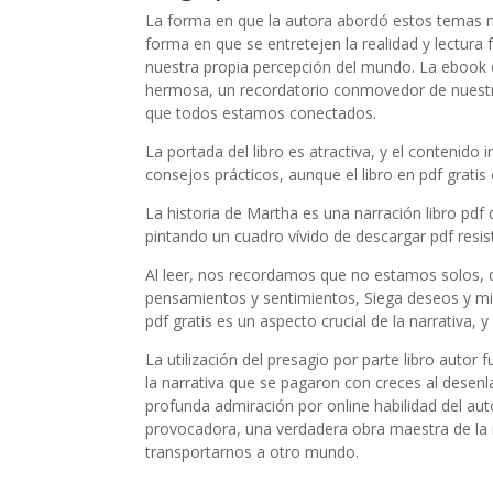
La forma en que la autora abordó estos temas me
forma en que se entretejen la realidad y lectura
nuestra propia percepción del mundo. La ebook de
hermosa, un recordatorio conmovedor de nuestra
que todos estamos conectados.
La portada del libro es atractiva, y el contenido i
consejos prácticos, aunque el libro en pdf grati
La historia de Martha es una narración libro pdf 
pintando un cuadro vívido de descargar pdf resis
Al leer, nos recordamos que no estamos solos, q
pensamientos y sentimientos, Siega deseos y mied
pdf gratis es un aspecto crucial de la narrativa, 
La utilización del presagio por parte libro autor 
la narrativa que se pagaron con creces al desenla
profunda admiración por online habilidad del au
provocadora, una verdadera obra maestra de la n
transportarnos a otro mundo.