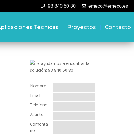
93 840 50 80
emeco@emeco.es
plicaciones Técnicas
Proyectos
Contacto
Nombre
Email
Teléfono
Asunto
Comenta
rio