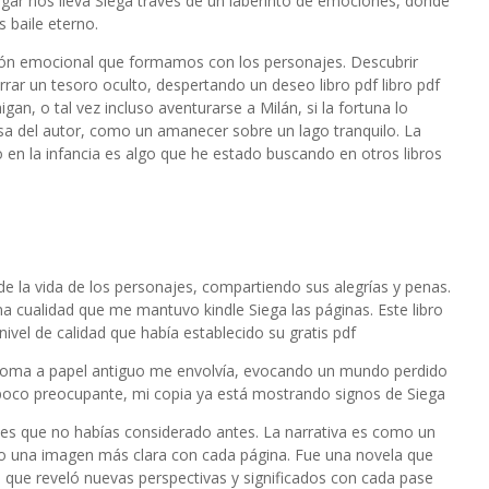
argar nos lleva Siega través de un laberinto de emociones, donde
s baile eterno.
exión emocional que formamos con los personajes. Descubrir
rar un tesoro oculto, despertando un deseo libro pdf libro pdf
higan, o tal vez incluso aventurarse a Milán, si la fortuna lo
osa del autor, como un amanecer sobre un lago tranquilo. La
 en la infancia es algo que he estado buscando en otros libros
a
de la vida de los personajes, compartiendo sus alegrías y penas.
na cualidad que me mantuvo kindle Siega las páginas. Este libro
ivel de calidad que había establecido su gratis pdf
el aroma a papel antiguo me envolvía, evocando un mundo perdido
un poco preocupante, mi copia ya está mostrando signos de Siega
ones que no habías considerado antes. La narrativa es como un
o una imagen más clara con cada página. Fue una novela que
 que reveló nuevas perspectivas y significados con cada pase