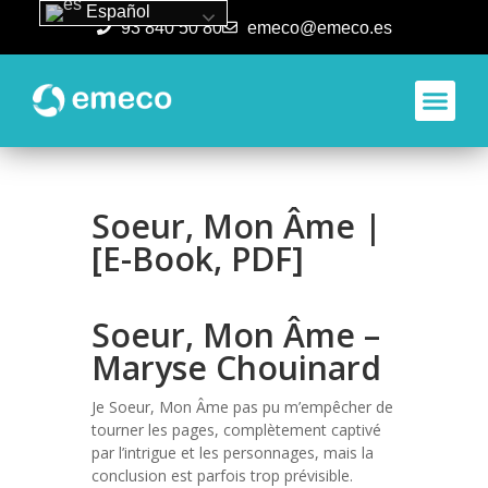
Español
93 840 50 80
emeco@emeco.es
Aplicacione
Soeur, Mon Âme |
[E-Book, PDF]
Soeur, Mon Âme –
Maryse Chouinard
Je Soeur, Mon Âme pas pu m’empêcher de
tourner les pages, complètement captivé
par l’intrigue et les personnages, mais la
conclusion est parfois trop prévisible.