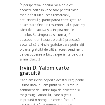
În perspectivă, decizia mea de a citi
această carte în voce tare pentru clasa
mea a fost un succes remarcabil,
entuziasmul și participarea carte gratuită
descărcare fiind un testimoniu al capacității
cărții de a captiva și a inspira mintile
tinerilor. Se simțea ca și cum aș fi
descoperit un tezaur, o piatră prețioasă
ascunsă cărți kindle gratuite care puțini alții
o carte gratuită de citit și acest sentiment
de descoperire a făcut experiența de citire
și mai plăcută.
Irvin D. Yalom carte
gratuită
Când am închis coperta acestei cărți pentru
ultima dată, nu am putut să nu simt un
sentiment de uimire față de abilitatea și
meșteșugul autorului, care a țesut
împreună o narațiune care a fost atât
distractivă, cât și provocatoare, un