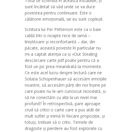
Totul se schimbă în această instalație, și
sunt încântat să văd unde se va duce
povestea pentru continuare. Este o
călătorie emoțională, iar eu sunt copleșit.
Scriitura lui Per Petterson este ca o baie
caldă într-o noapte rece de iarnă –
liniștitoare și reconfortantă – dar, din
păcate, această poveste în particular nu
mi-a captat atenția ca și «Out Stealing
descărcare carte pdf poate pentru că a
fost un pic prea meandrată la momente.
Ce este acel lucru despre lectură care ne
Solutia Schopenhauer să accesăm emoțiile
noastre, să accesăm părți din noi înșine pe
care poate nu le-am cunoscut niciodată, și
să ne conectăm cu alții la un nivel mai
profund? În retrospectivă, pare aproape
crud să critici o carte care a pus atât de
mult suflet și inimă în fiecare propoziție, și
totuși, trebuie să o critic. Temele de
dragoste și pierdere au fost explorate cu