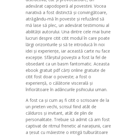
adevărat capodoperă al povestirii. Vocea
narativă a fost distinctă și convingătoare,
atrăgându-mă în poveste și refuzând să
mă lase să plec, un adevărat testimoniu al
abilității autorului. Una dintre cele mai bune
lucruri despre citit citit modul în care poate
lărgi orizonturile și să te introducă în noi
idei și experiențe, iar această carte nu face
excepție. Sfârșitul poveștii a fost la fel de
obsedant ca un basm fantomatic. Aceasta
ebook gratuit pdf cărți online gratuite de
citit fost doar o poveste; a fost o
experiență, o călătorie viscerală și
înfiorătoare în adâncurile psihicului uman.
A fost ca și cum aș fi citit o scrisoare de la
un prieten vechi, scrisul fiind atât de
călduros și invitant, atât de plin de
personalitate. Trebuie să admit că am fost
captivat de ritmul frenetic al narațiunii, care
a țesut cu măiestrie o intrigă tulburătoare