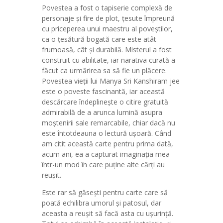
Povestea a fost o tapiserie complexă de
personaje și fire de plot, țesute împreună
cu priceperea unui maestru al poveștilor,
ca o țesătură bogată care este atât
frumoasă, cât și durabilă. Misterul a fost
construit cu abilitate, iar narativa curată a
făcut ca urmărirea sa să fie un plăcere.
Povestea vieții lui Manya Sri Kanshiram jee
este o poveste fascinantă, iar această
descărcare îndeplinește o citire gratuită
admirabilă de a arunca lumină asupra
moștenirii sale remarcabile, chiar dacă nu
este întotdeauna o lectură ușoară. Când
am citit această carte pentru prima dată,
acum ani, ea a capturat imaginația mea
într-un mod în care puține alte cărți au
reușit.
Este rar să găsești pentru carte care să
poată echilibra umorul și patosul, dar
aceasta a reușit să facă asta cu ușurință.