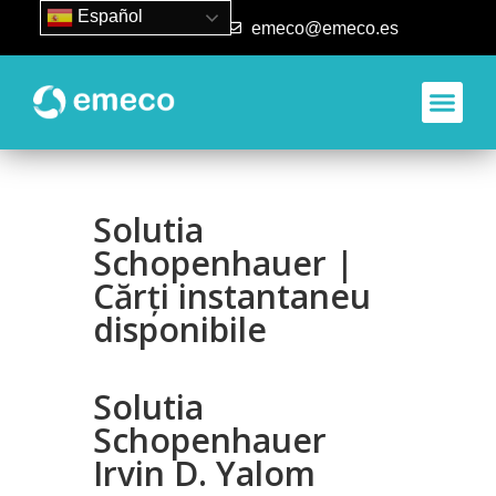
Español
93 840 50 80
emeco@emeco.es
Solutia
Schopenhauer |
Cărți instantaneu
disponibile
Solutia
Schopenhauer
Irvin D. Yalom