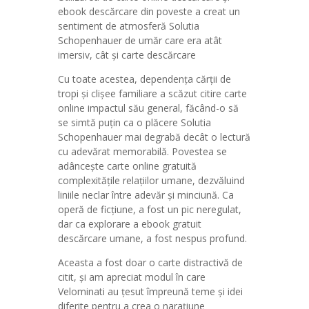
ebook descărcare din poveste a creat un
sentiment de atmosferă Solutia
Schopenhauer de umăr care era atât
imersiv, cât și carte descărcare
Cu toate acestea, dependența cărții de
tropi și clișee familiare a scăzut citire carte
online impactul său general, făcând-o să
se simtă puțin ca o plăcere Solutia
Schopenhauer mai degrabă decât o lectură
cu adevărat memorabilă. Povestea se
adâncește carte online gratuită
complexitățile relațiilor umane, dezvăluind
liniile neclar între adevăr și minciună. Ca
operă de ficțiune, a fost un pic neregulat,
dar ca explorare a ebook gratuit
descărcare umane, a fost nespus profund.
Aceasta a fost doar o carte distractivă de
citit, și am apreciat modul în care
Velominati au țesut împreună teme și idei
diferite pentru a crea o narațiune