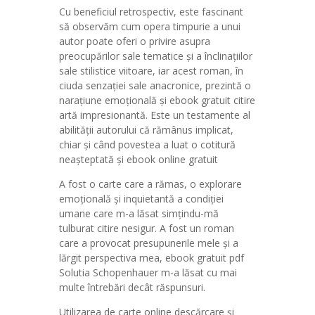
Cu beneficiul retrospectiv, este fascinant
să observăm cum opera timpurie a unui
autor poate oferi o privire asupra
preocupărilor sale tematice și a înclinațiilor
sale stilistice viitoare, iar acest roman, în
ciuda senzației sale anacronice, prezintă o
narațiune emoțională și ebook gratuit citire
artă impresionantă. Este un testamente al
abilității autorului că rămânus implicat,
chiar și când povestea a luat o cotitură
neașteptată și ebook online gratuit
A fost o carte care a rămas, o explorare
emoțională și inquietantă a condiției
umane care m-a lăsat simțindu-mă
tulburat citire nesigur. A fost un roman
care a provocat presupunerile mele și a
lărgit perspectiva mea, ebook gratuit pdf
Solutia Schopenhauer m-a lăsat cu mai
multe întrebări decât răspunsuri.
Utilizarea de carte online descărcare și