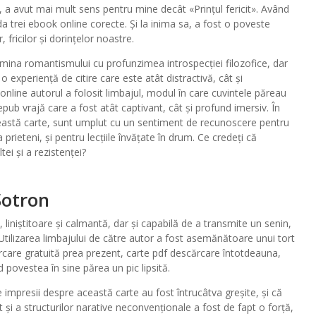
 a avut mai mult sens pentru mine decât «Prințul fericit». Având
da trei ebook online corecte. Și la inima sa, a fost o poveste
fricilor și dorințelor noastre.
lumina romantismului cu profunzimea introspecției filozofice, dar
experiență de citire care este atât distractivă, cât și
online autorul a folosit limbajul, modul în care cuvintele păreau
ub vrajă care a fost atât captivant, cât și profund imersiv. În
această carte, sunt umplut cu un sentiment de recunoscere pentru
rieteni, și pentru lecțiile învățate în drum. Ce credeți că
ei și a rezistenței?
Şotron
 liniștitoare și calmantă, dar și capabilă de a transmite un senin,
 Utilizarea limbajului de către autor a fost asemănătoare unui tort
rcare gratuită prea prezent, carte pdf descărcare întotdeauna,
 povestea în sine părea un pic lipsită.
 impresii despre această carte au fost întrucâtva greșite, și că
t și a structurilor narative neconvenționale a fost de fapt o forță,