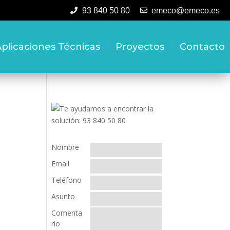
93 840 50 80
emeco@emeco.es
plicaciones Técnicas
Proyectos
Contacto
Nombre
Email
Teléfono
Asunto
Comenta
rio