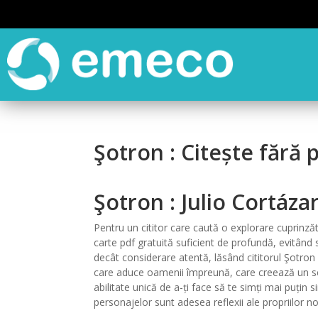
Şotron : Citește fără 
Şotron : Julio Cortáza
Pentru un cititor care caută o explorare cuprinzăto
carte pdf gratuită suficient de profundă, evitând 
decât considerare atentă, lăsând cititorul Şotron 
care aduce oamenii împreună, care creează un se
abilitate unică de a-ți face să te simți mai puțin 
personajelor sunt adesea reflexii ale propriilor no