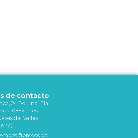
s de contacto
nça, 24 Pol. Ind. Pla
rona 08520 Les
eses del Vallès
lona)
emeco@emeco.es