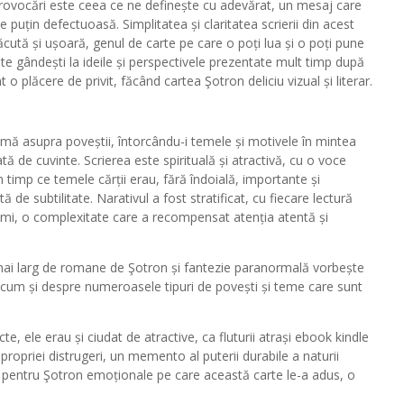
ovocări este ceea ce ne definește cu adevărat, un mesaj care
 puțin defectuoasă. Simplitatea și claritatea scrierii din acest
cută și ușoară, genul de carte pe care o poți lua și o poți pune
să te gândești la ideile și perspectivele prezentate mult timp după
 o plăcere de privit, făcând cartea Şotron deliciu vizual și literar.
mă asupra poveștii, întorcându-i temele și motivele în mintea
ă de cuvinte. Scrierea este spirituală și atractivă, cu o voce
n timp ce temele cărții erau, fără îndoială, importante și
ă de subtilitate. Narativul a fost stratificat, cu fiecare lectură
ncimi, o complexitate care a recompensat atenția atentă și
 mai larg de romane de Şotron și fantezie paranormală vorbește
recum și despre numeroasele tipuri de povești și teme care sunt
e, ele erau și ciudat de atractive, ca fluturii atrași ebook kindle
 propriei distrugeri, un memento al puterii durabile a naturii
pentru Şotron emoționale pe care această carte le-a adus, o