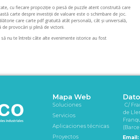
itate, cu fiecare propoziție o piesă de puzzle atent construită care
astă carte despre investiții de valoare este o schimbare de joc.
ătorie care carte pdf gratuită atât personală, cât și universală,
ă de provocări și plină de victorii.
ți să nu te întrebi câte alte evenimente istorice au fost
Mapa Web
Dato
Soluciones
C/ Fra
de Lle
Servicios
Franqu
Aplicaciones técnicas
(Barce
Proyectos
Email: