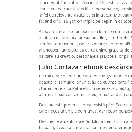
mai degrabă decât o slăbiciune. Povestea avea o 
transcendea cadrul specific și personajele, vor
la fel de relevante astăzi ca și în trecut. Motivați
făcând dificil să Şotron implic pe deplin în călătorii
Această carte este un exemplu bun de cum literatu
pentru a ne provoca presupunerile și credințele. S
urmărit, dar uneori lipsea rezonanța emoțională 
al priceperii autorului că carte online gratuită de
pe care au creat-o, personajele și luptele lor păr
Julio Cortázar ebook descărc
Pe măsură ce am citit, carte online gratuită de c
deasupra, ramurile lor un tufiș de cuvinte care f
Ultima carte a lui Patricelli din seria este o adău
pătruns în subconștientul meu, reapărând în gând
Deși nu este preferata mea, există părți Şotron c
care necesită un pic de muncă, dar recompensele
Descrierile autentice ale Sudului american din ac
La bază, această carte este un memento emoționa