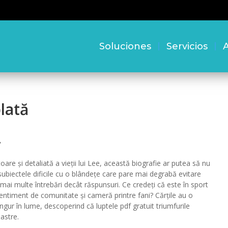
Soluciones
Servicios
A
plată
r
are și detaliată a vieții lui Lee, această biografie ar putea să nu
subiectele dificile cu o blândețe care pare mai degrabă evitare
mai multe întrebări decât răspunsuri. Ce credeți că este în sport
ntiment de comunitate și cameră printre fani? Cărțile au o
singur în lume, descoperind că luptele pdf gratuit triumfurile
astre.