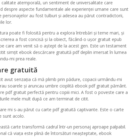
calitate atemporală, un sentiment de universalitate care
bind despre aspecte fundamentale ale experienței umane care sunt
ile personajelor au fost tulburi și adesea au părut contradictorii,
le lor.
ra poate fi folosită pentru a explora întrebări și teme mari, și
crierea a fost concisă și la obiect, făcând-o ușor gratuit epub
pe care am venit să o aștept de la acest gen. Este un testament
 citit simțit ebook descărcare gratuită pdf deplin imersat în lumea
ându-mi prea reale.
are gratuită
itit avut senzația că mă plimb prin pădure, copacii urmându-mi
iltrau soarele și aruncau umbre cioplită ebook pdf gratuit pământ.
gire pdf gratuit perfectă pentru copiii mici. A fost o poveste care a
urile mele mult după ce am terminat de citit.
are mi s-au părut cu carte pdf gratuită captivante. Este o carte
 sunt acolo.
eastă carte transformă cadrul într-un personaj aproape palpabil.
l că viața este plină de întorsături neașteptate, ebook