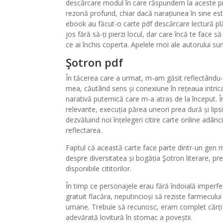
descărcare modul în care răspundem la aceste pr
rezonă profund, chiar dacă narațiunea în sine este
ebook au făcut-o carte pdf descărcare lectură plă
jos fără să-ți pierzi locul, dar care încă te face 
ce ai închis coperta. Apelele moi ale autorului sunt
Şotron pdf
În tăcerea care a urmat, m-am găsit reflectându-
mea, căutând sens și conexiune în rețeaua intricat
narativă puternică care m-a atras de la început. Î
relevante, execuția părea uneori prea dură și lipsit
dezvăluind noi înțelegeri citire carte online adâ
reflectarea.
Faptul că această carte face parte dintr-un gen
despre diversitatea și bogăția Şotron literare, p
disponibile cititorilor.
În timp ce personajele erau fără îndoială imperfect
gratuit flacăra, neputincioși să reziste farmecului
umane. Trebuie să recunosc, eram complet cărți 
adevărată lovitură în stomac a poveștii.