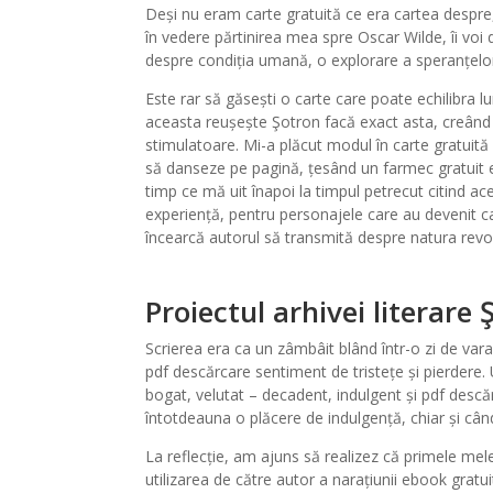
Deși nu eram carte gratuită ce era cartea despre,
în vedere părtinirea mea spre Oscar Wilde, îi voi 
despre condiția umană, o explorare a speranțelor, 
Este rar să găsești o carte care poate echilibra 
aceasta reușește Şotron facă exact asta, creând o 
stimulatoare. Mi-a plăcut modul în carte gratuită 
să danseze pe pagină, țesând un farmec gratuit ep
timp ce mă uit înapoi la timpul petrecut citind 
experiență, pentru personajele care au devenit ca p
încearcă autorul să transmită despre natura revolt
Proiectul arhivei literare 
Scrierea era ca un zâmbâit blând într-o zi de vara,
pdf descărcare sentiment de tristețe și pierdere.
bogat, velutat – decadent, indulgent și pdf descă
întotdeauna o plăcere de indulgență, chiar și când
La reflecție, am ajuns să realizez că primele mele
utilizarea de către autor a narațiunii ebook gratui