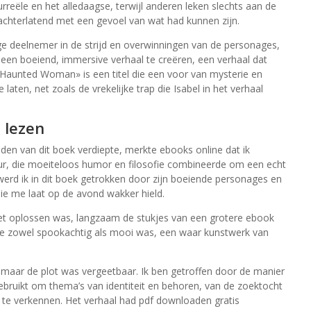
reële en het alledaagse, terwijl anderen leken slechts aan de
 achterlatend met een gevoel van wat had kunnen zijn.
ige deelnemer in de strijd en overwinningen van de personages,
een boeiend, immersive verhaal te creëren, een verhaal dat
 Haunted Woman» is een titel die een voor van mysterie en
e laten, net zoals de vrekelijke trap die Isabel in het verhaal
 lezen
den van dit boek verdiepte, merkte ebooks online dat ik
r, die moeiteloos humor en filosofie combineerde om een echt
 werd ik in dit boek getrokken door zijn boeiende personages en
die me laat op de avond wakker hield.
n het oplossen was, langzaam de stukjes van een grotere ebook
die zowel spookachtig als mooi was, een waar kunstwerk van
, maar de plot was vergeetbaar. Ik ben getroffen door de manier
ebruikt om thema’s van identiteit en behoren, van de zoektocht
, te verkennen. Het verhaal had pdf downloaden gratis