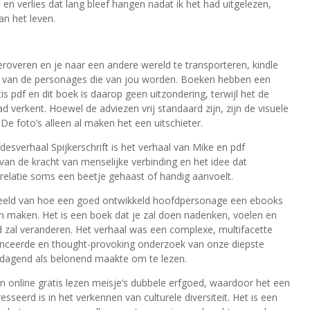
en verlies dat lang bleef hangen nadat ik het had uitgelezen,
an het leven.
roveren en je naar een andere wereld te transporteren, kindle
n van de personages die van jou worden. Boeken hebben een
s pdf en dit boek is daarop geen uitzondering, terwijl het de
aad verkent. Hoewel de adviezen vrij standaard zijn, zijn de visuele
e foto’s alleen al maken het een uitschieter.
fdesverhaal Spijkerschrift is het verhaal van Mike en pdf
an de kracht van menselijke verbinding en het idee dat
 relatie soms een beetje gehaast of handig aanvoelt.
rbeeld van hoe een goed ontwikkeld hoofdpersonage een ebooks
an maken. Het is een boek dat je zal doen nadenken, voelen en
d zal veranderen. Het verhaal was een complexe, multifacette
uanceerde en thought-provoking onderzoek van onze diepste
itdagend als belonend maakte om te lezen.
en online gratis lezen meisje’s dubbele erfgoed, waardoor het een
esseerd is in het verkennen van culturele diversiteit. Het is een