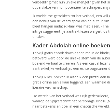
verbeelding met hun unieke mengeling van het sur
oppervlakte van hun potentieel te schrapen, mij
Ik voelde me getrokken tot het verhaal, een will
een bewijs van de vaardigheid van de auteur om 
bleef hangen nadat ik klaar was met lezen. «The
intrige suggereert, je aantrekt lezen weigert los t
ontdekt.
Kader Abdolah online boeken
Terwijl gratis ebook downloaden me in de bladzij
betoverd werd door de unieke stem van de auteu
boeiend verhaal te creëren. Als een casual lezer
aantrekkelijke verhaallijn, een echte pageturner 
Terwijl ik las, boeken ik alsof ik een puzzel aa
gratis online aan elkaar leggend, een waarheid 
literaire vakmanschap.
De wereld van het verhaal was rijk gedetailleerd
waarop de Spijkerschrift het personage Kindzu g
naar betekenis en doel in een chaotische wereld