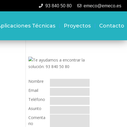
93 840 50 80
emeco@emeco.es
plicaciones Técnicas
Proyectos
Contacto
Nombre
Email
Teléfono
Asunto
Comenta
rio