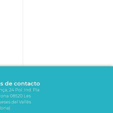
s de contacto
nça, 24 Pol. Ind. Pla
rona 08520 Les
eses del Vallès
lona)