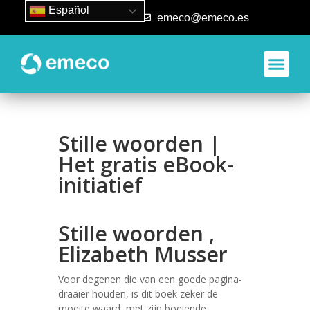
Español
93 840 50 80
emeco@emeco.es
Stille woorden |
Het gratis eBook-
initiatief
Stille woorden ,
Elizabeth Musser
Voor degenen die van een goede pagina-
draaier houden, is dit boek zeker de
moeite waard, met zijn boeiende