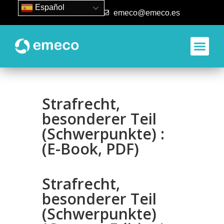
Español
93 840 50 80
emeco@emeco.es
Aplicacione
Strafrecht,
besonderer Teil
(Schwerpunkte) :
(E-Book, PDF)
Strafrecht,
besonderer Teil
(Schwerpunkte)