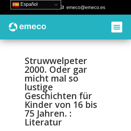
Español
93 840 50 80
emeco@emeco.es
Struwwelpeter
2000. Oder gar
micht mal so
lustige
Geschichten für
Kinder von 16 bis
75 Jahren. :
Literatur