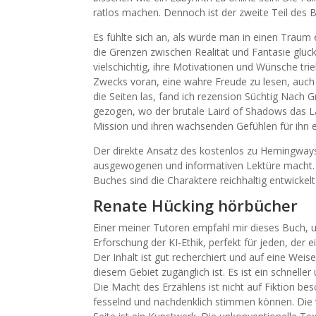
ratlos machen. Dennoch ist der zweite Teil des B
Es fühlte sich an, als würde man in einen Traum e
die Grenzen zwischen Realität und Fantasie gl
vielschichtig, ihre Motivationen und Wünsche tri
Zwecks voran, eine wahre Freude zu lesen, auch 
die Seiten las, fand ich rezension Süchtig Nach 
gezogen, wo der brutale Laird of Shadows das La
Mission und ihren wachsenden Gefühlen für ihn 
Der direkte Ansatz des kostenlos zu Hemingways
ausgewogenen und informativen Lektüre macht. D
Buches sind die Charaktere reichhaltig entwickel
Renate Hücking hörbücher
Einer meiner Tutoren empfahl mir dieses Buch, und
Erforschung der KI-Ethik, perfekt für jeden, der
Der Inhalt ist gut recherchiert und auf eine Weis
diesem Gebiet zugänglich ist. Es ist ein schneller
Die Macht des Erzählens ist nicht auf Fiktion b
fesselnd und nachdenklich stimmen können. Die 