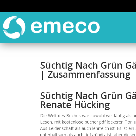
Süchtig Nach Grün Gä
| Zusammenfassung
Süchtig Nach Grün Gä
Renate Hücking
Die Welt des Buches war sowohl weitläufig als au
Lesen, mit kostenlose bücher pdf lockeren Ton u
Aus Leidenschaft als auch lehrreich ist. Es ist ei
unterhaltsam als auch tiefgründig ist, aber diese