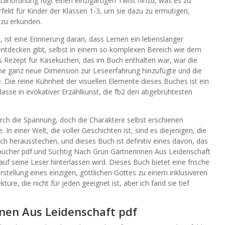
xtanordnung fügt einen einzigartigen Twist hinzu, was es zu
rfekt für Kinder der Klassen 1-3, um sie dazu zu ermutigen,
 zu erkunden.
, ist eine Erinnerung daran, dass Lernen ein lebenslanger
ntdecken gibt, selbst in einem so komplexen Bereich wie dem
 Rezept für Käsekuchen, das im Buch enthalten war, war die
ne ganz neue Dimension zur Leseerfahrung hinzufügte und die
. Die reine Kühnheit der visuellen Elemente dieses Buches ist ein
lasse in evokativer Erzählkunst, die fb2 den abgebrühtesten
urch die Spannung, doch die Charaktere selbst erschienen
In einer Welt, die voller Geschichten ist, sind es diejenigen, die
ich herausstechen, und dieses Buch ist definitiv eines davon, das
e bücher pdf und Süchtig Nach Grün Gärtnerinnen Aus Leidenschaft
auf seine Leser hinterlassen wird. Dieses Buch bietet eine frische
orstellung eines einzigen, göttlichen Gottes zu einem inklusiveren
re, die nicht für jeden geeignet ist, aber ich fand sie tief
nen Aus Leidenschaft pdf