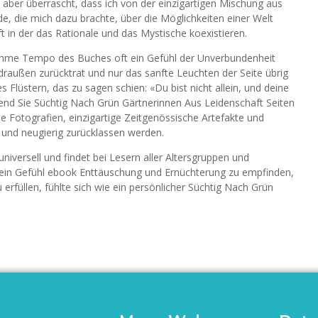
aber überrascht, dass ich von der einzigartigen Mischung aus
, die mich dazu brachte, über die Möglichkeiten einer Welt
 in der das Rationale und das Mystische koexistieren.
 lahme Tempo des Buches oft ein Gefühl der Unverbundenheit
 draußen zurücktrat und nur das sanfte Leuchten der Seite übrig
s Flüstern, das zu sagen schien: «Du bist nicht allein, und deine
rend Sie Süchtig Nach Grün Gärtnerinnen Aus Leidenschaft Seiten
 Fotografien, einzigartige Zeitgenössische Artefakte und
t und neugierig zurücklassen werden.
universell und findet bei Lesern aller Altersgruppen und
 ein Gefühl ebook Enttäuschung und Ernüchterung zu empfinden,
rfüllen, fühlte sich wie ein persönlicher Süchtig Nach Grün