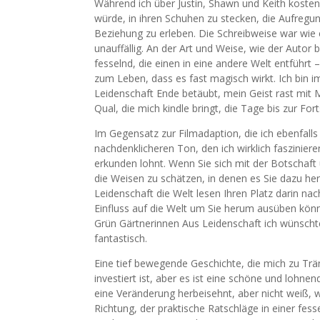
Während ich über Justin, Shawn und Keith kostenl
würde, in ihren Schuhen zu stecken, die Aufregu
Beziehung zu erleben. Die Schreibweise war wie 
unauffällig. An der Art und Weise, wie der Autor
fesselnd, die einen in eine andere Welt entführ
zum Leben, dass es fast magisch wirkt. Ich bin
Leidenschaft Ende betäubt, mein Geist rast mit Mö
Qual, die mich kindle bringt, die Tage bis zur For
Im Gegensatz zur Filmadaption, die ich ebenfall
nachdenklicheren Ton, den ich wirklich fasziniere
erkunden lohnt. Wenn Sie sich mit der Botschaf
die Weisen zu schätzen, in denen es Sie dazu he
Leidenschaft die Welt lesen Ihren Platz darin n
Einfluss auf die Welt um Sie herum ausüben kön
Grün Gärtnerinnen Aus Leidenschaft ich wünscht
fantastisch.
Eine tief bewegende Geschichte, die mich zu Trä
investiert ist, aber es ist eine schöne und lohnen
eine Veränderung herbeisehnt, aber nicht weiß, wo 
Richtung, der praktische Ratschläge in einer fes