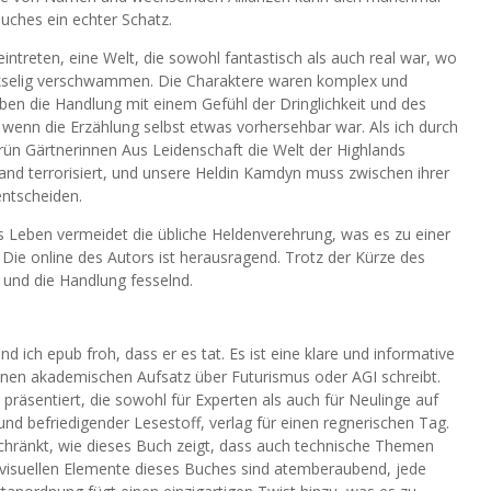
uches ein echter Schatz.
intreten, eine Welt, die sowohl fantastisch als auch real war, wo
ückselig verschwammen. Die Charaktere waren komplex und
eben die Handlung mit einem Gefühl der Dringlichkeit und des
wenn die Erzählung selbst etwas vorhersehbar war. Als ich durch
Grün Gärtnerinnen Aus Leidenschaft die Welt der Highlands
nd terrorisiert, und unsere Heldin Kamdyn muss zwischen ihrer
entscheiden.
 Leben vermeidet die übliche Heldenverehrung, was es zu einer
ie online des Autors ist herausragend. Trotz der Kürze des
t und die Handlung fesselnd.
 ich epub froh, dass er es tat. Es ist eine klare und informative
 einen akademischen Aufsatz über Futurismus oder AGI schreibt.
e präsentiert, die sowohl für Experten als auch für Neulinge auf
 und befriedigender Lesestoff, verlag für einen regnerischen Tag.
eschränkt, wie dieses Buch zeigt, dass auch technische Themen
visuellen Elemente dieses Buches sind atemberaubend, jede