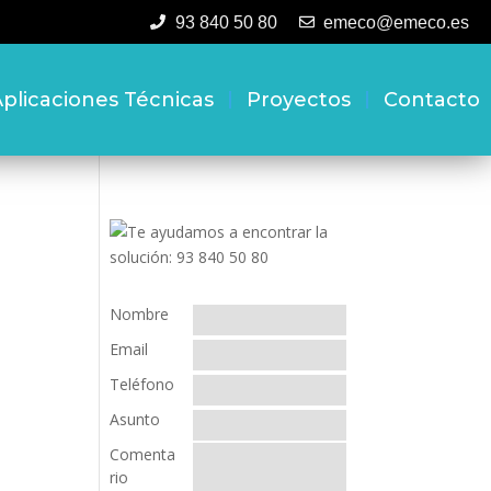
93 840 50 80
emeco@emeco.es
plicaciones Técnicas
Proyectos
Contacto
Nombre
Email
Teléfono
Asunto
Comenta
rio