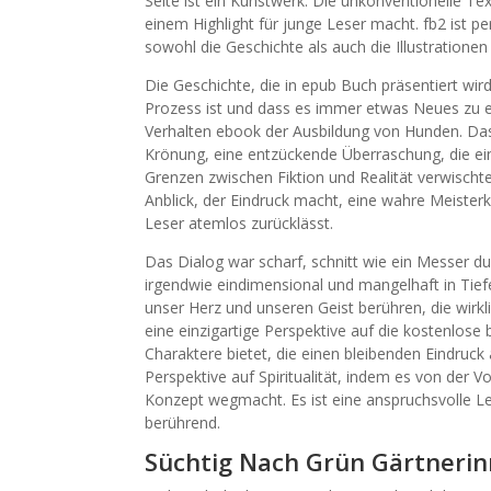
Seite ist ein Kunstwerk. Die unkonventionelle Te
einem Highlight für junge Leser macht. fb2 ist pe
sowohl die Geschichte als auch die Illustrationen
Die Geschichte, die in epub Buch präsentiert wird
Prozess ist und dass es immer etwas Neues zu e
Verhalten ebook der Ausbildung von Hunden. Das
Krönung, eine entzückende Überraschung, die ei
Grenzen zwischen Fiktion und Realität verwischte
Anblick, der Eindruck macht, eine wahre Meisterk
Leser atemlos zurücklässt.
Das Dialog war scharf, schnitt wie ein Messer d
irgendwie eindimensional und mangelhaft in Tiefe. 
unser Herz und unseren Geist berühren, die wirkl
eine einzigartige Perspektive auf die kostenlos
Charaktere bietet, die einen bleibenden Eindruck 
Perspektive auf Spiritualität, indem es von der V
Konzept wegmacht. Es ist eine anspruchsvolle Lektü
berührend.
Süchtig Nach Grün Gärtnerin