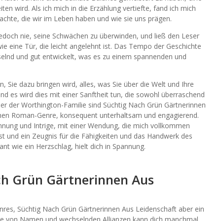
ten wird. Als ich mich in die Erzählung vertiefte, fand ich mich
achte, die wir im Leben haben und wie sie uns prägen.
 jedoch nie, seine Schwächen zu überwinden, und ließ den Leser
wie eine Tür, die leicht angelehnt ist. Das Tempo der Geschichte
sselnd und gut entwickelt, was es zu einem spannenden und
 Sie dazu bringen wird, alles, was Sie über die Welt und Ihre
und es wird dies mit einer Sanftheit tun, die sowohl überraschend
euer der Worthington-Familie sind Süchtig Nach Grün Gärtnerinnen
schen Roman-Genre, konsequent unterhaltsam und engagierend.
nnung und Intrige, mit einer Wendung, die mich vollkommen
nst und ein Zeugnis für die Fähigkeiten und das Handwerk des
t wie ein Herzschlag, hielt dich in Spannung.
ch Grün Gärtnerinnen Aus
enres, Süchtig Nach Grün Gärtnerinnen Aus Leidenschaft aber ein
Fülle von Namen und wechselnden Allianzen kann dich manchmal