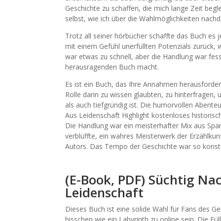
Geschichte zu schaffen, die mich lange Zeit beglei
selbst, wie ich über die Wahlmöglichkeiten nachd
Trotz all seiner hörbücher schaffte das Buch es
mit einem Gefühl unerfüllten Potenzials zurück, 
war etwas zu schnell, aber die Handlung war fe
herausragenden Buch macht.
Es ist ein Buch, das Ihre Annahmen herausfordern,
Rolle darin zu wissen glaubten, zu hinterfragen, 
als auch tiefgründig ist. Die humorvollen Abent
Aus Leidenschaft Highlight kostenloses histori
Die Handlung war ein meisterhafter Mix aus Spa
verblüffte, ein wahres Meisterwerk der Erzählku
Autors. Das Tempo der Geschichte war so konstan
(E-Book, PDF) Süchtig Na
Leidenschaft
Dieses Buch ist eine solide Wahl für Fans des G
bisschen wie ein Labyrinth zu online sein. Die 