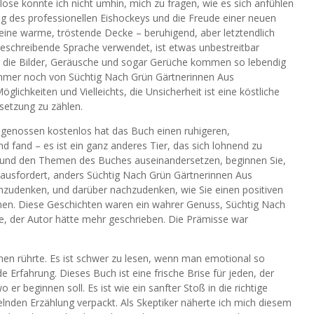
ose konnte ich nicht umhin, mich zu fragen, wie es sich anfühlen
ng des professionellen Eishockeys und die Freude einer neuen
eine warme, tröstende Decke – beruhigend, aber letztendlich
 beschreibende Sprache verwendet, ist etwas unbestreitbar
t – die Bilder, Geräusche und sogar Gerüche kommen so lebendig
 immer noch von Süchtig Nach Grün Gärtnerinnen Aus
glichkeiten und Vielleichts, die Unsicherheit ist eine köstliche
tsetzung zu zählen.
s genossen kostenlos hat das Buch einen ruhigeren,
nd fand – es ist ein ganz anderes Tier, das sich lohnend zu
t und den Themen des Buches auseinandersetzen, beginnen Sie,
rausfordert, anders Süchtig Nach Grün Gärtnerinnen Aus
achzudenken, und darüber nachzudenken, wie Sie einen positiven
nen. Diese Geschichten waren ein wahrer Genuss, Süchtig Nach
e, der Autor hätte mehr geschrieben. Die Prämisse war
nen rührte. Es ist schwer zu lesen, wenn man emotional so
de Erfahrung. Dieses Buch ist eine frische Brise für jeden, der
er beginnen soll. Es ist wie ein sanfter Stoß in die richtige
selnden Erzählung verpackt. Als Skeptiker näherte ich mich diesem