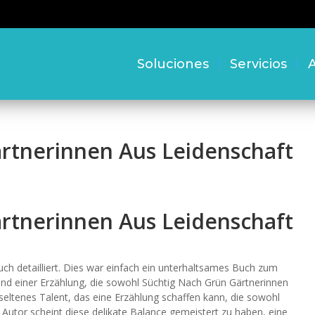
Soluciones
Servicios
A
rtnerinnen Aus Leidenschaft
rtnerinnen Aus Leidenschaft
ch detailliert. Dies war einfach ein unterhaltsames Buch zum
nd einer Erzählung, die sowohl Süchtig Nach Grün Gärtnerinnen
n seltenes Talent, das eine Erzählung schaffen kann, die sowohl
r Autor scheint diese delikate Balance gemeistert zu haben, eine