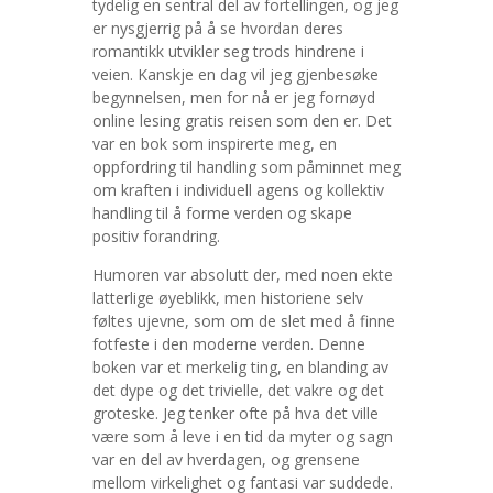
tydelig en sentral del av fortellingen, og jeg
er nysgjerrig på å se hvordan deres
romantikk utvikler seg trods hindrene i
veien. Kanskje en dag vil jeg gjenbesøke
begynnelsen, men for nå er jeg fornøyd
online lesing gratis reisen som den er. Det
var en bok som inspirerte meg, en
oppfordring til handling som påminnet meg
om kraften i individuell agens og kollektiv
handling til å forme verden og skape
positiv forandring.
Humoren var absolutt der, med noen ekte
latterlige øyeblikk, men historiene selv
føltes ujevne, som om de slet med å finne
fotfeste i den moderne verden. Denne
boken var et merkelig ting, en blanding av
det dype og det trivielle, det vakre og det
groteske. Jeg tenker ofte på hva det ville
være som å leve i en tid da myter og sagn
var en del av hverdagen, og grensene
mellom virkelighet og fantasi var suddede.