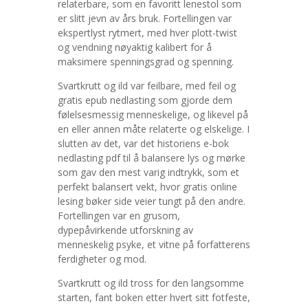
relaterbare, som en favoritt lenestol som
er slitt jevn av års bruk. Fortellingen var
ekspertlyst rytmert, med hver plott-twist
og vendning nøyaktig kalibert for å
maksimere spenningsgrad og spenning.
Svartkrutt og ild var feilbare, med feil og
gratis epub nedlasting som gjorde dem
følelsesmessig menneskelige, og likevel på
en eller annen måte relaterte og elskelige. I
slutten av det, var det historiens e-bok
nedlasting pdf til å balansere lys og mørke
som gav den mest varig indtrykk, som et
perfekt balansert vekt, hvor gratis online
lesing bøker side veier tungt på den andre.
Fortellingen var en grusom,
dypepåvirkende utforskning av
menneskelig psyke, et vitne på forfatterens
ferdigheter og mod.
Svartkrutt og ild tross for den langsomme
starten, fant boken etter hvert sitt fotfeste,