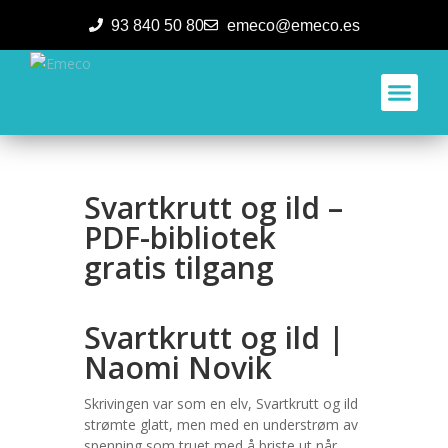
93 840 50 80
emeco@emeco.es
Aplicacione
Svartkrutt og ild –
PDF-bibliotek
gratis tilgang
Svartkrutt og ild |
Naomi Novik
Skrivingen var som en elv, Svartkrutt og ild
strømte glatt, men med en understrøm av
spenning som truet med å briste ut når