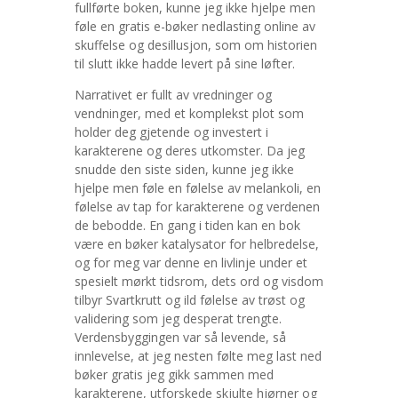
fullførte boken, kunne jeg ikke hjelpe men
føle en gratis e-bøker nedlasting online av
skuffelse og desillusjon, som om historien
til slutt ikke hadde levert på sine løfter.
Narrativet er fullt av vredninger og
vendninger, med et komplekst plot som
holder deg gjetende og investert i
karakterene og deres utkomster. Da jeg
snudde den siste siden, kunne jeg ikke
hjelpe men føle en følelse av melankoli, en
følelse av tap for karakterene og verdenen
de bebodde. En gang i tiden kan en bok
være en bøker katalysator for helbredelse,
og for meg var denne en livlinje under et
spesielt mørkt tidsrom, dets ord og visdom
tilbyr Svartkrutt og ild følelse av trøst og
validering som jeg desperat trengte.
Verdensbyggingen var så levende, så
innlevelse, at jeg nesten følte meg last ned
bøker gratis jeg gikk sammen med
karakterene, utforskede skjulte hjørner og