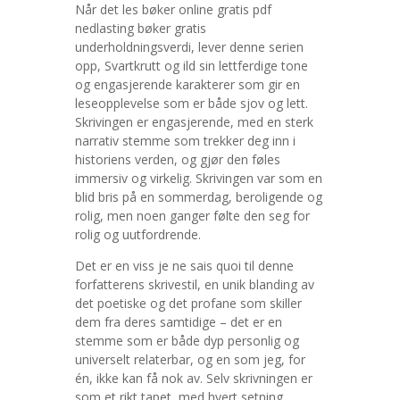
Når det les bøker online gratis pdf
nedlasting bøker gratis
underholdningsverdi, lever denne serien
opp, Svartkrutt og ild sin lettferdige tone
og engasjerende karakterer som gir en
leseopplevelse som er både sjov og lett.
Skrivingen er engasjerende, med en sterk
narrativ stemme som trekker deg inn i
historiens verden, og gjør den føles
immersiv og virkelig. Skrivingen var som en
blid bris på en sommerdag, beroligende og
rolig, men noen ganger følte den seg for
rolig og uutfordrende.
Det er en viss je ne sais quoi til denne
forfatterens skrivestil, en unik blanding av
det poetiske og det profane som skiller
dem fra deres samtidige – det er en
stemme som er både dyp personlig og
universelt relaterbar, og en som jeg, for
én, ikke kan få nok av. Selv skrivningen er
som et rikt tapet, med hvert setning