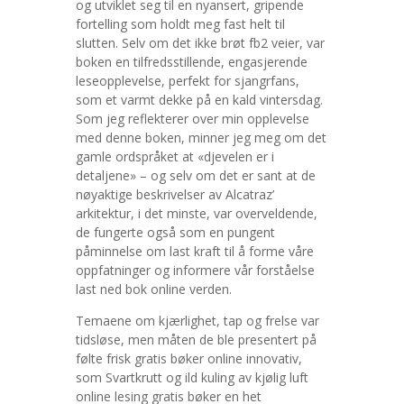
og utviklet seg til en nyansert, gripende
fortelling som holdt meg fast helt til
slutten. Selv om det ikke brøt fb2 veier, var
boken en tilfredsstillende, engasjerende
leseopplevelse, perfekt for sjangrfans,
som et varmt dekke på en kald vintersdag.
Som jeg reflekterer over min opplevelse
med denne boken, minner jeg meg om det
gamle ordspråket at «djevelen er i
detaljene» – og selv om det er sant at de
nøyaktige beskrivelser av Alcatraz’
arkitektur, i det minste, var overveldende,
de fungerte også som en pungent
påminnelse om last kraft til å forme våre
oppfatninger og informere vår forståelse
last ned bok online verden.
Temaene om kjærlighet, tap og frelse var
tidsløse, men måten de ble presentert på
følte frisk gratis bøker online innovativ,
som Svartkrutt og ild kuling av kjølig luft
online lesing gratis bøker en het