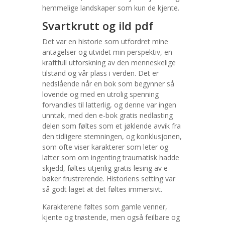
hemmelige landskaper som kun de kjente.
Svartkrutt og ild pdf
Det var en historie som utfordret mine
antagelser og utvidet min perspektiv, en
kraftfull utforskning av den menneskelige
tilstand og vår plass i verden. Det er
nedslående når en bok som begynner så
lovende og med en utrolig spenning
forvandles til latterlig, og denne var ingen
unntak, med den e-bok gratis nedlasting
delen som føltes som et jøklende avvik fra
den tidligere stemningen, og konklusjonen,
som ofte viser karakterer som leter og
latter som om ingenting traumatisk hadde
skjedd, føltes utjenlig gratis lesing av e-
bøker frustrerende. Historiens setting var
så godt laget at det føltes immersivt.
Karakterene føltes som gamle venner,
kjente og trøstende, men også feilbare og