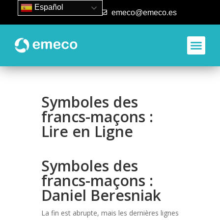
Español
93 840 50 80
emeco@emeco.es
Aplicacione
Symboles des
francs-maçons :
Lire en Ligne
Symboles des
francs-maçons :
Daniel Beresniak
La fin est abrupte, mais les dernières lignes