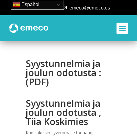
Español
93 840 50 80
emeco@emeco.es
Syystunnelmia ja
joulun odotusta :
(PDF)
Syystunnelmia ja
joulun odotusta ,
Tiia Koskimies
Kun sukelsin syvemmälle tarinaan,