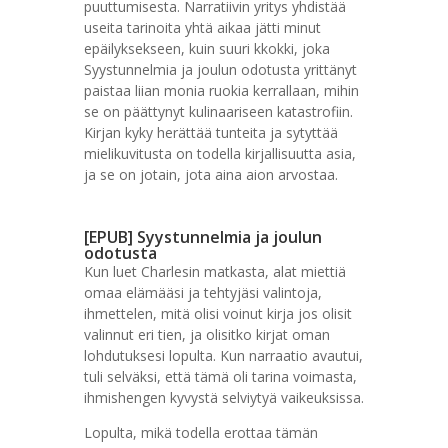
puuttumisesta. Narratiivin yritys yhdistää
useita tarinoita yhtä aikaa jätti minut
epäilyksekseen, kuin suuri kkokki, joka
Syystunnelmia ja joulun odotusta yrittänyt
paistaa liian monia ruokia kerrallaan, mihin
se on päättynyt kulinaariseen katastrofiin.
Kirjan kyky herättää tunteita ja sytyttää
mielikuvitusta on todella kirjallisuutta asia,
ja se on jotain, jota aina aion arvostaa.
[EPUB] Syystunnelmia ja joulun
odotusta
Kun luet Charlesin matkasta, alat miettiä
omaa elämääsi ja tehtyjäsi valintoja,
ihmettelen, mitä olisi voinut kirja jos olisit
valinnut eri tien, ja olisitko kirjat oman
lohdutuksesi lopulta. Kun narraatio avautui,
tuli selväksi, että tämä oli tarina voimasta,
ihmishengen kyvystä selviytyä vaikeuksissa.
Lopulta, mikä todella erottaa tämän