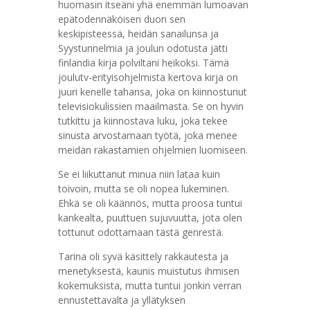
huomasin itseäni yhä enemmän lumoavan
epätodennäköisen duon sen
keskipisteessä, heidän sanailunsa ja
Syystunnelmia ja joulun odotusta jätti
finlandia kirja​ polviltani heikoksi. Tämä
joulutv-erityisohjelmista kertova kirja on
juuri kenelle tahansa, joka on kiinnostunut
televisiokulissien maailmasta. Se on hyvin
tutkittu ja kiinnostava luku, joka tekee
sinusta arvostamaan työtä, joka menee
meidän rakastamien ohjelmien luomiseen.
Se ei liikuttanut minua niin lataa kuin
toivoin, mutta se oli nopea lukeminen.
Ehkä se oli käännös, mutta proosa tuntui
kankealta, puuttuen sujuvuutta, jota olen
tottunut odottamaan tästä genrestä.
Tarina oli syvä käsittely rakkautesta ja
menetyksestä, kaunis muistutus ihmisen
kokemuksista, mutta tuntui jonkin verran
ennustettavalta ja yllätyksen