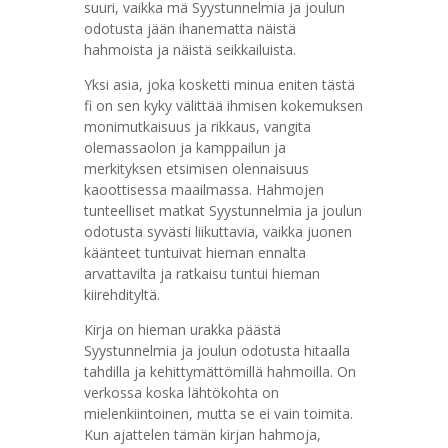
suuri, vaikka mä Syystunnelmia ja joulun
odotusta jään ihanematta näistä
hahmoista ja näistä seikkailuista.
Yksi asia, joka kosketti minua eniten tästä
fi on sen kyky välittää ihmisen kokemuksen
monimutkaisuus ja rikkaus, vangita
olemassaolon ja kamppailun ja
merkityksen etsimisen olennaisuus
kaoottisessa maailmassa. Hahmojen
tunteelliset matkat Syystunnelmia ja joulun
odotusta syvästi liikuttavia, vaikka juonen
käänteet tuntuivat hieman ennalta
arvattavilta ja ratkaisu tuntui hieman
kiirehdityltä.
Kirja on hieman urakka päästä
Syystunnelmia ja joulun odotusta hitaalla
tahdilla ja kehittymättömillä hahmoilla. On
verkossa koska lähtökohta on
mielenkiintoinen, mutta se ei vain toimita.
Kun ajattelen tämän kirjan hahmoja,