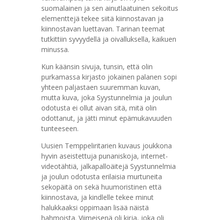
suomalainen ja sen ainutlaatuinen sekoitus
elementtejä tekee siitä kiinnostavan ja
kiinnostavan luettavan. Tarinan teemat
tutkittiin syvyydellä ja oivalluksella, kaikuen
minussa.
Kun käänsin sivuja, tunsin, että olin
purkamassa kirjasto jokainen palanen sopi
yhteen paljastaen suuremman kuvan,
mutta kuva, joka Syystunnelmia ja joulun
odotusta ei ollut aivan sitä, mitä olin
odottanut, ja jätti minut epämukavuuden
tunteeseen.
Uusien Temppeliritarien kuvaus joukkona
hyvin aseistettuja punaniskoja, internet-
videotähtiä, jalkapalloäitejä Syystunnelmia
ja joulun odotusta erilaisia ​​murtuneita
sekopäitä on sekä huumoristinen että
kiinnostava, ja kindlelle tekee minut
halukkaaksi oppimaan lisää näistä
hahmoista. Viimeisenä oli kirja, joka oli