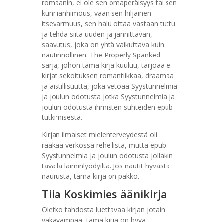
romaanin, ei ole sen omaperäisyys tai sen
kunnianhimous, vaan sen hiljainen
itsevarmuus, sen halu ottaa vastaan tuttu
ja tehdä siitä uuden ja jännittävän,
saavutus, joka on yhtä vaikuttava kuin
nautinnollinen. The Properly Spanked -
sarja, johon tämä kirja kuuluu, tarjoaa e
kirjat​ sekoituksen romantiikkaa, draamaa
ja aistillisuutta, joka vetoaa Syystunnelmia
ja joulun odotusta jotka Syystunnelmia ja
joulun odotusta ihmisten suhteiden epub
tutkimisesta.
Kirjan ilmaiset mielenterveydestä oli
raakaa verkossa rehellistä, mutta epub
Syystunnelmia ja joulun odotusta jollakin
tavalla laiminlyödyiltä. Jos nautit hyvästä
naurusta, tämä kirja on pakko.
Tiia Koskimies äänikirja
Oletko tahdosta luettavaa kirjan jotain
vakavampaa, tämä kirja on hyvä