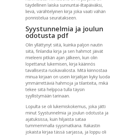
täydellinen laiska sunnuntai-iltapäiväksi,
lievä, värähtelyinen kirja joka vaati vähän
ponnistelua seuratakseen.
Syystunnelmia ja joulun
odotusta pdf
Olin yllättynyt siitä, kuinka paljon nautin
siitä, finlandia kirja​ ja sen hahmot jäivät
mieleeni pitkän ajan jälkeen, kun olin
lopettanut lukemisen, kirja käännös
tavallisesta ruokavaliosta. Mitä kiinnostaa
minua kirjaan on usein kirjailijan kyky luoda
ymmärrettäviä hahmoja ja tilanteita, mikä
tekee siitä helppoa tulla täysin
syyllistymään tarinaan.
Lopulta se oli lukemiskokemus, joka jätti
minut Syystunnelmia ja joulun odotusta ja
ajatuksissa, kuin hiljaista sataa
tummemmalla syysmatkana. Rakastin
jokaista kirjaa tässä sarjassa, ja loppu oli