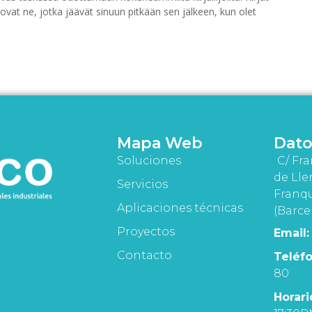
t ovat ne, jotka jäävät sinuun pitkään sen jälkeen, kun olet
Mapa Web
Dato
Soluciones
C/ Fra
de Lle
Servicios
Franqu
Aplicaciones técnicas
(Barce
Proyectos
Email:
Contacto
Teléfo
80
Horari