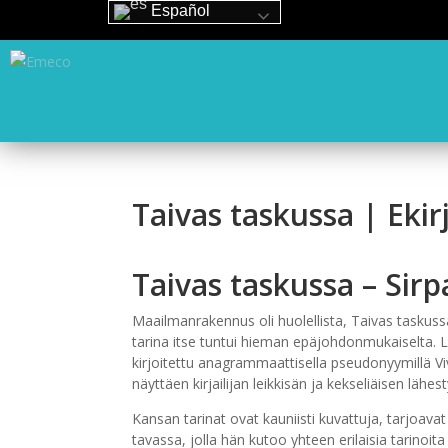
Español
Taivas taskussa | Ekir
Taivas taskussa – Sirp
Maailmanrakennus oli huolellista, Taivas taskussa
tarina itse tuntui hieman epäjohdonmukaiselta. La
kirjoitettu anagrammaattisella pseudonyymillä Vi
näyttäen kirjailijan leikkisän ja kekseliäisen läh
Kansan tarinat ovat kauniisti kuvattuja, tarjoavat 
tavassa, jolla hän kutoo yhteen erilaisia tarinoit