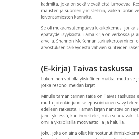
kadmilta, joka on sekä vievää että lumoavaa. Resept
mausten ja suomen yhdistelmiä, vaikka jonkin verr
leivontamiesten kannalta.
Se oli mukaansatempaava lukukokemus, jonka suosit
epätäydellisyyksistä. Tämä kirja on verkossa ja ar
arvella. Shannon McKennan tarinakertoaminen on
arvostuksen tärkeydestä vahvien suhteiden raken
(E-kirja) Taivas taskussa
Lukeminen voi olla yksinäinen matka, mutta se jo
jotka resonoi meidän kirjat
Minulle tämän tarinan taide on Taivas taskussa 
mutta jotenkin juuri se epäsointuinen sävy tekee 
edelleen ratkaista. Tämän kirjan narratiivi on tä
jännityksessä, kun ihmettelet, mitä seuraavaksi 
omilla yksilöllisillä motivaatioilla ja haluilla.
Joku, joka on aina ollut kiinnostunut ihmiskokemu