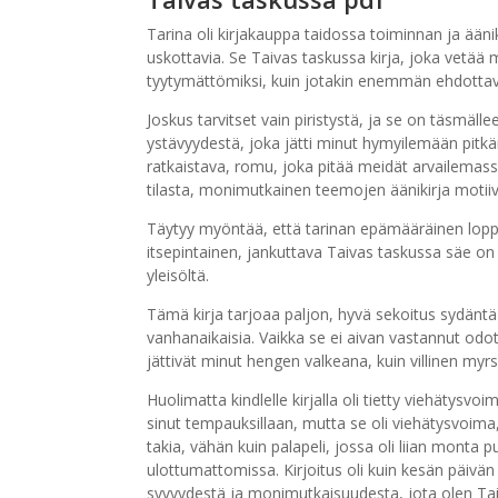
Tarina oli kirjakauppa taidossa toiminnan ja äänik
uskottavia. Se Taivas taskussa kirja, joka vetää 
tyytymättömiksi, kuin jotakin enemmän ehdottava
Joskus tarvitset vain piristystä, ja se on täsmäll
ystävyydestä, joka jätti minut hymyilemään pitk
ratkaistava, romu, joka pitää meidät arvailemassa 
tilasta, monimutkainen teemojen äänikirja motiiv
Täytyy myöntää, että tarinan epämääräinen loppu
itsepintainen, jankuttava Taivas taskussa säe on ve
yleisöltä.
Tämä kirja tarjoaa paljon, hyvä sekoitus sydäntä 
vanhanaikaisia. Vaikka se ei aivan vastannut odo
jättivät minut hengen valkeana, kuin villinen myr
Huolimatta kindlelle kirjalla oli tietty viehätysvo
sinut tempauksillaan, mutta se oli viehätysvoima,
takia, vähän kuin palapeli, jossa oli liian monta
ulottumattomissa. Kirjoitus oli kuin kesän päivän
syvyydestä ja monimutkaisuudesta, jota olen Taiv