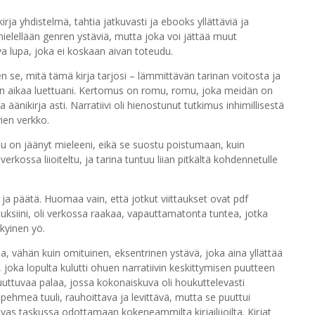
irja yhdistelmä, tahtia jatkuvasti ja ebooks yllättäviä ja
mielellään genren ystäviä, mutta joka voi jättää muut
 lupa, joka ei koskaan aivan toteudu.
een se, mitä tämä kirja tarjosi – lämmittävän tarinan voitosta ja
än aikaa luettuani. Kertomus on romu, romu, joka meidän on
äänikirja asti. Narratiivi oli hienostunut tutkimus inhimillisestä
ien verkko.
 on jäänyt mieleeni, eikä se suostu poistumaan, kuin
rkossa liioiteltu, ja tarina tuntuu liian pitkältä kohdennetulle
ja päätä. Huomaa vain, että jotkut viittaukset ovat pdf
tuksiini, oli verkossa raakaa, vapauttamatonta tuntea, jotka
skyinen yö.
ima, vähän kuin omituinen, eksentrinen ystävä, joka aina yllättää
 joka lopulta kulutti ohuen narratiivin keskittymisen puutteen
 puuttuvaa palaa, jossa kokonaiskuva oli houkuttelevasti
 pehmeä tuuli, rauhoittava ja levittävä, mutta se puuttui
as taskussa odottamaan kokeneammilta kirjailijoilta. Kirjat