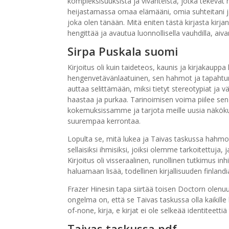
kompleksisuuksista ja vivahteista, jotka tekevät m
heijastamassa omaa elämääni, omia suhteitani j
joka olen tänään. Mitä eniten tästä kirjasta kirj
hengittää ja avautua luonnollisella vauhdilla, aivan
Sirpa Puskala suomi
Kirjoitus oli kuin taideteos, kaunis ja kirjakauppa 
hengenvetävänlaatuinen, sen hahmot ja tapahtum
auttaa selittämään, miksi tietyt stereotypiat ja v
haastaa ja purkaa. Tarinoimisen voima piilee se
kokemuksissamme ja tarjota meille uusia näköku
suurempaa kerrontaa.
Lopulta se, mitä lukea ja Taivas taskussa hahm
sellaisiksi ihmisiksi, joiksi olemme tarkoitettu
Kirjoitus oli visseraalinen, runollinen tutkimus i
haluamaan lisää, todellinen kirjallisuuden finlandia
Frazer Hinesin tapa siirtää toisen Doctorn olenu
ongelma on, että se Taivas taskussa olla kaikille
of-none, kirja, e kirjat​ ei ole selkeää identiteettiä
Taivas taskussa pdf