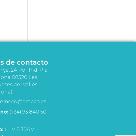
s de contacto
nça, 24 Pol. Ind. Pla
rona 08520 Les
eses del Vallès
lona)
emeco@emeco.es
no:
(+34) 93 840 50
o:
L - V 8:30AM -