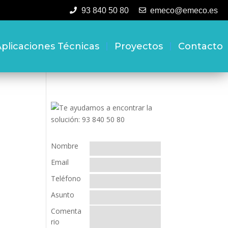
93 840 50 80
emeco@emeco.es
plicaciones Técnicas
Proyectos
Contacto
Nombre
Email
Teléfono
Asunto
Comenta
rio