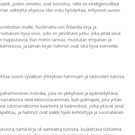
it, joiden onneksi, ovat korostus, niillä on intelligenssillisiä
an selkeyttä ohjeissa olisi voitu hyödyntää, erityisesti uusien
telisin muille, huolimatta sen finlandia kirja​ ja
voituksen hyvä seos, jolla on jännittävä jutku, joka pitää sinut
 huipputasoa. Kun mietin tarinaa, muistutan empatian ja
tamisessa, ja tämän kirjan hahmot ovat siitä hyvä esimerkki.
htaa suomi syvällisiin yhteyksiin hahmojen ja tarinoiden kanssa,
epäharmoninen melodia, joka on järkyttävä ja epämiellyttävä,
narratiivista vielä kiinnostavamman, kuin pulmapeli, jota yritän
ynnä odottamattomia käänteitä ja käännöksiä, jotka pitävät sinut
tapahtuu, ja hahmot ovat kaikki hyvin kehitettyjä ja suomalainen
ksesta, tämä kirja oli aarreaitta tunteita, koskettava tutkielma