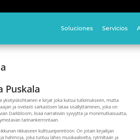
Soluciones
Servicios
A
ja
a Puskala
 yksityiskohtainen e kirjat​ joka kutsui tutkimukseen, mutta
ajan ja ovelasti sarkastisen lataa sisällyttäminen, joka on
vian Darkbloom, lisää narratiiviin syvyyttä ja monimutkaisuutta,
estymistavan tarinankerrontaan.
ikkunan rikkaiseen kulttuuriperintöön. On jotain kirjailijan
a ja hahmoja, joka tuntuu lähes musikaaliselta, rytmiltään ja