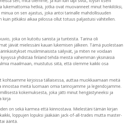
eistä sen, mitä olemme, ja kun luin läpi sivut, löysin itseni
a lukemattomia hetkiä, jotka ovat muovanneet minut henkilöksi,
an minua on sen ajastus, joka antoi tarinalle mahdollisuuden
 kuin pitkäksi aikaa piilossa ollut totuus paljastuisi vähitellen.
kuvio, joka on kutoitu sanista ja tunteista. Tarina oli
at jäivät mielessäni kauan lukemisen jälkeen. Tämä puolestaan
äärinkäsitykset musliminaisista säilyvät, ja miten ne voidaan
n kyvyssä yhdistää finland tehdä meistä vähemmän yksinäisiä
lmia maailmaan, muistutus siitä, että olemme kaikki osa
ot kohtaamme kirjoissa tällaisessa, auttaa muokkaamaan meitä
ja, ja innostaa meitä luomaan omia tarinojamme ja legendojamme.
nhimillisestä kokemuksesta, joka jätti minut hengästyneeksi ja
 kirja​
uden on sekä karmea että kiinnostava. Mielestäni tämän kirjan
 kaikki, loppujen lopuksi jääkään jack-of-all-trades mutta master-
 tai ääntä.