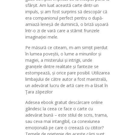
sfârșit. Am luat această carte dintr-un
impuls, și am fost surprins să descopăr că
era companionul perfect pentru o după-
amiază leneșă de duminică, o briză ușoară
într-o zi de vară care a stârnit frunzele
imaginației mele.
Pe măsură ce citeam, m-am simțit pierdut
în lumea poveștii, o lume a minunilor și
magiei, a misterului și intrigii, unde
granițele dintre realitate și fantezie se
estompează, și orice pare posibil. Utilizarea
limbajului de către autor a fost maestrală,
un adevărat lucru de artă care m-a lăsat în
Ţara zăpezilor
Adesea ebook gratuit descărcare online
gândesc la ceea ce face o carte cu
adevărat bună – este stilul de scris, trama,
sau ceva mai intangibil, ca conexiunea
emoțională pe care o creează cu cititor?
Temele de prietenie din aceste cărți sunt