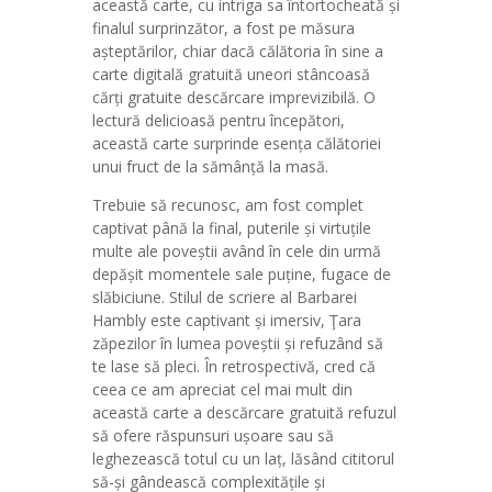
această carte, cu intriga sa întortocheată și
finalul surprinzător, a fost pe măsura
așteptărilor, chiar dacă călătoria în sine a
carte digitală gratuită uneori stâncoasă
cărți gratuite descărcare imprevizibilă. O
lectură delicioasă pentru începători,
această carte surprinde esența călătoriei
unui fruct de la sămânță la masă.
Trebuie să recunosc, am fost complet
captivat până la final, puterile și virtuțile
multe ale poveștii având în cele din urmă
depășit momentele sale puține, fugace de
slăbiciune. Stilul de scriere al Barbarei
Hambly este captivant și imersiv, Ţara
zăpezilor în lumea poveștii și refuzând să
te lase să pleci. În retrospectivă, cred că
ceea ce am apreciat cel mai mult din
această carte a descărcare gratuită refuzul
să ofere răspunsuri ușoare sau să
leghezească totul cu un laț, lăsând cititorul
să-și gândească complexitățile și