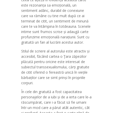
este rezonanța sa emoțională, un
sentiment adânc, durabil de conexiune
care va rămâne cu tine mult după ce ai
terminat de citit, un sentiment de minună
care te va întâmpina în totdeauna. Scenele
intime sunt frumos scrise și adaugă carte
profunzime emoțională narațiunii. Sunt cu
gratuită un fan al lucrării acestui autor.
Stilul de scriere al autorului este atractiv și
accesibil, făcând cartea o Ţara zăpezilor
plăcută pentru oricine este interesat de
subiectul transsexualismului, cărți gratuite
de citit oferind o fereastră unică în viețile
bărbaților care se simt prinși în propriile
corpuri.
În cele din gratuită a fost capacitatea
personajelor de a iubi și de a ierta care le-a
răscumpărat, care i-a făcut să fie umani
într-un mod care a părut atât autentic, cât
și profund. Aceasta a fost o carte plină de