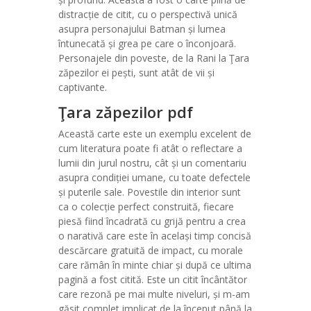
distracție de citit, cu o perspectivă unică
asupra personajului Batman și lumea
întunecată și grea pe care o înconjoară.
Personajele din poveste, de la Rani la Ţara
zăpezilor ei pești, sunt atât de vii și
captivante.
Ţara zăpezilor pdf
Această carte este un exemplu excelent de
cum literatura poate fi atât o reflectare a
lumii din jurul nostru, cât și un comentariu
asupra condiției umane, cu toate defectele
și puterile sale. Povestile din interior sunt
ca o colecție perfect construită, fiecare
piesă fiind încadrată cu grijă pentru a crea
o narativă care este în același timp concisă
descărcare gratuită de impact, cu morale
care rămân în minte chiar și după ce ultima
pagină a fost citită. Este un citit încântător
care rezonă pe mai multe niveluri, și m-am
găsit complet implicat de la început până la