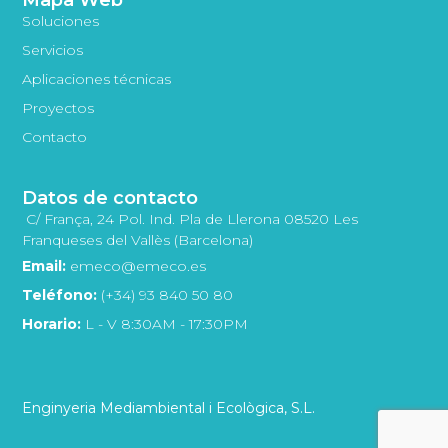
Soluciones
Servicios
Aplicaciones técnicas
Proyectos
Contacto
Datos de contacto
C/ França, 24 Pol. Ind. Pla de Llerona 08520 Les
Franqueses del Vallès (Barcelona)
Email:
emeco@emeco.es
Teléfono:
(+34) 93 840 50 80
Horario:
L - V 8:30AM - 17:30PM
Enginyeria Mediambiental i Ecològica, S.L.