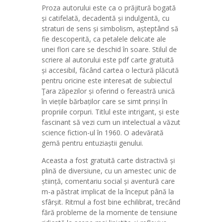
Proza autorului este ca o prăjitură bogată
și catifelată, decadentă și indulgentă, cu
straturi de sens și simbolism, așteptând să
fie descoperită, ca petalele delicate ale
unei flori care se deschid în soare. Stilul de
scriere al autorului este pdf carte gratuită
și accesibil, făcând cartea o lectură plăcută
pentru oricine este interesat de subiectul
Ţara zăpezilor și oferind o fereastră unică
în viețile bărbaților care se simt prinși în
propriile corpuri. Titlul este intrigant, și este
fascinant să vezi cum un intelectual a văzut
science fiction-ul în 1960. O adevărată
gemă pentru entuziaștii genului.
Aceasta a fost gratuită carte distractivă și
plină de diversiune, cu un amestec unic de
știință, comentariu social și aventură care
m-a păstrat implicat de la început până la
sfârșit. Ritmul a fost bine echilibrat, trecând
fără probleme de la momente de tensiune