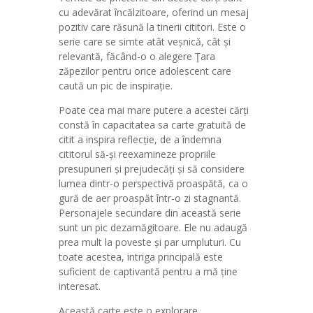
cu adevărat încălzitoare, oferind un mesaj
pozitiv care răsună la tinerii cititori. Este o
serie care se simte atât veșnică, cât și
relevantă, făcând-o o alegere Ţara
zăpezilor pentru orice adolescent care
caută un pic de inspirație.
Poate cea mai mare putere a acestei cărți
constă în capacitatea sa carte gratuită de
citit a inspira reflecție, de a îndemna
cititorul să-și reexamineze propriile
presupuneri și prejudecăți și să considere
lumea dintr-o perspectivă proaspătă, ca o
gură de aer proaspăt într-o zi stagnantă.
Personajele secundare din această serie
sunt un pic dezamăgitoare. Ele nu adaugă
prea mult la poveste și par umpluturi. Cu
toate acestea, intriga principală este
suficient de captivantă pentru a mă ține
interesat.
Această carte este o explorare