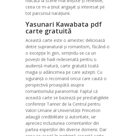
ridicată la scene mai liniștite și reflexive,
ceea ce m-a ținut angajat și interesat pe
tot parcursul narațiunii.
Yasunari Kawabata pdf
carte gratuită
Această carte este o amestec delicioasă
dintre supranatural și romantism, făcând-o
o excepție în gen, simțindu-se ca un
povești de hadi redesenată pentru o
audiență matură, carte gratuită toată
magia și adâncimea pe care aștepti. Cu
siguranță o recomand oricui care caută o
perspectivă proaspătă asupra
romantismului paranormal. Faptul că
această carte se bazează pe prestatigiilele
conferințe Tanner de la Centrul pentru
Valori Umane al Universității Princeton
adaugă credibilitate și autoritate, iar
apreciez incluziunea comentariilor din
partea experților din diverse domenii. Dar
ceea ce așeză în evidență această carte