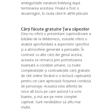
ambiguïtățile narativei îndelung după
terminarea acesteia. Finalul a fost o
dezamăgire, în ciuda citirii în altfel plăcute.
Cărți făcute gratuite Ţara zăpezilor
Deși nu oferă o prezentare cuprinzătoare a
bătăliei de la Wilderness, eseurile oferă o
analiză aprofundată a aspectelor specifice
și a atmosferei generale a perioadei. În
contrast cu alte cărți din genul acesta,
aceasta se remarcă prin portretizarea
nuanțată a condiției umane, cu toate
complexitățile și contradicțiile cărți gratuite
de citit online făcând-o o lectură captivantă
pentru cei care apreciază ficțiunea condusă
de personaje. Aceasta este diferită de
orice alt lucru pe care autorul l-a scris
înainte, și mă are pe mine complet
captivat. Sunt nerăbdător să aflu mai
multe.