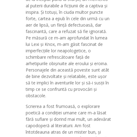
al puterii durabile a ficțiunii de a captiva și
inspira. Și totuși, în ciuda multor puncte
forte, cartea a epub în cele din urmă cu un
aer de lipsă, un ființă defectuoasă, dar
fascinantă, care a refuzat să fie ignorată.
Pe măsură ce m-am aprofundat în lumea
lui Lexi și Knox, m-am găsit fascinat de
imperfecțiile lor neapologetice, o
schimbare refrescătoare față de
arhetipurile obișnuite ale eroului și eroina.
Personajele din această poveste sunt atât
de bine dezvoltate și relatabile, este ușor
să te implici în aventurile lor și să-i susții în
timp ce se confruntă cu provocări și
obstacole.
Scrierea a fost frumoasă, o explorare
poetică a condiției umane care m-a lăsat
fără suflare și dorind mai mult, un adevărat
capodoperă al literaturii. Am fost
întotdeauna atras de un mister bun, și