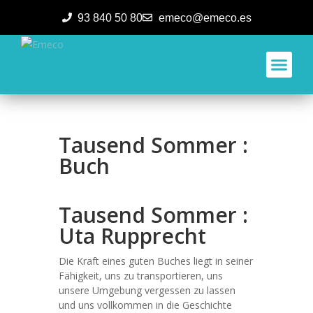
93 840 50 80
emeco@emeco.es
Aplicacione
Tausend Sommer :
Buch
Tausend Sommer :
Uta Rupprecht
Die Kraft eines guten Buches liegt in seiner
Fähigkeit, uns zu transportieren, uns
unsere Umgebung vergessen zu lassen
und uns vollkommen in die Geschichte