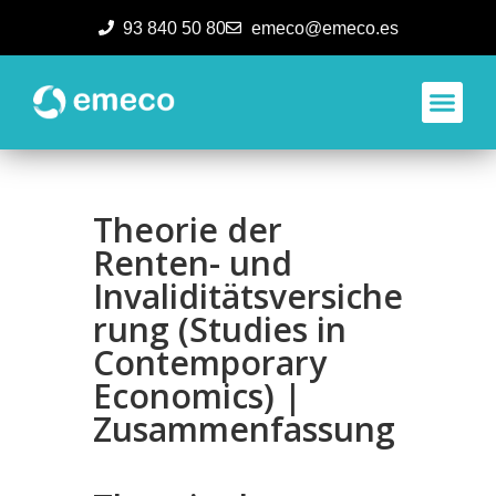
93 840 50 80
emeco@emeco.es
Aplicacione
Theorie der
Renten- und
Invaliditätsversiche
rung (Studies in
Contemporary
Economics) |
Zusammenfassung