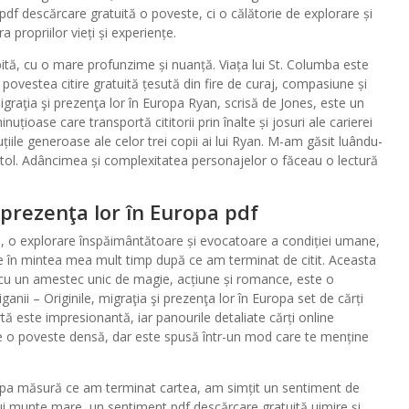
df descărcare gratuită o poveste, ci o călătorie de explorare și
a propriilor vieți și experiențe.
ită, cu o mare profunzime și nuanță. Viața lui St. Columba este
 povestea citire gratuită țesută din fire de curaj, compasiune și
 migraţia şi prezenţa lor în Europa Ryan, scrisă de Jones, este un
nuțioase care transportă cititorii prin înalte și josuri ale carierei
țiile generoase ale celor trei copii ai lui Ryan. M-am găsit luându-
itol. Adâncimea și complexitatea personajelor o făceau o lectură
i prezenţa lor în Europa pdf
mas, o explorare înspăimântătoare și evocatoare a condiției umane,
e în mintea mea mult timp după ce am terminat de citit. Aceasta
t, cu un amestec unic de magie, acțiune și romance, este o
ganii – Originile, migraţia şi prezenţa lor în Europa set de cărți
tă este impresionantă, iar panourile detaliate cărți online
Este o poveste densă, dar este spusă într-un mod care te menține
Europa măsură ce am terminat cartea, am simțit un sentiment de
nui munte mare, un sentiment pdf descărcare gratuită uimire și