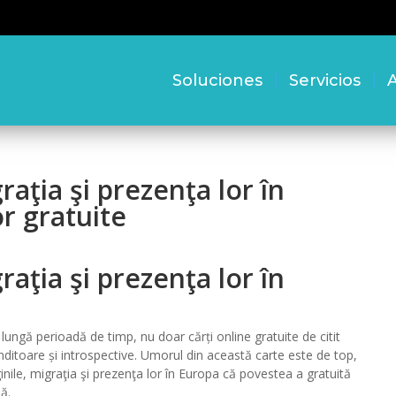
Soluciones
Servicios
A
graţia şi prezenţa lor în
or gratuite
graţia şi prezenţa lor în
ngă perioadă de timp, nu doar cărți online gratuite de citit
gânditoare și introspective. Umorul din această carte este de top,
iginile, migraţia şi prezenţa lor în Europa că povestea a gratuită
ă.