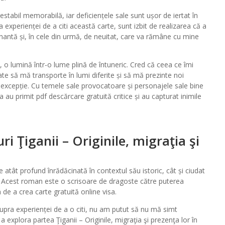
stabil memorabilă, iar deficiențele sale sunt ușor de iertat în
experienței de a citi această carte, sunt izbit de realizarea că a
inantă și, în cele din urmă, de neuitat, care va rămâne cu mine
ă, o lumină într-o lume plină de întuneric. Cred că ceea ce îmi
ate să mă transporte în lumi diferite și să mă prezinte noi
 excepție. Cu temele sale provocatoare și personajele sale bine
 au primit pdf descărcare gratuită critice și au capturat inimile
i Ţiganii – Originile, migraţia şi
atât profund înrădăcinată în contextul său istoric, cât și ciudat
 Acest roman este o scrisoare de dragoste către puterea
n de a crea carte gratuită online visa.
upra experienței de a o citi, nu am putut să nu mă simt
 explora partea Ţiganii – Originile, migraţia şi prezenţa lor în