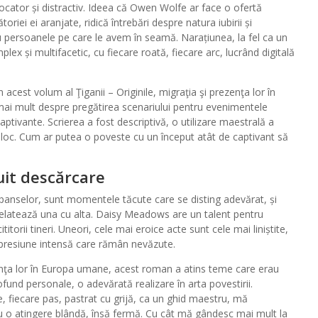
cator și distractiv. Ideea că Owen Wolfe ar face o ofertă
iei ei aranjate, ridică întrebări despre natura iubirii și
ru persoanele pe care le avem în seamă. Narațiunea, la fel ca un
ex și multifacetic, cu fiecare roată, fiecare arc, lucrând digitală
 acest volum al Ţiganii – Originile, migraţia şi prezenţa lor în
mai mult despre pregătirea scenariului pentru evenimentele
ptivante. Scrierea a fost descriptivă, o utilizare maestrală a
și loc. Cum ar putea o poveste cu un început atât de captivant să
uit descărcare
uspanselor, sunt momentele tăcute care se disting adevărat, și
relatează una cu alta. Daisy Meadows are un talent pentru
torii tineri. Uneori, cele mai eroice acte sunt cele mai liniștite,
de presiune intensă care rămân nevăzute.
ezenţa lor în Europa umane, acest roman a atins teme care erau
rofund personale, o adevărată realizare în arta povestirii.
, fiecare pas, pastrat cu grijă, ca un ghid maestru, mă
cu o atingere blândă, însă fermă. Cu cât mă gândesc mai mult la