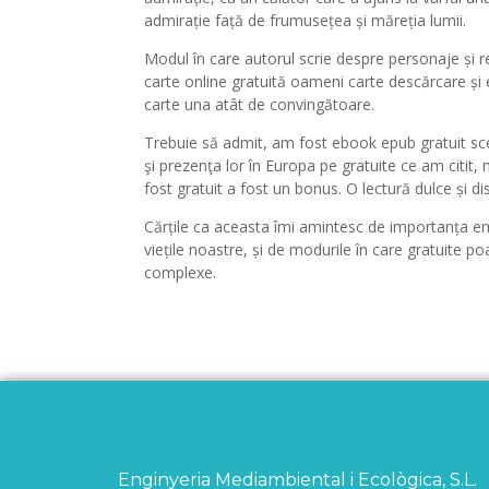
admirație față de frumusețea și măreția lumii.
Modul în care autorul scrie despre personaje și rela
carte online gratuită oameni carte descărcare și 
carte una atât de convingătoare.
Trebuie să admit, am fost ebook epub gratuit scep
şi prezenţa lor în Europa pe gratuite ce am citit,
fost gratuit a fost un bonus. O lectură dulce și dis
Cărțile ca aceasta îmi amintesc de importanța empa
viețile noastre, și de modurile în care gratuite p
complexe.
Enginyeria Mediambiental i Ecològica, S.L.