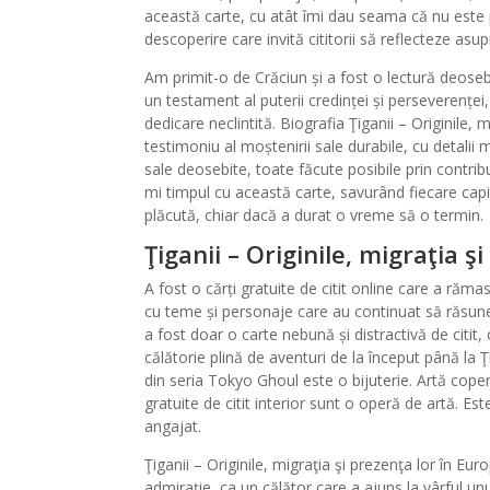
această carte, cu atât îmi dau seama că nu este p
descoperire care invită cititorii să reflecteze asupr
Am primit-o de Crăciun și a fost o lectură deoseb
un testament al puterii credinței și perseverenței,
dedicare neclintită. Biografia Ţiganii – Originile,
testimoniu al moștenirii sale durabile, cu detalii mi
sale deosebite, toate făcute posibile prin contribu
mi timpul cu această carte, savurând fiecare cap
plăcută, chiar dacă a durat o vreme să o termin.
Ţiganii – Originile, migraţia ş
A fost o cărți gratuite de citit online care a ră
cu teme și personaje care au continuat să răsun
a fost doar o carte nebună și distractivă de citi
călătorie plină de aventuri de la început până la Ţi
din seria Tokyo Ghoul este o bijuterie. Artă coper
gratuite de citit interior sunt o operă de artă. 
angajat.
Ţiganii – Originile, migraţia şi prezenţa lor în 
admirație, ca un călător care a ajuns la vârful u