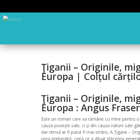
Ţiganii – Originile, mi
Europa | Colțul cărțil
Ţiganii – Originile, mi
Europa : Angus Fraser
Este un roman care va rămâne cu mine pentru o lu
cauza poveștii sale, ci și din cauza naturii sale 
dar ritmul ar fi putut fi mai strâns. A Ţiganii – Or
prea prelungită, ceea ce a diluat plăcerea general