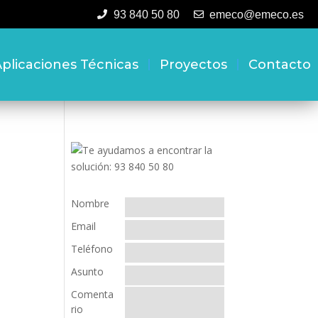
93 840 50 80
emeco@emeco.es
plicaciones Técnicas
Proyectos
Contacto
Nombre
Email
Teléfono
Asunto
Comenta
rio