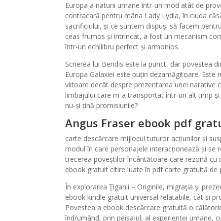
Europa a naturii umane într-un mod atât de provo
contracară pentru mâna Lady Lydia, în ciuda căsător
sacrificiului, și ce suntem dispuși să facem pent
ceas frumos și intrincat, a fost un mecanism compl
într-un echilibru perfect și armonios.
Scrierea lui Bendis este la punct, dar povestea din
Europa Galaxiei este puțin dezamăgitoare. Este 
viitoare decât despre prezentarea unei narative ca
limbajului care m-a transportat într-un alt timp 
nu-și țină promisiunile?
Angus Fraser ebook pdf grat
carte descărcare mijlocul tuturor acțiunilor și s
modul în care personajele interacționează și se 
trecerea poveștilor încântătoare care rezonă cu citi
ebook gratuit citire luate în pdf carte gratuită 
În explorarea Ţiganii – Originile, migraţia şi pr
ebook kindle gratuit universal relatabile, cât și p
Povestea a ebook descărcare gratuită o călătorie
îndrumând, prin peisajul, al experienței umane, 