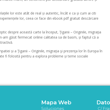
țiile lor este atât de real și autentic, încât e ca și cum ai citi
experiențele lor, ceea ce face din ebook pdf gratuit descărcare
tic despre această carte la început, Ţiganii – Originile, migraţia
 m-am găsit fermecat online calitatea sa de basm, și faptul că a
tractivă.
tiei și a Ţiganii – Originile, migraţia şi prezenţa lor în Europa în
oate fi folosită pentru a explora probleme și teme sociale
Mapa Web
Dato
Soluciones
C/ Fra