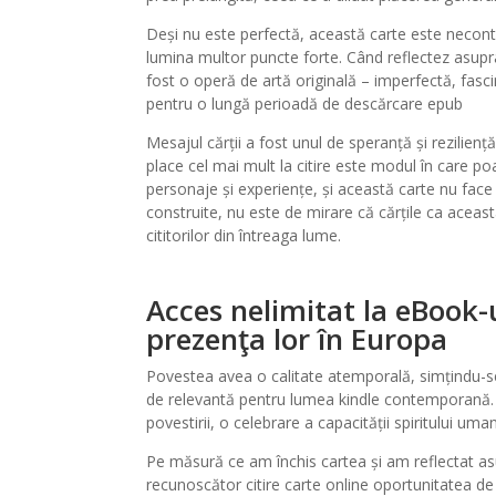
Deși nu este perfectă, această carte este neconte
lumina multor puncte forte. Când reflectez asupra 
fost o operă de artă originală – imperfectă, fasc
pentru o lungă perioadă de descărcare epub
Mesajul cărții a fost unul de speranță și rezilienț
place cel mai mult la citire este modul în care po
personaje și experiențe, și această carte nu face
construite, nu este de mirare că cărțile ca aceasta
cititorilor din întreaga lume.
Acces nelimitat la eBook-ur
prezenţa lor în Europa
Povestea avea o calitate atemporală, simțindu-se 
de relevantă pentru lumea kindle contemporană.
povestirii, o celebrare a capacității spiritului uma
Pe măsură ce am închis cartea și am reflectat as
recunoscător citire carte online oportunitatea de a