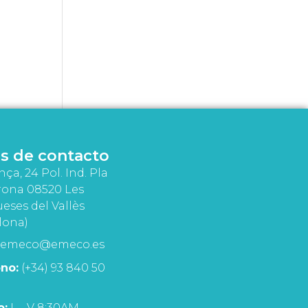
s de contacto
nça, 24 Pol. Ind. Pla
rona 08520 Les
eses del Vallès
lona)
emeco@emeco.es
no:
(+34) 93 840 50
o:
L - V 8:30AM -