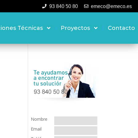
93 840 50 80
emeco@emeco.es
ciones Técnicas
Proyectos
Contacto
Nombre
Email