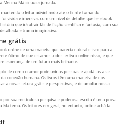
da Menina Má sinuosa jornada.
, mantendo o leitor adivinhando até o final e tornando
 foi vívida e imersiva, com um nível de detalhe que ler ebook
tória que irá atrair fãs de ficção científica e fantasia, com sua
detalhada e trama imaginativa.
ne grátis
ook online de uma maneira que parecia natural e livro para a
rete ótimo de que estamos todos ler livro online nisso, e que
 esperança de um futuro mais brilhante.
lo de como o amor pode unir as pessoas e ajudá-las a se
a da conexão humana. Os livros têm uma maneira de nos
r a novas leitura grátis e perspectivas, e de ampliar nossa
do por sua meticulosa pesquisa e poderosa escrita é uma prova
 Má tema. Os leitores em geral, no entanto, online achá-la
df