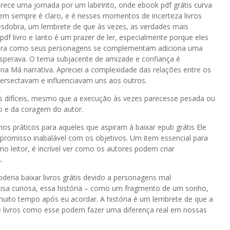
parece uma jornada por um labirinto, onde ebook pdf grátis curva
 sempre é claro, e é nesses momentos de incerteza livros
 desdobra, um lembrete de que às vezes, as verdades mais
pdf livro e Ianto é um prazer de ler, especialmente porque eles
neira como seus personagens se complementam adiciona uma
esperava. O tema subjacente de amizade e confiança é
na Má narrativa. Apreciei a complexidade das relações entre os
tersectavam e influenciavam uns aos outros.
s difíceis, mesmo que a execução às vezes parecesse pesada ou
o e da coragem do autor.
hos práticos para aqueles que aspiram à baixar epub grátis Ele
mpromisso inabalável com os objetivos. Um item essencial para
o leitor, é incrível ver como os autores podem criar
.
deria baixar livros grátis devido a personagens mal
oisa curiosa, essa história – como um fragmento de um sonho,
muito tempo após eu acordar. A história é um lembrete de que a
que livros como esse podem fazer uma diferença real em nossas