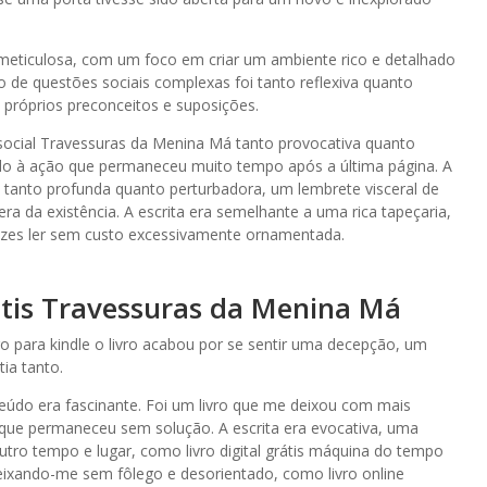
meticulosa, com um foco em criar um ambiente rico e detalhado
o de questões sociais complexas foi tanto reflexiva quanto
 próprios preconceitos e suposições.
 social Travessuras da Menina Má tanto provocativa quanto
à ação que permaneceu muito tempo após a última página. A
i tanto profunda quanto perturbadora, um lembrete visceral de
era da existência. A escrita era semelhante a uma rica tapeçaria,
 vezes ler sem custo excessivamente ornamentada.
rátis Travessuras da Menina Má
o para kindle o livro acabou por se sentir uma decepção, um
ia tanto.
eúdo era fascinante. Foi um livro que me deixou com mais
que permaneceu sem solução. A escrita era evocativa, uma
utro tempo e lugar, como livro digital grátis máquina do tempo
ixando-me sem fôlego e desorientado, como livro online