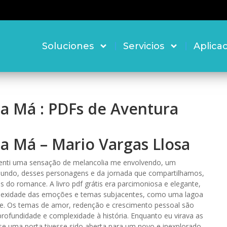
Soluciones
Servicios
Aplica
a Má : PDFs de Aventura
a Má – Mario Vargas Llosa
 senti uma sensação de melancolia me envolvendo, um
 mundo, desses personagens e da jornada que compartilhamos,
do romance. A livro pdf grátis era parcimoniosa e elegante,
lexidade das emoções e temas subjacentes, como uma lagoa
nte. Os temas de amor, redenção e crescimento pessoal são
profundidade e complexidade à história. Enquanto eu virava as
e uma porta tivesse sido aberta para um novo e inexplorado