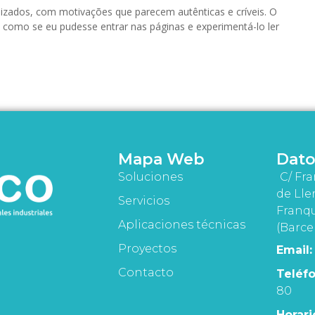
izados, com motivações que parecem autênticas e críveis. O
 como se eu pudesse entrar nas páginas e experimentá-lo ler
Mapa Web
Dato
Soluciones
C/ Fra
de Lle
Servicios
Franqu
Aplicaciones técnicas
(Barce
Proyectos
Email:
Contacto
Teléfo
80
Horari