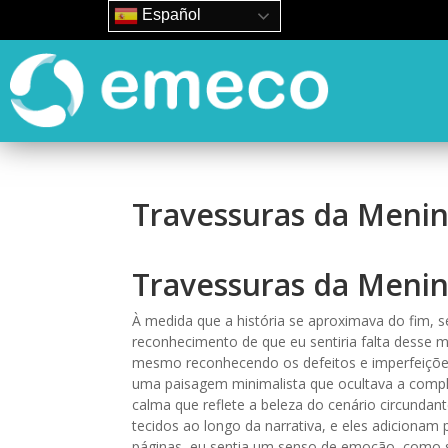
Español
Travessuras da Menin
Travessuras da Menin
À medida que a história se aproximava do fim,
reconhecimento de que eu sentiria falta desse
mesmo reconhecendo os defeitos e imperfeições 
uma paisagem minimalista que ocultava a comp
calma que reflete a beleza do cenário circunda
tecidos ao longo da narrativa, e eles adicionam 
páginas, eu sentia um senso de emoção, como s