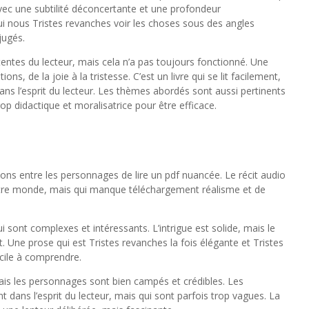
 avec une subtilité déconcertante et une profondeur
qui nous Tristes revanches voir les choses sous des angles
jugés.
ttentes du lecteur, mais cela n’a pas toujours fonctionné. Une
s, de la joie à la tristesse. C’est un livre qui se lit facilement,
dans l’esprit du lecteur. Les thèmes abordés sont aussi pertinents
op didactique et moralisatrice pour être efficace.
ations entre les personnages de lire un pdf nuancée. Le récit audio
tre monde, mais qui manque téléchargement réalisme et de
ui sont complexes et intéressants. L’intrigue est solide, mais le
t. Une prose qui est Tristes revanches la fois élégante et Tristes
facile à comprendre.
ais les personnages sont bien campés et crédibles. Les
t dans l’esprit du lecteur, mais qui sont parfois trop vagues. La