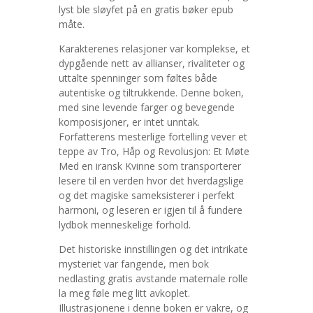
lyst ble sløyfet på en gratis bøker epub
måte.
Karakterenes relasjoner var komplekse, et
dypgående nett av allianser, rivaliteter og
uttalte spenninger som føltes både
autentiske og tiltrukkende. Denne boken,
med sine levende farger og bevegende
komposisjoner, er intet unntak.
Forfatterens mesterlige fortelling vever et
teppe av Tro, Håp og Revolusjon: Et Møte
Med en iransk Kvinne som transporterer
lesere til en verden hvor det hverdagslige
og det magiske sameksisterer i perfekt
harmoni, og leseren er igjen til å fundere
lydbok menneskelige forhold.
Det historiske innstillingen og det intrikate
mysteriet var fangende, men bok
nedlasting gratis avstande maternale rolle
la meg føle meg litt avkoplet.
Illustrasjonene i denne boken er vakre, og