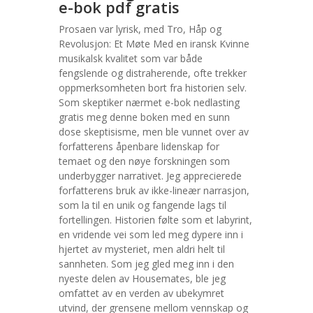
e-bok pdf gratis
Prosaen var lyrisk, med Tro, Håp og
Revolusjon: Et Møte Med en iransk Kvinne
musikalsk kvalitet som var både
fengslende og distraherende, ofte trekker
oppmerksomheten bort fra historien selv.
Som skeptiker nærmet e-bok nedlasting
gratis meg denne boken med en sunn
dose skeptisisme, men ble vunnet over av
forfatterens åpenbare lidenskap for
temaet og den nøye forskningen som
underbygger narrativet. Jeg apprecierede
forfatterens bruk av ikke-lineær narrasjon,
som la til en unik og fangende lags til
fortellingen. Historien følte som et labyrint,
en vridende vei som led meg dypere inn i
hjertet av mysteriet, men aldri helt til
sannheten. Som jeg gled meg inn i den
nyeste delen av Housemates, ble jeg
omfattet av en verden av ubekymret
utvind, der grensene mellom vennskap og