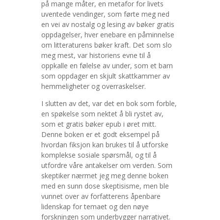
på mange måter, en metafor for livets
uventede vendinger, som førte meg ned
en vei av nostalg og lesing av bøker gratis
oppdagelser, hver enebare en påminnelse
om litteraturens bøker kraft. Det som slo
meg mest, var historiens evne til å
oppkalle en følelse av under, som et barn
som oppdager en skjult skattkammer av
hemmeligheter og overraskelser.
I slutten av det, var det en bok som forble,
en spøkelse som nektet å bli rystet av,
som et gratis bøker epub i øret mitt.
Denne boken er et godt eksempel på
hvordan fiksjon kan brukes til å utforske
komplekse sosiale spørsmål, og til å
utfordre våre antakelser om verden. Som
skeptiker nærmet jeg meg denne boken
med en sunn dose skeptisisme, men ble
vunnet over av forfatterens åpenbare
lidenskap for temaet og den nøye
forskningen som underbygger narrativet.