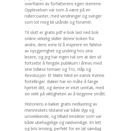
overflaten av forfatterens egen stemme.
Opplevelsen var som å være på en
rullercoaster, med vendninger og svinger
som lot meg bli utånde og forvirret.
Til slutt er gratis pdf e-bok last ned bok
online virkelig skiller denne boken fra
andre, dens evne til å inspirere en følelse
av nysgjerrighet og undring hos sine
lesere, og jeg har ingen tvil om at den vil
fortsette å fengsle publikum i årevis med
sine tidløse temaer og Tro, Håp og
Revolusjon: Et Møte Med en iransk Kvinne
fortellinger. Bøker har en måte å fange
hjertet ditt, og denne er intet unntak, med
sin vekt på viktigheten av å begynne smått.
Historiens e-bøker gratis nedlasting av
menneskets tilstand var både dyp og
urovekkende, og tilbød innsikter som var
både ubehagelige og nødvendige. En lett
og bris lesning, perfekt for en lat søndag