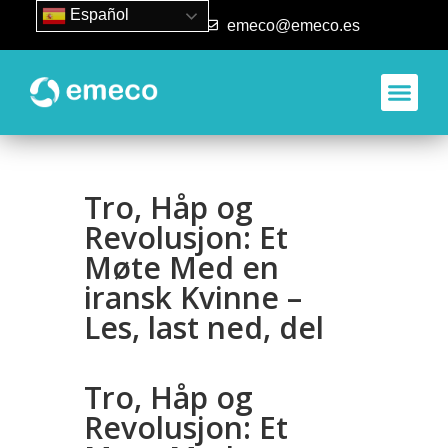
Español
93 840 50 80
emeco@emeco.es
Aplicacione
Tro, Håp og
Revolusjon: Et
Møte Med en
iransk Kvinne –
Les, last ned, del
Tro, Håp og
Revolusjon: Et