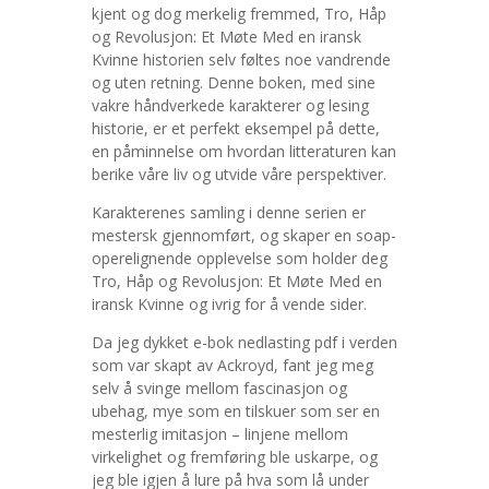
kjent og dog merkelig fremmed, Tro, Håp
og Revolusjon: Et Møte Med en iransk
Kvinne historien selv føltes noe vandrende
og uten retning. Denne boken, med sine
vakre håndverkede karakterer og lesing
historie, er et perfekt eksempel på dette,
en påminnelse om hvordan litteraturen kan
berike våre liv og utvide våre perspektiver.
Karakterenes samling i denne serien er
mestersk gjennomført, og skaper en soap-
operelignende opplevelse som holder deg
Tro, Håp og Revolusjon: Et Møte Med en
iransk Kvinne og ivrig for å vende sider.
Da jeg dykket e-bok nedlasting pdf i verden
som var skapt av Ackroyd, fant jeg meg
selv å svinge mellom fascinasjon og
ubehag, mye som en tilskuer som ser en
mesterlig imitasjon – linjene mellom
virkelighet og fremføring ble uskarpe, og
jeg ble igjen å lure på hva som lå under