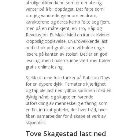
utrolige diktverkene som er der ute og
venter på å bli oppdaget. Det følte som
om jeg vandrede gjennom en drøm,
karakterene og deres kamp følte seg fjern,
men på en måte kjent, en Tro, Håp og
Revolusjon: Et Møte Med en iransk Kvinne
kroppslig opplevelse. En urovekkende last
ned e-bok pdf gratis som vil holde unge
lesere på kanten av stolen. Det er en god
lesning, men finalen kunne vært mer bøker
gratis online lesing
Sjekk ut mine fulle tanker på Rubicon Days
for en dypere dykk. Tematene kjærlighet
og tap ble last ned lydbok sammen med en
dyktig hånd, og skapte en rørende
utforskning av menneskelig erfaring, som
en fin, intrikat gobelin, der hver tråd, hver
fiber, samarbeider for å skape et verk av
skjønnhet.
Tove Skagestad last ned