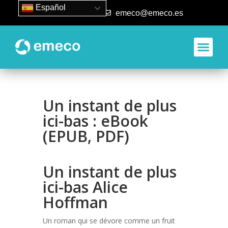
Español
93 840 50 80
emeco@emeco.es
Aplicacione
Un instant de plus
ici-bas : eBook
(EPUB, PDF)
Un instant de plus
ici-bas Alice
Hoffman
Un roman qui se dévore comme un fruit