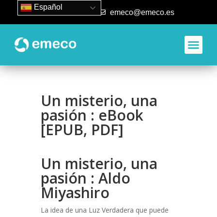
Español
93 840 50 80
emeco@emeco.es
Un misterio, una
pasión : eBook
[EPUB, PDF]
Un misterio, una
pasión : Aldo
Miyashiro
La idea de una Luz Verdadera que puede