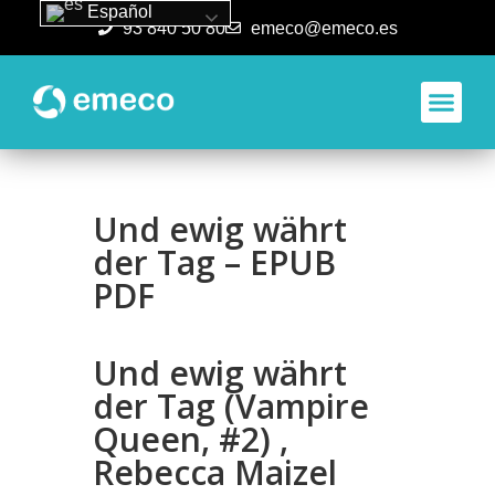
Español
93 840 50 80
emeco@emeco.es
Aplicacione
Und ewig währt
der Tag – EPUB
PDF
Und ewig währt
der Tag (Vampire
Queen, #2) ,
Rebecca Maizel