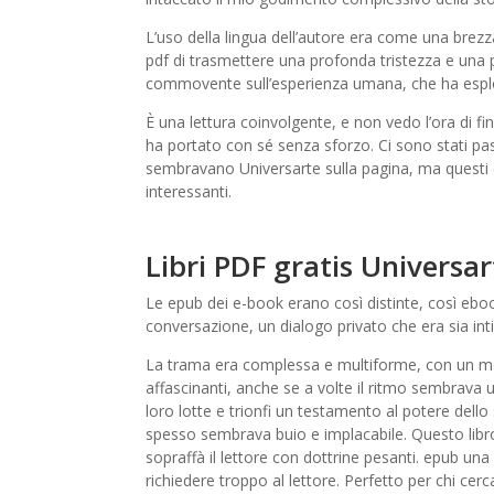
L’uso della lingua dell’autore era come una brezz
pdf di trasmettere una profonda tristezza e una
commovente sull’esperienza umana, che ha esplora
È una lettura coinvolgente, e non vedo l’ora di fin
ha portato con sé senza sforzo. Ci sono stati pas
sembravano Universarte sulla pagina, ma questi 
interessanti.
Libri PDF gratis Universar
Le epub dei e-book erano così distinte, così ebo
conversazione, un dialogo privato che era sia int
La trama era complessa e multiforme, con un m
affascinanti, anche se a volte il ritmo sembrava u
loro lotte e trionfi un testamento al potere del
spesso sembrava buio e implacabile. Questo libro
sopraffà il lettore con dottrine pesanti. epub una 
richiedere troppo al lettore. Perfetto per chi cerc