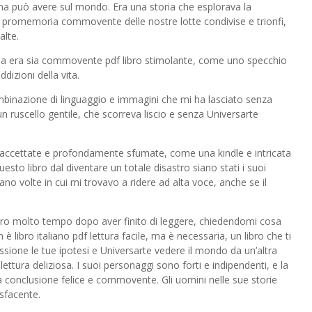
na può avere sul mondo. Era una storia che esplorava la
n promemoria commovente delle nostre lotte condivise e trionfi,
alte.
ria era sia commovente pdf libro stimolante, come uno specchio
dizioni della vita.
ombinazione di linguaggio e immagini che mi ha lasciato senza
 un ruscello gentile, che scorreva liscio e senza Universarte
sfaccettate e profondamente sfumate, come una kindle e intricata
uesto libro dal diventare un totale disastro siano stati i suoi
no volte in cui mi trovavo a ridere ad alta voce, anche se il
ibro molto tempo dopo aver finito di leggere, chiedendomi cosa
è libro italiano pdf lettura facile, ma è necessaria, un libro che ti
sione le tue ipotesi e Universarte vedere il mondo da un’altra
lettura deliziosa. I suoi personaggi sono forti e indipendenti, e la
a conclusione felice e commovente. Gli uomini nelle sue storie
sfacente.