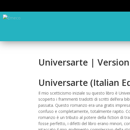
Universarte | Versio
Universarte (Italian Ed
Il mio scetticismo iniziale su questo libro è Uni
scoperto i frammenti tradotti di scritti dell’era b
passata. Questo romanzo era una gratis impresa,
confuso e completamente, totalmente rapito. Con 
romanzo è un tributo al potere della fiction di t
fosse perfetto, i difetti del libro erano minori, 
intaccato il mio godimento complessivo della sto