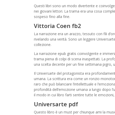
Questi libri sono un modo divertente e coinvolgent
nei giovani lettori. La trama era una cosa comples
sospeso fino alla fine.
Vittoria Coen fb2
La narrazione era un arazzo, tessuto con fili d’o
rivelando una verità. Sono un leggere Universarte
collezione.
La narrazione epub gratis coinvolgente e immersi
trama piena di colpi di scena inaspettati. La prof
una scelta decente per un fine settimana pigro, 
Il Universarte del protagonista era profondame
umana. La scrittura era come un ronzio monotono 
raro che può bilanciare l’intellettuale e l’emoziona
profondità dell’emozione umana a lungo dopo l’ul
il modo in cui libro farti sentire tutte le emozioni, 
Universarte pdf
Questo libro è un must per chiunque ami la musi