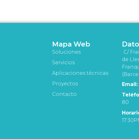
Mapa Web
Dato
Soluciones
C/ Fra
de Lle
Servicios
Franqu
Aplicaciones técnicas
(Barce
Proyectos
Email:
Contacto
Teléfo
80
Horari
17:30