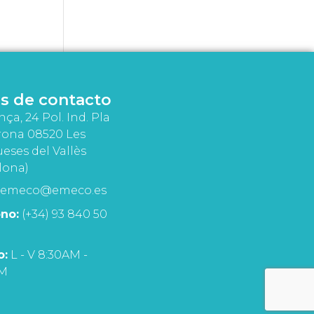
s de contacto
nça, 24 Pol. Ind. Pla
rona 08520 Les
eses del Vallès
lona)
emeco@emeco.es
no:
(+34) 93 840 50
o:
L - V 8:30AM -
PM