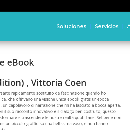
Soluciones
Servicios
A
ne eBook
ition) , Vittoria Coen
versarte rapidamente sostituito da fascinazione quando ho
iblica, che offrivano una visione unica ebook gratis un’epoca
 un capolavoro di narrazione che mi ha lasciato a bocca aperta,
il suo racconto innovativo e il dialogo ben costruito, questo
rasformare e trascendere le nostre realtà quotidiane. Sebbene non
come un piccolo graffio su una bellissima vaso, e non hanno
ria.