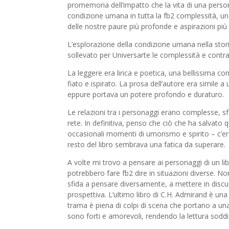
promemoria dell’impatto che la vita di una perso
condizione umana in tutta la fb2 complessità, u
delle nostre paure più profonde e aspirazioni più 
L’esplorazione della condizione umana nella sto
sollevato per Universarte le complessità e contrad
La leggere era lirica e poetica, una bellissima c
fiato e ispirato. La prosa dell’autore era simile a
eppure portava un potere profondo e duraturo.
Le relazioni tra i personaggi erano complesse, 
rete. In definitiva, penso che ciò che ha salvato q
occasionali momenti di umorismo e spirito – c’era
resto del libro sembrava una fatica da superare.
A volte mi trovo a pensare ai personaggi di un l
potrebbero fare fb2 dire in situazioni diverse. Non 
sfida a pensare diversamente, a mettere in discus
prospettiva. L’ultimo libro di C.H. Admirand è una 
trama è piena di colpi di scena che portano a un
sono forti e amorevoli, rendendo la lettura soddi