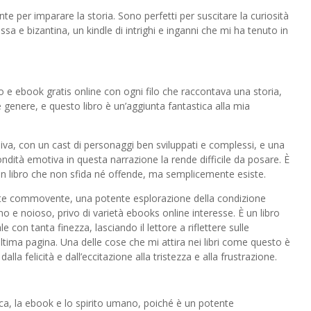
e per imparare la storia. Sono perfetti per suscitare la curiosità
sa e bizantina, un kindle di intrighi e inganni che mi ha tenuto in
ro e ebook gratis online con ogni filo che raccontava una storia,
 genere, e questo libro è un’aggiunta fantastica alla mia
va, con un cast di personaggi ben sviluppati e complessi, e una
ondità emotiva in questa narrazione la rende difficile da posare. È
un libro che non sfida né offende, ma semplicemente esiste.
nte commovente, una potente esplorazione della condizione
e noioso, privo di varietà ebooks online interesse. È un libro
le con tanta finezza, lasciando il lettore a riflettere sulle
tima pagina. Una delle cose che mi attira nei libri come questo è
dalla felicità e dall’eccitazione alla tristezza e alla frustrazione.
ca, la ebook e lo spirito umano, poiché è un potente