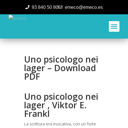
93 840 50 80
emeco@emeco.es
Aplicacione
Uno psicologo nei
lager – Download
PDF
Uno psicologo nei
lager , Viktor E.
Frankl
La scrittura era evocativa, con un forte