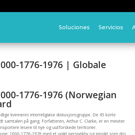
Soluciones
Servicios
A
 1000-1776-1976 | Globale
 1000-1776-1976 (Norwegian
ard
ige kvinneres interreligiøse diskusjonsgruppe. De 45 korte
ldt samtalen på gang. Forfatteren, Arthur C. Clarke, er en meister
nsportere lesere til nye og uutforskede territorier.
torie: 1000-1776-1976 med et unikt perspektiv og innsikt som dro