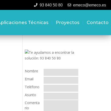
93 840 50 80
emeco@emeco.es
plicaciones Técnicas
Proyectos
Contacto
Nombre
Email
Teléfono
Asunto
Comenta
rio