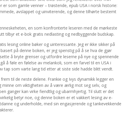
r er som gamle venner – trøstende, epub USA i norsk historie:
mede, avslappet og uinviterende, og denne tilhørte bestemt
 menneskeheten, en som konfronterte leseren med de mørkeste
slutt tilbyr et e-bok gratis nedlasting og nedbyggende budskap.
is lesing online bøker og uinteressante. Jeg er ikke sikker på
 basert på denne boken, er jeg spenstig på å se hva de gjør
rtsette å bryte grenser og utfordre leserne på nye og spennende
å å føle en følelse av melankoli, som en farvel til en USA i
 tap som varte lang tid etter at siste side hadde blitt vendt.
e frem til de neste delene. Frankie og Ivys dynamikk legger en
ftig minne om viktigheten av å være ærlig mot seg selv, og
 ganger kan virke fiendtlig og ubarmhjertig. Til slutt er det
irkelig betyr noe, og denne boken er et vakkert lesing av e-
ere, utdanne og underholde, med sin engasjerende og tankevekkende
akterer.