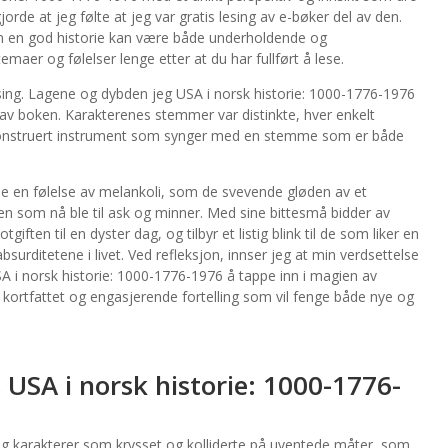
orde at jeg følte at jeg var gratis lesing av e-bøker del av den.
n en god historie kan være både underholdende og
maer og følelser lenge etter at du har fullført å lese.
sing. Lagene og dybden jeg USA i norsk historie: 1000-1776-1976
ng av boken. Karakterenes stemmer var distinkte, hver enkelt
 konstruert instrument som synger med en stemme som er både
le en følelse av melankoli, som de svevende gløden av et
n som nå ble til ask og minner. Med sine bittesmå bidder av
ten til en dyster dag, og tilbyr et listig blink til de som liker en
rditetene i livet. Ved refleksjon, innser jeg at min verdsettelse
 i norsk historie: 1000-1776-1976 å tappe inn i magien av
n kortfattet og engasjerende fortelling som vil fenge både nye og
 USA i norsk historie: 1000-1776-
 og karakterer som krysset og kolliderte på uventede måter, som