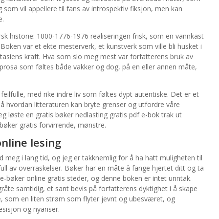
ng som vil appellere til fans av introspektiv fiksjon, men kan
e.
rsk historie: 1000-1776-1976 realiseringen frisk, som en vannkast
. Boken var et ekte mesterverk, et kunstverk som ville bli husket i
asiens kraft. Hva som slo meg mest var forfatterens bruk av
sk prosa som føltes både vakker og dog, på en eller annen måte,
ilfulle, med rike indre liv som føltes dypt autentiske. Det er et
 hvordan litteraturen kan bryte grenser og utfordre våre
g løste en gratis bøker nedlasting gratis pdf e-bok trak ut
bøker gratis forvirrende, mønstre.
nline lesing
 meg i lang tid, og jeg er takknemlig for å ha hatt muligheten til
 full av overraskelser. Bøker har en måte å fange hjertet ditt og ta
 e-bøker online gratis steder, og denne boken er intet unntak.
råte samtidig, et sant bevis på forfatterens dyktighet i å skape
e, som en liten strøm som flyter jevnt og ubesværet, og
esisjon og nyanser.