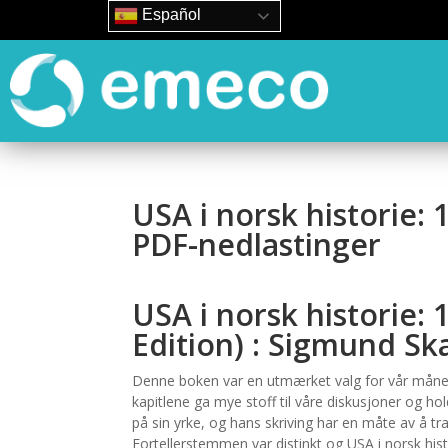
Español
USA i norsk historie:
PDF-nedlastinger
USA i norsk historie:
Edition) : Sigmund Sk
Denne boken var en utmærket valg for vår månedl
kapitlene ga mye stoff til våre diskusjoner og ho
på sin yrke, og hans skriving har en måte av å tra
Fortellerstemmen var distinkt og USA i norsk his