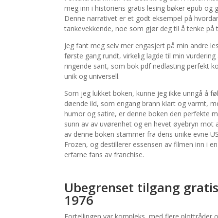
meg inn i historiens gratis lesing bøker epub og gj
Denne narrativet er et godt eksempel på hvorda
tankevekkende, noe som gjør deg til å tenke på te
Jeg fant meg selv mer engasjert på min andre le
første gang rundt, virkelig lagde til min vurderi
ringende sant, som bok pdf nedlasting perfekt
unik og universell.
Som jeg lukket boken, kunne jeg ikke unngå å fø
døende ild, som engang brann klart og varmt, me
humor og satire, er denne boken den perfekte motgif
sunn av av uvørenhet og en hevet øyebryn mot absu
av denne boken stammer fra dens unike evne USA
Frozen, og destillerer essensen av filmen inn i e
erfarne fans av franchise.
Ubegrenset tilgang gratis
1976
Fortellingen var kompleks, med flere plottråder