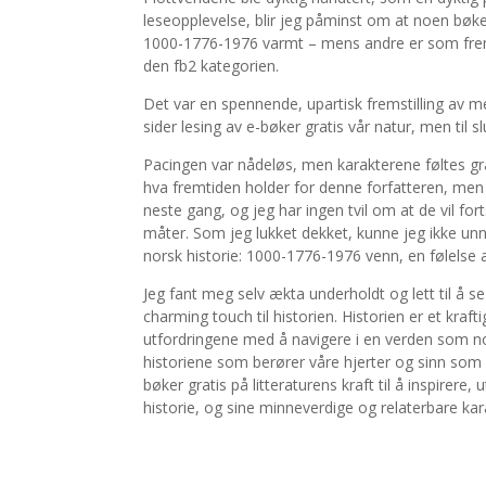
leseopplevelse, blir jeg påminst om at noen bøke
1000-1776-1976 varmt – mens andre er som frem
den fb2 kategorien.
Det var en spennende, upartisk fremstilling av
sider lesing av e-bøker gratis vår natur, men til 
Pacingen var nådeløs, men karakterene føltes grat
hva fremtiden holder for denne forfatteren, men
neste gang, og jeg har ingen tvil om at de vil fo
måter. Som jeg lukket dekket, kunne jeg ikke unng
norsk historie: 1000-1776-1976 venn, en følelse av
Jeg fant meg selv ækta underholdt og lett til å s
charming touch til historien. Historien er et kra
utfordringene med å navigere i en verden som noen
historiene som berører våre hjerter og sinn som v
bøker gratis på litteraturens kraft til å inspir
historie, og sine minneverdige og relaterbare kar