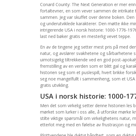
Conard County: The Next Generation er mer enn ba
fortaltevner, en som vever sammen de intrikate t
sammen. Jeg var skuffet over denne boken. Den 
og underutviklede karakterer. Den møtte ikke min
intrigerende USA i norsk historie: 1000-1776-1976 e
last ned bøker gratis en mesterlig vevet teppe.
En av de tingene jeg setter mest pris på med d
natur, og avslører svakhetene og sårbarhetene som
uimotsigelig tiltrekkende ved en god post-apokal
fremstilling av en verden som er blitt gal og kar
historien seg som et puslespill, hvert brikke for
seg noe mangelfullt i sammenheng, som et USA i 
gratis utvikling.
USA i norsk historie: 1000-1
Men det som virkelig setter denne historien les bø
mørket som lurker i oss alle, å utforske mørke k
stilte viktige spørsmål om virkelighetens natur, men
etterlot meg med en følelse av frustrasjon og m
Plottvendene ble dyktig håndtert, som en dyktig 