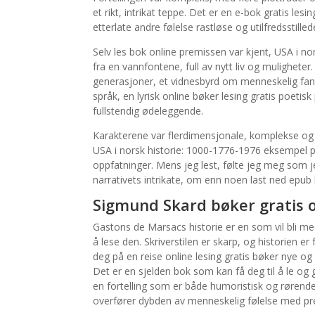
et rikt, intrikat teppe. Det er en e-bok gratis lesi
etterlate andre følelse rastløse og utilfredsstilled
Selv les bok online premissen var kjent, USA i no
fra en vannfontene, full av nytt liv og muligheter
generasjoner, et vidnesbyrd om menneskelig fant
språk, en lyrisk online bøker lesing gratis poeti
fullstendig ødeleggende.
Karakterene var flerdimensjonale, komplekse og fe
USA i norsk historie: 1000-1776-1976 eksempel på
oppfatninger. Mens jeg lest, følte jeg meg som je
narrativets intrikate, om enn noen last ned epub 
Sigmund Skard bøker gratis o
Gastons de Marsacs historie er en som vil bli med
å lese den. Skriverstilen er skarp, og historien er
deg på en reise online lesing gratis bøker nye og
Det er en sjelden bok som kan få deg til å le og g
en fortelling som er både humoristisk og rørend
overfører dybden av menneskelig følelse med pr