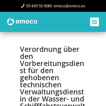
93 840 50 80
emeco@emeco.es
Aplicacione
Verordnung über
den
Vorbereitungsdien
st für den
gehobenen
technischen
Verwaltungsdienst
in der Wasser- und
Schifffahrtsverwalt