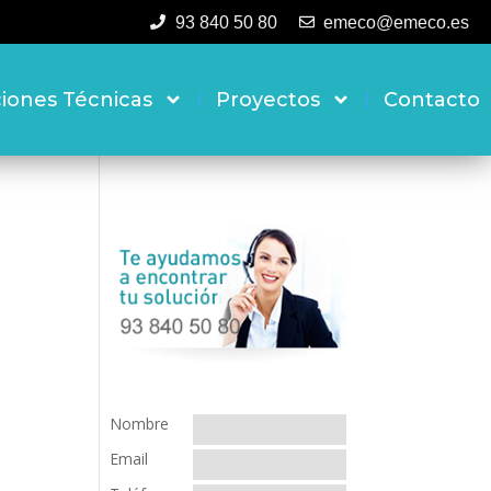
93 840 50 80
emeco@emeco.es
ciones Técnicas
Proyectos
Contacto
Nombre
Email