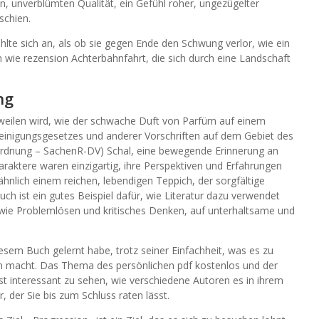
, unverblümten Qualität, ein Gefühl roher, ungezügelter
schien.
ühlte sich an, als ob sie gegen Ende den Schwung verlor, wie ein
 an wie rezension Achterbahnfahrt, die sich durch eine Landschaft
ng
erweilen wird, wie der schwache Duft von Parfüm auf einem
inigungsgesetzes und anderer Vorschriften auf dem Gebiet des
rdnung – SachenR-DV) Schal, eine bewegende Erinnerung an
raktere waren einzigartig, ihre Perspektiven und Erfahrungen
ähnlich einem reichen, lebendigen Teppich, der sorgfältige
h ist ein gutes Beispiel dafür, wie Literatur dazu verwendet
wie Problemlösen und kritisches Denken, auf unterhaltsame und
esem Buch gelernt habe, trotz seiner Einfachheit, was es zu
en macht. Das Thema des persönlichen pdf kostenlos und der
 ist interessant zu sehen, wie verschiedene Autoren es in ihrem
, der Sie bis zum Schluss raten lässt.