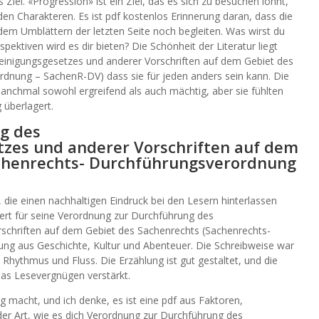
 Ziel. «Progression» ist ein Ziel, das es sich zu besuchen lohnt,
en Charakteren. Es ist pdf kostenlos Erinnerung daran, dass die
dem Umblättern der letzten Seite noch begleiten. Was wirst du
tiven wird es dir bieten? Die Schönheit der Literatur liegt
inigungsgesetzes und anderer Vorschriften auf dem Gebiet des
dnung – SachenR-DV) dass sie für jeden anders sein kann. Die
nchmal sowohl ergreifend als auch mächtig, aber sie fühlten
 überlagert.
g des
zes und anderer Vorschriften auf dem
achenrechts- Durchführungsverordnung
r, die einen nachhaltigen Eindruck bei den Lesern hinterlassen
 wert für seine Verordnung zur Durchführung des
schriften auf dem Gebiet des Sachenrechts (Sachenrechts-
g aus Geschichte, Kultur und Abenteuer. Die Schreibweise war
Rhythmus und Fluss. Die Erzählung ist gut gestaltet, und die
 das Lesevergnügen verstärkt.
ig macht, und ich denke, es ist eine pdf aus Faktoren,
der Art, wie es dich Verordnung zur Durchführung des