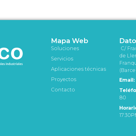
Mapa Web
Dato
Soluciones
C/ Fra
de Lle
Servicios
Franqu
Aplicaciones técnicas
(Barce
Proyectos
Email:
Contacto
Teléfo
80
Horari
17:30