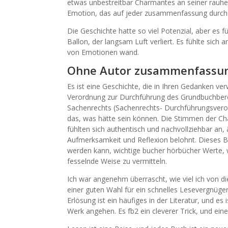
etwas unbestreitbar Charmantes an seiner rauhen
Emotion, das auf jeder zusammenfassung durch
Die Geschichte hatte so viel Potenzial, aber es f
Ballon, der langsam Luft verliert. Es fühlte sich
von Emotionen wand.
Ohne Autor zusammenfassu
Es ist eine Geschichte, die in Ihren Gedanken v
Verordnung zur Durchführung des Grundbuchbere
Sachenrechts (Sachenrechts- Durchführungsvero
das, was hätte sein können. Die Stimmen der Cha
fühlten sich authentisch und nachvollziehbar an, 
Aufmerksamkeit und Reflexion belohnt. Dieses Buc
werden kann, wichtige bucher hörbücher Werte, 
fesselnde Weise zu vermitteln.
Ich war angenehm überrascht, wie viel ich von di
einer guten Wahl für ein schnelles Lesevergnüg
Erlösung ist ein häufiges in der Literatur, und es
Werk angehen. Es fb2 ein cleverer Trick, und einer