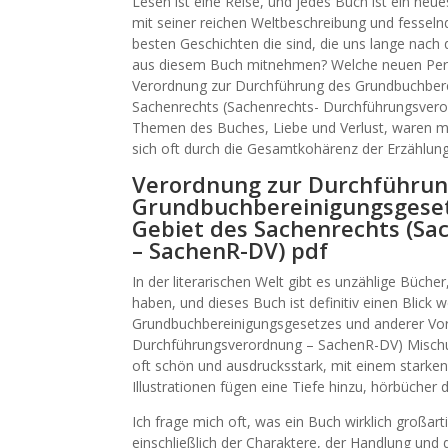
Lesen ist eine Reise, und jedes Buch ist ein neues
mit seiner reichen Weltbeschreibung und fesselnd
besten Geschichten die sind, die uns lange nach 
aus diesem Buch mitnehmen? Welche neuen Perspek
Verordnung zur Durchführung des Grundbuchbere
Sachenrechts (Sachenrechts- Durchführungsveror
Themen des Buches, Liebe und Verlust, waren ma
sich oft durch die Gesamtkohärenz der Erzählung
Verordnung zur Durchführun
Grundbuchbereinigungsgeset
Gebiet des Sachenrechts (S
– SachenR-DV) pdf
In der literarischen Welt gibt es unzählige Büche
haben, und dieses Buch ist definitiv einen Blick
Grundbuchbereinigungsgesetzes und anderer Vor
Durchführungsverordnung – SachenR-DV) Mischun
oft schön und ausdrucksstark, mit einem starken 
Illustrationen fügen eine Tiefe hinzu, hörbücher
Ich frage mich oft, was ein Buch wirklich großart
einschließlich der Charaktere, der Handlung und 