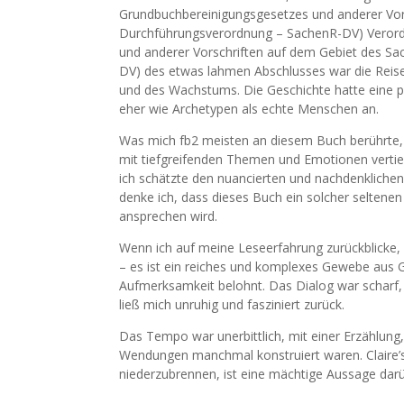
Grundbuchbereinigungsgesetzes und anderer Vor
Durchführungsverordnung – SachenR-DV) Verord
und anderer Vorschriften auf dem Gebiet des S
DV) des etwas lahmen Abschlusses war die Reise
und des Wachstums. Die Geschichte hatte eine pa
eher wie Archetypen als echte Menschen an.
Was mich fb2 meisten an diesem Buch berührte, 
mit tiefgreifenden Themen und Emotionen vertieft
ich schätzte den nuancierten und nachdenklich
denke ich, dass dieses Buch ein solcher seltenen 
ansprechen wird.
Wenn ich auf meine Leseerfahrung zurückblicke, 
– es ist ein reiches und komplexes Gewebe aus G
Aufmerksamkeit belohnt. Das Dialog war scharf, 
ließ mich unruhig und fasziniert zurück.
Das Tempo war unerbittlich, mit einer Erzählung,
Wendungen manchmal konstruiert waren. Claire’s
niederzubrennen, ist eine mächtige Aussage darüb