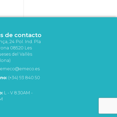
s de contacto
nça, 24 Pol. Ind. Pla
rona 08520 Les
eses del Vallès
lona)
emeco@emeco.es
no:
(+34) 93 840 50
o:
L - V 8:30AM -
PM