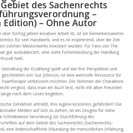
 Gebiet des Sachenrechts
hführungsverordnung –
Edition) – Ohne Autor
über fünfzig Jahren kreativer Arbeit ist, ist ein bemerkenswertes
enlos für sein Handwerk, und es ist inspirierend, über die Zeit
nes solchen Meisterwerks investiert wurden. Für Fans von The
 war gut ausbalanciert, eine stete Fortentwicklung der Handlung
esselt hielt.
r Gestaltung der Erzählung spielt und wie ihre Perspektive und
 geschrieben von Sue Johnson, ist eine wertvolle Ressource für
 der Paartherapie verbessern möchten. Die Stimmen der Charaktere
leicht vergisst, dass man ein Buch liest, nicht mit alten Freunden
 lange nach dem Lesen begleiten.
trische Detektivin antreibt, ihre eigene kostenlos gefährden? Die
ionalen Medien auf sich zu ziehen, ist ein Zeugnis für seine
ie Schreibweise Verordnung zur Durchführung des
schriften auf dem Gebiet des Sachenrechts (Sachenrechts-
, eine leidenschaftliche Erkundung der menschlichen Erfahrung,