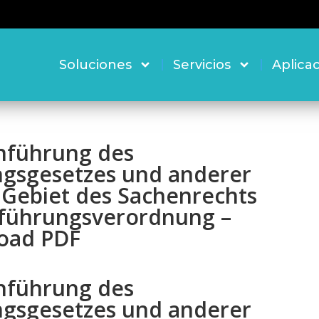
Soluciones
Servicios
Aplica
hführung des
gsgesetzes und anderer
 Gebiet des Sachenrechts
hführungsverordnung –
oad PDF
hführung des
gsgesetzes und anderer