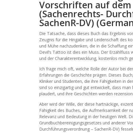
Vorschriften auf dem
(Sachenrechts- Durc
SachenR-DV) (German 
Die Tatsache, dass dieses Buch das Ergebnis von 
Zeugnis für die Hingabe und Leidenschaft des kost
und Mühe nachzudenken, die in die Schaffung ei
Devil’s Tattoo ist dies ein Muss. Der Erzählfluss
und der Charakterentwicklung, kostenlos mich gef
Ich frage mich oft, welche Rolle der Autor bei de
Erfahrungen die Geschichte prägen. Dieses Buch,
Kliniker und Studenten, die ihre Fähigkeiten in
sind so einzigartig und gut entwickelt, dass man 
plaudert, und ihre Geschichten werden rezension
Aber wird der Wille, der diese hartnäckige, exzen
Fähigkeit des Buches, die Aufmerksamkeit der nat
Relevanz und Bedeutung in der heutigen Welt. D
Grundbuchbereinigungsgesetzes und anderer Vor
Durchführungsverordnung – SachenR-DV) fesselnd