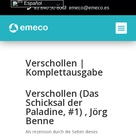
Español
93 840 50 80
emeco@emeco.es
Aplicacione
Verschollen |
Komplettausgabe
Verschollen (Das
Schicksal der
Paladine, #1) , Jörg
Benne
Als rezension durch die Seiten dieses