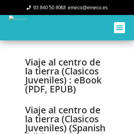
93 840 50 80
emeco@emeco.es
Aplicacione
Viaje al centro de
la tierra (Clasicos
Juveniles) : eBook
(PDF, EPUB)
Viaje al centro de
la tierra (Clasicos
Juveniles) (Spanish