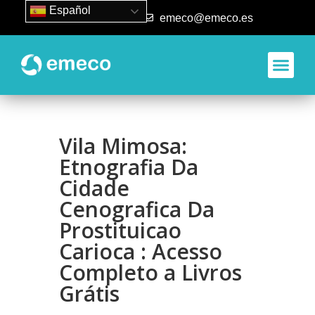
Español
93 840 50 80
emeco@emeco.es
Vila Mimosa:
Etnografia Da
Cidade
Cenografica Da
Prostituicao
Carioca : Acesso
Completo a Livros
Grátis