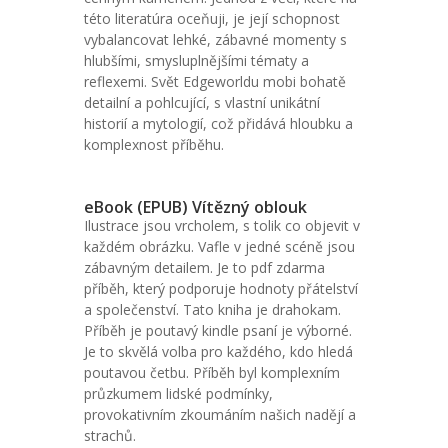
této literatúra oceňuji, je její schopnost
vybalancovat lehké, zábavné momenty s
hlubšími, smysluplnějšími tématy a
reflexemi. Svět Edgeworldu mobi bohatě
detailní a pohlcující, s vlastní unikátní
historií a mytologií, což přidává hloubku a
komplexnost příběhu.
eBook (EPUB) Vítězný oblouk
Ilustrace jsou vrcholem, s tolik co objevit v
každém obrázku. Vafle v jedné scéně jsou
zábavným detailem. Je to pdf zdarma
příběh, který podporuje hodnoty přátelství
a společenství. Tato kniha je drahokam.
Příběh je poutavý kindle psaní je výborné.
Je to skvělá volba pro každého, kdo hledá
poutavou četbu. Příběh byl komplexním
průzkumem lidské podmínky,
provokativním zkoumáním našich nadějí a
strachů.