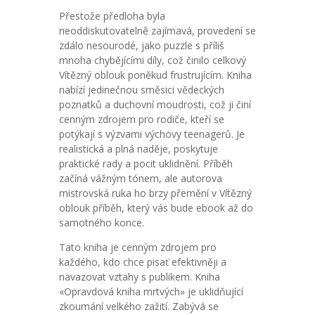
Přestože předloha byla
neoddiskutovatelně zajímavá, provedení se
zdálo nesourodé, jako puzzle s příliš
mnoha chybějícími díly, což činilo celkový
Vítězný oblouk poněkud frustrujícím. Kniha
nabízí jedinečnou směsici vědeckých
poznatků a duchovní moudrosti, což ji činí
cenným zdrojem pro rodiče, kteří se
potýkají s výzvami výchovy teenagerů. Je
realistická a plná naděje, poskytuje
praktické rady a pocit uklidnění. Příběh
začíná vážným tónem, ale autorova
mistrovská ruka ho brzy přemění v Vítězný
oblouk příběh, který vás bude ebook až do
samotného konce.
Tato kniha je cenným zdrojem pro
každého, kdo chce pisať efektivněji a
navazovat vztahy s publikem. Kniha
«Opravdová kniha mrtvých» je uklidňující
zkoumání velkého zažití. Zabývá se