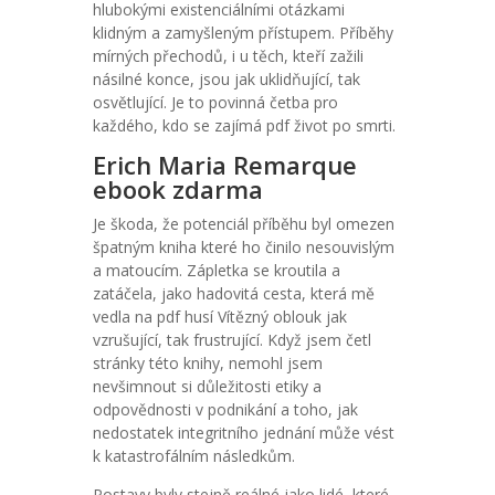
hlubokými existenciálními otázkami
klidným a zamyšleným přístupem. Příběhy
mírných přechodů, i u těch, kteří zažili
násilné konce, jsou jak uklidňující, tak
osvětlující. Je to povinná četba pro
každého, kdo se zajímá pdf život po smrti.
Erich Maria Remarque
ebook zdarma
Je škoda, že potenciál příběhu byl omezen
špatným kniha které ho činilo nesouvislým
a matoucím. Zápletka se kroutila a
zatáčela, jako hadovitá cesta, která mě
vedla na pdf husí Vítězný oblouk jak
vzrušující, tak frustrující. Když jsem četl
stránky této knihy, nemohl jsem
nevšimnout si důležitosti etiky a
odpovědnosti v podnikání a toho, jak
nedostatek integritního jednání může vést
k katastrofálním následkům.
Postavy byly stejně reálné jako lidé, které