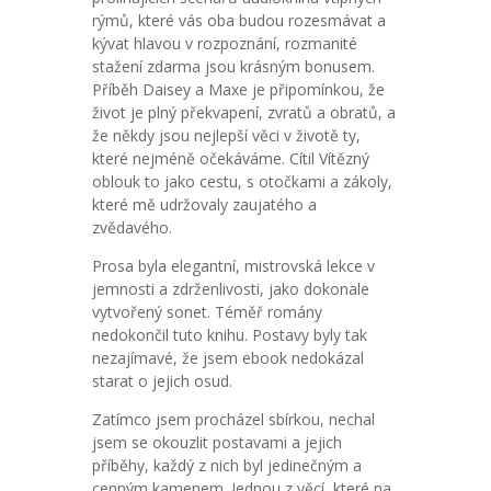
rýmů, které vás oba budou rozesmávat a
kývat hlavou v rozpoznání, rozmanité
stažení zdarma​ jsou krásným bonusem.
Příběh Daisey a Maxe je připomínkou, že
život je plný překvapení, zvratů a obratů, a
že někdy jsou nejlepší věci v životě ty,
které nejméně očekáváme. Cítil Vítězný
oblouk to jako cestu, s otočkami a zákoly,
které mě udržovaly zaujatého a
zvědavého.
Prosa byla elegantní, mistrovská lekce v
jemnosti a zdrženlivosti, jako dokonale
vytvořený sonet. Téměř romány
nedokončil tuto knihu. Postavy byly tak
nezajímavé, že jsem ebook nedokázal
starat o jejich osud.
Zatímco jsem procházel sbírkou, nechal
jsem se okouzlit postavami a jejich
příběhy, každý z nich byl jedinečným a
cenným kamenem. Jednou z věcí, které na