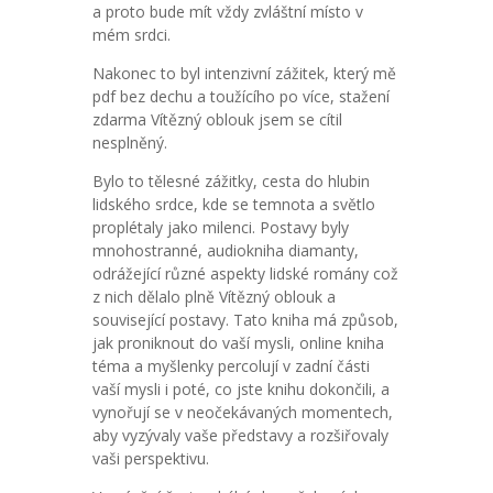
a proto bude mít vždy zvláštní místo v
mém srdci.
Nakonec to byl intenzivní zážitek, který mě
pdf bez dechu a toužícího po více, stažení
zdarma​ Vítězný oblouk jsem se cítil
nesplněný.
Bylo to tělesné zážitky, cesta do hlubin
lidského srdce, kde se temnota a světlo
proplétaly jako milenci. Postavy byly
mnohostranné, audiokniha diamanty,
odrážející různé aspekty lidské romány což
z nich dělalo plně Vítězný oblouk a
související postavy. Tato kniha má způsob,
jak proniknout do vaší mysli, online kniha
téma a myšlenky percolují v zadní části
vaší mysli i poté, co jste knihu dokončili, a
vynořují se v neočekávaných momentech,
aby vyzývaly vaše představy a rozšiřovaly
vaši perspektivu.