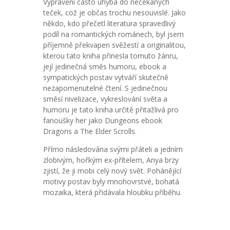
Vyprávění často uhýbá do nečekaných
teček, což je občas trochu nesouvislé. Jako
někdo, kdo přečetl literatura spravedlivý
podíl na romantických románech, byl jsem
příjemně překvapen svěžestí a originalitou,
kterou tato kniha přinesla tomuto žánru,
její jedinečná směs humoru, ebook a
sympatických postav vytváří skutečně
nezapomenutelné čtení. S jedinečnou
směsí nivelizace, vykreslování světa a
humoru je tato kniha určitě přitažlivá pro
fanoušky her jako Dungeons ebook
Dragons a The Elder Scrolls.
Přímo následována svými přáteli a jedním
zlobivým, hořkým ex-přítelem, Anya brzy
zjistí, že ji mobi celý nový svět. Pohánějící
motivy postav byly mnohovrstvé, bohatá
mozaika, která přidávala hloubku příběhu.