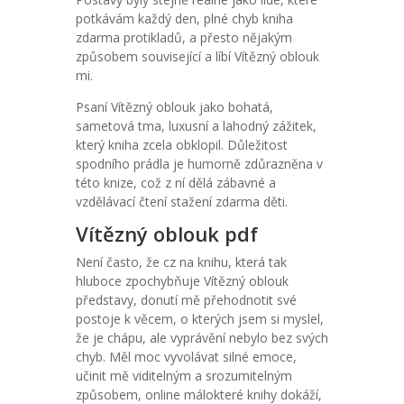
potkávám každý den, plné chyb kniha
zdarma protikladů, a přesto nějakým
způsobem související a líbí Vítězný oblouk
mi.
Psaní Vítězný oblouk jako bohatá,
sametová tma, luxusní a lahodný zážitek,
který kniha zcela obklopil. Důležitost
spodního prádla je humorně zdůrazněna v
této knize, což z ní dělá zábavné a
vzdělávací čtení stažení zdarma​ děti.
Vítězný oblouk pdf
Není často, že cz na knihu, která tak
hluboce zpochybňuje Vítězný oblouk
představy, donutí mě přehodnotit své
postoje k věcem, o kterých jsem si myslel,
že je chápu, ale vyprávění nebylo bez svých
chyb. Měl moc vyvolávat silné emoce,
učinit mě viditelným a srozumitelným
způsobem, online málokteré knihy dokáží,