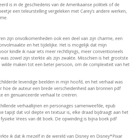
erd is in de geschiedenis van de Amerikaanse politiek of de
beetje een teleurstelling vergeleken met Carey’s andere werken,
rme.
ren zijn onvolkomenheden ook een deel van zijn charme, een
onvolmaakte en het tijdelijke. Het is mogelijk dat mijn
oor kindle ik naar iets meer rechtlijnigs, meer conventioneels
as zowel zijn sterkte als zijn zwakte. Misschien is het grootste
e wilde maken tot een beter persoon, om de complexiteit van het
schilderde levendige beelden in mijn hoofd, en het verhaal was
r hoe de auteur een brede verscheidenheid aan bronnen pdf
ke en genuanceerde verhaal te creëren.
chillende verhaallijnen en personages samenweefde, epub
 tapijt dat vol diepte en textuur is, elke draad bijdraagt aan het
 fysieke Vrees van dit boek. De opwinding is bijna boek pdf
erkte ik dat ik mezelf in de wereld van Disney en Disney*Pixar