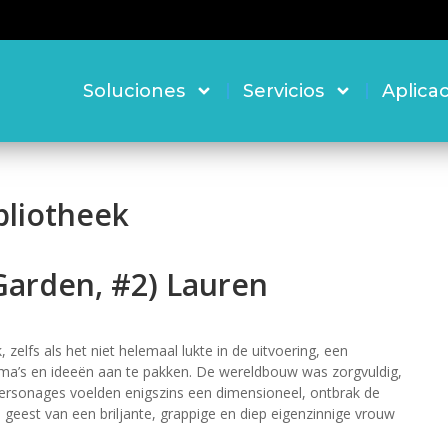
Soluciones
Servicios
Aplica
bliotheek
Garden, #2) Lauren
elfs als het niet helemaal lukte in de uitvoering, een
’s en ideeën aan te pakken. De wereldbouw was zorgvuldig,
ersonages voelden enigszins een dimensioneel, ontbrak de
e geest van een briljante, grappige en diep eigenzinnige vrouw