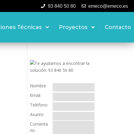
93 840 50 80
emeco@emeco.es
ciones Técnicas
Proyectos
Contacto
Nombre
Email
Teléfono
Asunto
Comenta
rio