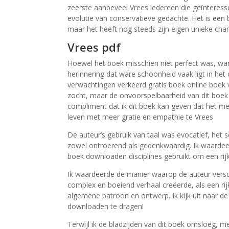
zeerste aanbeveel Vrees iedereen die geïnteresse
evolutie van conservatieve gedachte. Het is een 
maar het heeft nog steeds zijn eigen unieke cha
Vrees pdf
Hoewel het boek misschien niet perfect was, wa
herinnering dat ware schoonheid vaak ligt in het 
verwachtingen verkeerd gratis boek online boek v
zocht, maar de onvoorspelbaarheid van dit boek w
compliment dat ik dit boek kan geven dat het m
leven met meer gratie en empathie te Vrees
De auteur’s gebruik van taal was evocatief, het 
zowel ontroerend als gedenkwaardig. Ik waardee
boek downloaden disciplines gebruikt om een rij
Ik waardeerde de manier waarop de auteur vers
complex en boeiend verhaal creëerde, als een rijke
algemene patroon en ontwerp. Ik kijk uit naar de
downloaden te dragen!
Terwijl ik de bladzijden van dit boek omsloeg, m