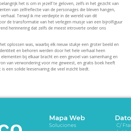
langrijk het is om in jezelf te geloven, zelfs in het gezicht van
enten van zelfreflectie van de personages die bleven hangen,
erhaal. Terwijl ik me verdiepte in de wereld van dit
or de transformatie van het verlegen muisje van een bijrolfiguur
nd herinnering dat zelfs de meest introverte onder ons
 het oplossen was, waarbij elk nieuw stukje een groter beeld en
dentiteit en behoren werden door het hele verhaal heen
e elementen bij elkaar bracht en een gevoel van samenhang en
 bron van verwondering voor me geweest, en gratis boek heeft
s een solide leeservaring die veel inzicht biedt.
Mapa Web
Dato
Soluciones
C/ Fra