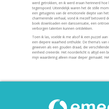
werd getrokken, en ik werd eraan herinnerd hoe be
tegenspoed. Uiteindelijk waren het de stille mom
een getuigenis van de emotionele diepte van het v
charmerende verhaal, vond ik mezelf betoverd do
boek downloaden een danssensatie, een ontroere
verborgen talenten kunnen ontdekken.
Toen ik las, voelde ik me alsof ik een puzzel aan
een diepere waarheid onthulde. De thema’s van i
geweven als een gouden draad, die verschillend
eenheid creëerde. Het noorderlicht is altijd een
mijn waardering alleen maar dieper gemaakt. Het i