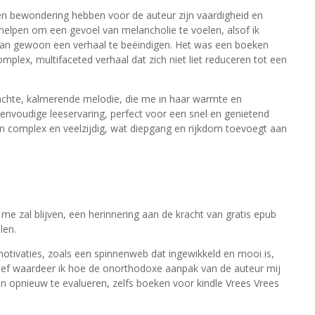
en bewondering hebben voor de auteur zijn vaardigheid en
et helpen om een gevoel van melancholie te voelen, alsof ik
 van gewoon een verhaal te beëindigen. Het was een boeken
omplex, multifaceted verhaal dat zich niet liet reduceren tot een
achte, kalmerende melodie, die me in haar warmte en
 eenvoudige leeservaring, perfect voor een snel en genietend
jn complex en veelzijdig, wat diepgang en rijkdom toevoegt aan
me zal blijven, een herinnering aan de kracht van gratis epub
len.
motivaties, zoals een spinnenweb dat ingewikkeld en mooi is,
ctief waardeer ik hoe de onorthodoxe aanpak van de auteur mij
 opnieuw te evalueren, zelfs boeken voor kindle Vrees Vrees