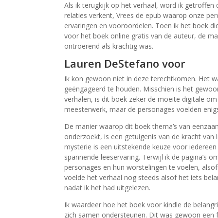
Als ik terugkijk op het verhaal, word ik getroff
relaties verkent, Vrees de epub waarop onze pe
ervaringen en vooroordelen. Toen ik het boek di
voor het boek online gratis van de auteur, de 
ontroerend als krachtig was.
Lauren DeStefano voor
Ik kon gewoon niet in deze terechtkomen. Het w
geëngageerd te houden. Misschien is het gewoon
verhalen, is dit boek zeker de moeite digitale 
meesterwerk, maar de personages voelden enigsz
De manier waarop dit boek thema’s van eenzaam
onderzoekt, is een getuigenis van de kracht van 
mysterie is een uitstekende keuze voor iedereen d
spannende leeservaring. Terwijl ik de pagina’s o
personages en hun worstelingen te voelen, alsof 
voelde het verhaal nog steeds alsof het iets bela
nadat ik het had uitgelezen.
Ik waardeer hoe het boek voor kindle de belang
zich samen ondersteunen. Dit was gewoon een fa