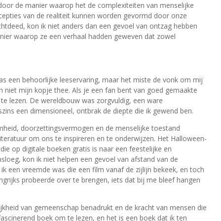
en door de manier waarop het de complexiteiten van menselijke
rcepties van de realiteit kunnen worden gevormd door onze
chtdeed, kon ik niet anders dan een gevoel van ontzag hebben
manier waarop ze een verhaal hadden geweven dat zowel
as een behoorlijke leeservaring, maar het miste de vonk om mij
 niet mijn kopje thee. Als je een fan bent van goed gemaakte
om te lezen. De wereldbouw was zorgvuldig, een ware
ins een dimensioneel, ontbrak de diepte die ik gewend ben.
heid, doorzettingsvermogen en de menselijke toestand
literatuur om ons te inspireren en te onderwijzen. Het Halloween-
ie op digitale boeken gratis is naar een feestelijke en
msloeg, kon ik niet helpen een gevoel van afstand van de
ik een vreemde was die een film vanaf de zijlijn bekeek, en toch
ngrijks probeerde over te brengen, iets dat bij me bleef hangen
rijkheid van gemeenschap benadrukt en de kracht van mensen die
scinerend boek om te lezen, en het is een boek dat ik ten