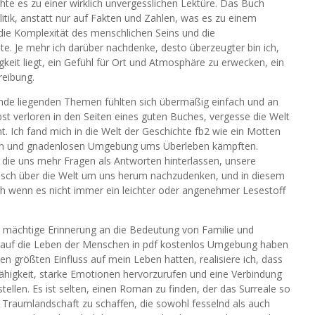
chte es zu einer wirklich unvergesslichen Lektüre. Das Buch
olitik, anstatt nur auf Fakten und Zahlen, was es zu einem
die Komplexität des menschlichen Seins und die
. Je mehr ich darüber nachdenke, desto überzeugter bin ich,
gkeit liegt, ein Gefühl für Ort und Atmosphäre zu erwecken, ein
reibung.
unde liegenden Themen fühlten sich übermäßig einfach und an
st verloren in den Seiten eines guten Buches, vergesse die Welt
t. Ich fand mich in die Welt der Geschichte fb2 wie ein Motten
rten und gnadenlosen Umgebung ums Überleben kämpften.
 die uns mehr Fragen als Antworten hinterlassen, unsere
isch über die Welt um uns herum nachzudenken, und in diesem
uch wenn es nicht immer ein leichter oder angenehmer Lesestoff
ine mächtige Erinnerung an die Bedeutung von Familie und
n auf die Leben der Menschen in pdf kostenlos Umgebung haben
n größten Einfluss auf mein Leben hatten, realisiere ich, dass
ähigkeit, starke Emotionen hervorzurufen und eine Verbindung
ellen. Es ist selten, einen Roman zu finden, der das Surreale so
 Traumlandschaft zu schaffen, die sowohl fesselnd als auch