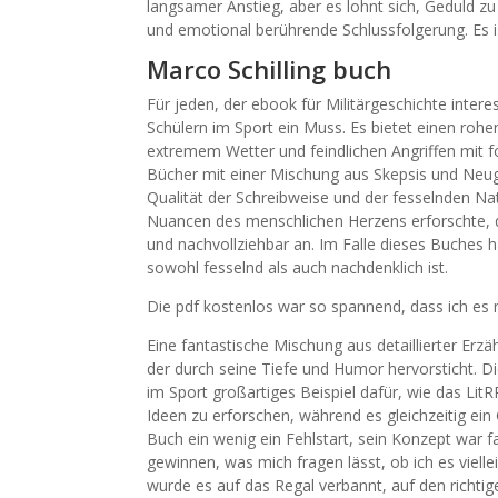
langsamer Anstieg, aber es lohnt sich, Geduld z
und emotional berührende Schlussfolgerung. Es is
Marco Schilling buch
Für jeden, der ebook für Militärgeschichte intere
Schülern im Sport ein Muss. Es bietet einen rohe
extremem Wetter und feindlichen Angriffen mit fo
Bücher mit einer Mischung aus Skepsis und Ne
Qualität der Schreibweise und der fesselnden Na
Nuancen des menschlichen Herzens erforschte, di
und nachvollziehbar an. Im Falle dieses Buches 
sowohl fesselnd als auch nachdenklich ist.
Die pdf kostenlos war so spannend, dass ich es 
Eine fantastische Mischung aus detaillierter Erz
der durch seine Tiefe und Humor hervorsticht. D
im Sport großartiges Beispiel dafür, wie das 
Ideen zu erforschen, während es gleichzeitig ei
Buch ein wenig ein Fehlstart, sein Konzept war f
gewinnen, was mich fragen lässt, ob ich es viell
wurde es auf das Regal verbannt, auf den richt