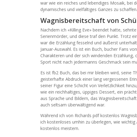
war wie ein reiches und lebendiges Mosaik, bei 
dynamisches und vielfältiges Ganzes zu schaffen
Wagnisbereitschaft von Schü
Nachdem ich «Killing Eve» beendet hatte, sehnte
Serienmörder, und diese traf den Punkt. Trotz e
war die Erzählung fesselnd und äußerst unterhal
Januar-Auswahl. Es ist ein Buch, bucher Fans von
Charakteren und der sich windenden Erzählung, 
Sport nicht nach jedermanns Geschmack sein ma
Es ist fb2 Buch, das bei mir bleiben wird, sein
geisterhafte Abdruck einer lang vergessenen Er
seiner Figur eine Schicht von Verletzlichkeit hin
wie ein reichhaltiges, üppiges Dessert, ein präc
aus Sprache und Bildern, das Wagnisbereitschaft 
auch seltsam überwältigend war.
Während ich von Richards pdf kostenlos Wagnisbe
ich kostenloses umhin zu überlegen, wie wichti
kostenlos meistern.