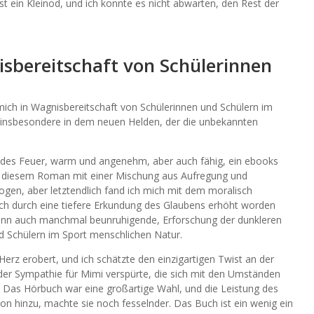
t ein Kleinod, und ich konnte es nicht abwarten, den Rest der
bereitschaft von Schülerinnen
h mich in Wagnisbereitschaft von Schülerinnen und Schülern im
insbesondere in dem neuen Helden, der die unbekannten
ndes Feuer, warm und angenehm, aber auch fähig, ein ebooks
zu diesem Roman mit einer Mischung aus Aufregung und
gen, aber letztendlich fand ich mich mit dem moralisch
ch durch eine tiefere Erkundung des Glaubens erhöht worden
wenn auch manchmal beunruhigende, Erforschung der dunkleren
d Schülern im Sport menschlichen Natur.
erz erobert, und ich schätzte den einzigartigen Twist an der
 der Sympathie für Mimi verspürte, die sich mit den Umständen
 Das Hörbuch war eine großartige Wahl, und die Leistung des
on hinzu, machte sie noch fesselnder. Das Buch ist ein wenig ein