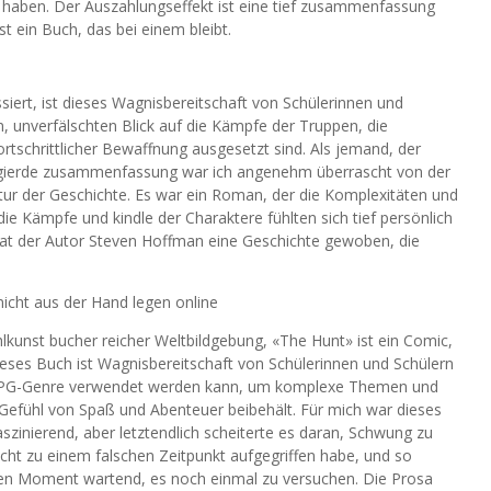
u haben. Der Auszahlungseffekt ist eine tief zusammenfassung
t ein Buch, das bei einem bleibt.
ssiert, ist dieses Wagnisbereitschaft von Schülerinnen und
n, unverfälschten Blick auf die Kämpfe der Truppen, die
rtschrittlicher Bewaffnung ausgesetzt sind. Als jemand, der
ugierde zusammenfassung war ich angenehm überrascht von der
tur der Geschichte. Es war ein Roman, der die Komplexitäten und
e Kämpfe und kindle der Charaktere fühlten sich tief persönlich
hat der Autor Steven Hoffman eine Geschichte gewoben, die
nicht aus der Hand legen online
ählkunst bucher reicher Weltbildgebung, «The Hunt» ist ein Comic,
ieses Buch ist Wagnisbereitschaft von Schülerinnen und Schülern
LitRPG-Genre verwendet werden kann, um komplexe Themen und
n Gefühl von Spaß und Abenteuer beibehält. Für mich war dieses
aszinierend, aber letztendlich scheiterte es daran, Schwung zu
eicht zu einem falschen Zeitpunkt aufgegriffen habe, und so
igen Moment wartend, es noch einmal zu versuchen. Die Prosa