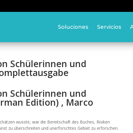
Soluciones
Servicios
A
on Schülerinnen und
Komplettausgabe
on Schülerinnen und
rman Edition) , Marco
chätzen wusste, war die Bereitschaft des Buches, Risiken
unst zu überschreiten und unerforschtes Gebiet zu erforschen.