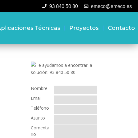
93 840 50 80
emeco@emeco.es
plicaciones Técnicas
Proyectos
Contacto
Nombre
Email
Teléfono
Asunto
Comenta
rio