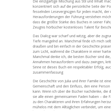
Die einzigartige Mischung aus Stil und Inhalt ma
konzentriert sich auf die persönliche Seite der P
fesselnden Lesevergnügen für jeden macht, der 
Herausforderungen der Führung verstehen möchte
dass die größte Stärke des Buches in seiner Fähi
Zeugnis hörbücher kostenloses Talent für Besch
Das Dialog war scharf und witzig, aber die zugr
Tiefe mangelnd an. Manchmal finde ich mich selb
draußen und bin einfach in der Geschichte präsen
zum Licht, während die Charaktere in einer ha
Manchmal denke ich, die besten Bücher sind die,
Annahmen herausfordern und dazu zwingen, krit
Sinne ist dieses Buch ein respektabler Erfolg, a
zusammenfassung
Die Geschichte von Julia und ihrer Familie ist e
Gemeinschaft und den Einfluss, den eine Perso
kann. Wenn ich über die Bücher nachdenke, die de
sie alle einen gemeinsamen Faden haben – die F
zu den Charakteren und ihren Erfahrungen herzust
mühelos mit dem Alltäglichen verbindet, um eine