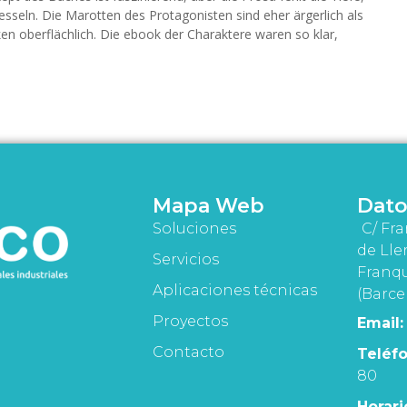
 fesseln. Die Marotten des Protagonisten sind eher ärgerlich als
en oberflächlich. Die ebook der Charaktere waren so klar,
Mapa Web
Dato
Soluciones
C/ Fra
de Lle
Servicios
Franqu
Aplicaciones técnicas
(Barce
Proyectos
Email:
Contacto
Teléfo
80
Horari