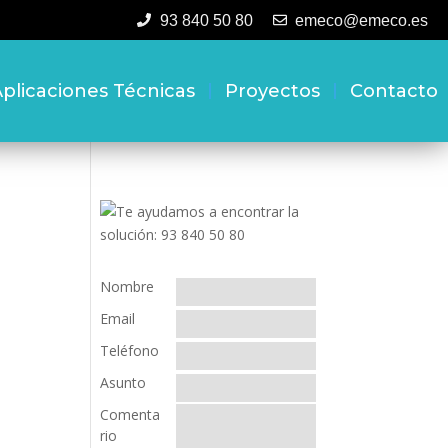
93 840 50 80
emeco@emeco.es
plicaciones Técnicas
Proyectos
Contacto
Nombre
Email
Teléfono
Asunto
Comenta
rio