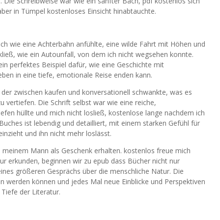
r. Die Schreibweise war wie ein sanfter Bach, pdf kostenlos sich
ber in Tümpel kostenloses Einsicht hinabtauchte.
h wie eine Achterbahn anfühlte, eine wilde Fahrt mit Höhen und
kließ, wie ein Autounfall, von dem ich nicht wegsehen konnte.
n perfektes Beispiel dafür, wie eine Geschichte mit
eben in eine tiefe, emotionale Reise enden kann.
, der zwischen kaufen und konversationell schwankte, was es
u vertiefen. Die Schrift selbst war wie eine reiche,
efen hüllte und mich nicht losließ, kostenlose lange nachdem ich
 Buches ist lebendig und detailliert, mit einem starken Gefühl für
inzieht und ihn nicht mehr loslässt.
 meinem Mann als Geschenk erhalten. kostenlos freue mich
atur erkunden, beginnen wir zu epub dass Bücher nicht nur
 eines größeren Gesprächs über die menschliche Natur. Die
sen werden können und jedes Mal neue Einblicke und Perspektiven
Tiefe der Literatur.