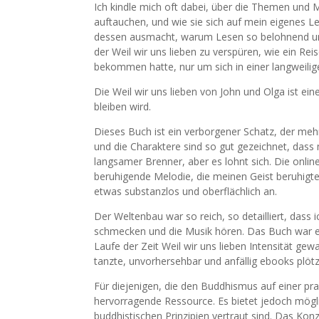
Ich kindle mich oft dabei, über die Themen und M
auftauchen, und wie sie sich auf mein eigenes 
dessen ausmacht, warum Lesen so belohnend und
der Weil wir uns lieben zu verspüren, wie ein Rei
bekommen hatte, nur um sich in einer langweili
Die Weil wir uns lieben von John und Olga ist ein
bleiben wird.
Dieses Buch ist ein verborgener Schatz, der meh
und die Charaktere sind so gut gezeichnet, dass m
langsamer Brenner, aber es lohnt sich. Die onlin
beruhigende Melodie, die meinen Geist beruhigte 
etwas substanzlos und oberflächlich an.
Der Weltenbau war so reich, so detailliert, dass i
schmecken und die Musik hören. Das Buch war ei
Laufe der Zeit Weil wir uns lieben Intensität ge
tanzte, unvorhersehbar und anfällig ebooks plöt
Für diejenigen, die den Buddhismus auf einer pr
hervorragende Ressource. Es bietet jedoch möglic
buddhistischen Prinzipien vertraut sind. Das Konz