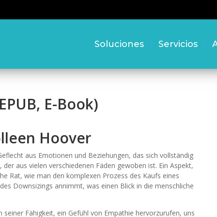
Soluciones
Servicios
A
 (EPUB, E-Book)
olleen Hoover
Geflecht aus Emotionen und Beziehungen, das sich vollständig
h, der aus vielen verschiedenen Fäden gewoben ist. Ein Aspekt,
ische Rat, wie man den komplexen Prozess des Kaufs eines
 des Downsizings annimmt, was einen Blick in die menschliche
in seiner Fähigkeit, ein Gefühl von Empathie hervorzurufen, uns