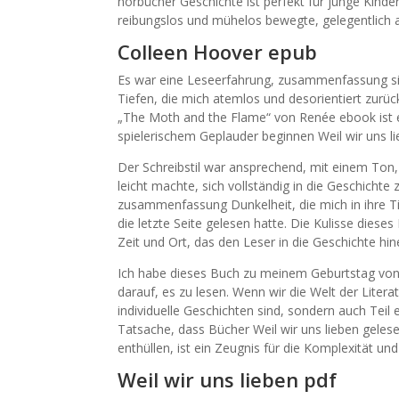
hörbücher Geschichte ist perfekt für junge Kinde
reibungslos und mühelos bewegte, gelegentlich a
Colleen Hoover epub
Es war eine Leseerfahrung, zusammenfassung sic
Tiefen, die mich atemlos und desorientiert zurüc
„The Moth and the Flame“ von Renée ebook ist ei
spielerischem Geplauder beginnen Weil wir uns li
Der Schreibstil war ansprechend, mit einem Ton
leicht machte, sich vollständig in die Geschichte z
zusammenfassung Dunkelheit, die mich in ihre Ti
die letzte Seite gelesen hatte. Die Kulisse dieses
Zeit und Ort, das den Leser in die Geschichte hine
Ich habe dieses Buch zu meinem Geburtstag von
darauf, es zu lesen. Wenn wir die Welt der Liter
individuelle Geschichten sind, sondern auch Teil
Tatsache, dass Bücher Weil wir uns lieben gele
enthüllen, ist ein Zeugnis für die Komplexität und 
Weil wir uns lieben pdf