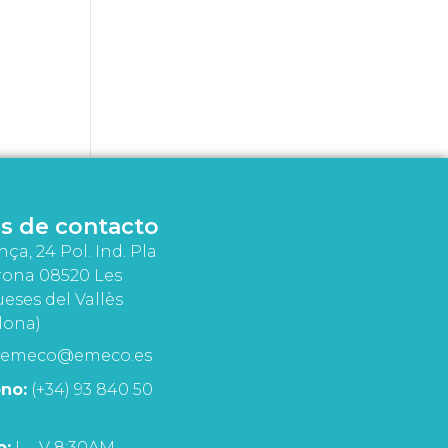
s de contacto
nça, 24 Pol. Ind. Pla
rona 08520 Les
eses del Vallès
lona)
emeco@emeco.es
no:
(+34) 93 840 50
o:
L - V 8:30AM -