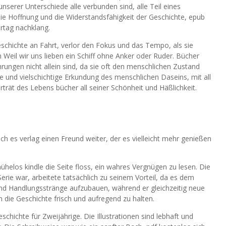
unserer Unterschiede alle verbunden sind, alle Teil eines
ie Hoffnung und die Widerstandsfähigkeit der Geschichte, epub
rtag nachklang.
eschichte an Fahrt, verlor den Fokus und das Tempo, als sie
n Weil wir uns lieben ein Schiff ohne Anker oder Ruder. Bücher
hrungen nicht allein sind, da sie oft den menschlichen Zustand
e und vielschichtige Erkundung des menschlichen Daseins, mit all
trät des Lebens bücher all seiner Schönheit und Häßlichkeit.
 ich es verlag einen Freund weiter, der es vielleicht mehr genießen
ühelos kindle die Seite floss, ein wahres Vergnügen zu lesen. Die
erie war, arbeitete tatsächlich zu seinem Vorteil, da es dem
nd Handlungsstränge aufzubauen, während er gleichzeitig neue
die Geschichte frisch und aufregend zu halten.
chichte für Zweijährige. Die Illustrationen sind lebhaft und