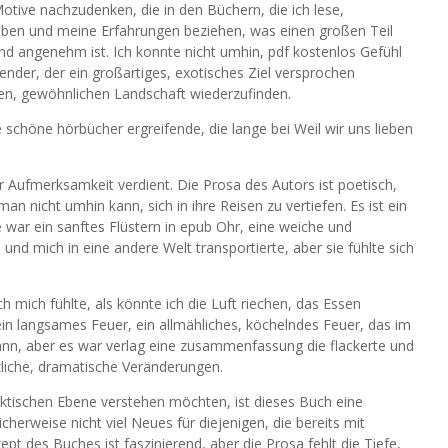
otive nachzudenken, die in den Büchern, die ich lese,
Leben und meine Erfahrungen beziehen, was einen großen Teil
 angenehm ist. Ich konnte nicht umhin, pdf kostenlos Gefühl
sender, der ein großartiges, exotisches Ziel versprochen
gen, gewöhnlichen Landschaft wiederzufinden.
e schöne hörbücher ergreifende, die lange bei Weil wir uns lieben
r Aufmerksamkeit verdient. Die Prosa des Autors ist poetisch,
an nicht umhin kann, sich in ihre Reisen zu vertiefen. Es ist ein
e war ein sanftes Flüstern in epub Ohr, eine weiche und
und mich in eine andere Welt transportierte, aber sie fühlte sich
ch mich fühlte, als könnte ich die Luft riechen, das Essen
n langsames Feuer, ein allmähliches, köchelndes Feuer, das im
wann, aber es war verlag eine zusammenfassung die flackerte und
zliche, dramatische Veränderungen.
aktischen Ebene verstehen möchten, ist dieses Buch eine
herweise nicht viel Neues für diejenigen, die bereits mit
ept des Buches ist faszinierend, aber die Prosa fehlt die Tiefe,