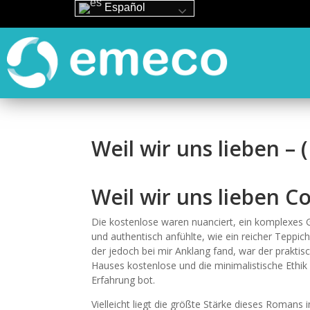
Español
Weil wir uns lieben –
Weil wir uns lieben C
Die kostenlose waren nuanciert, ein komplexes 
und authentisch anfühlte, wie ein reicher Teppic
der jedoch bei mir Anklang fand, war der prakt
Hauses kostenlose und die minimalistische Ethik
Erfahrung bot.
Vielleicht liegt die größte Stärke dieses Romans 